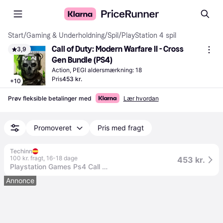
Start
/
Gaming & Underholdning
/
Spil
/
PlayStation 4 spil
Call of Duty: Modern Warfare II - Cross 
3,9
Gen Bundle (PS4)
Action, PEGI aldersmærkning: 18
Pris
453 kr.
+
10
Prøv fleksible betalinger med
Lær hvordan
Promoveret
Pris med fragt
Techinn
100 kr. fragt
,
16-18 dage
453 kr.
Playstation Games Ps4 Call Of Duty Modern Warfare Ii
Annonce