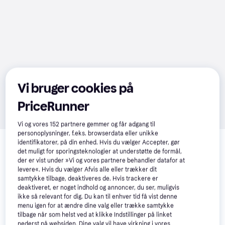
Vi bruger cookies på
PriceRunner
Vi og vores
152
partnere gemmer og får adgang til
Relaterede produkter
personoplysninger, f.eks. browserdata eller unikke
identifikatorer, på din enhed. Hvis du vælger Accepter, gør
det muligt for sporingsteknologier at understøtte de formål,
Se vores forslag til andre produkter, der matcher dine 
der er vist under »Vi og vores partnere behandler datafor at
interesser.
Vis alle
levere«. Hvis du vælger Afvis alle eller trækker dit
samtykke tilbage, deaktiveres de. Hvis trackere er
deaktiveret, er noget indhold og annoncer, du ser, muligvis
50+
ikke så relevant for dig. Du kan til enhver tid få vist denne
menu igen for at ændre dine valg eller trække samtykke
tilbage når som helst ved at klikke Indstillinger på linket
nederst på websiden. Dine valg vil have virkning i vores