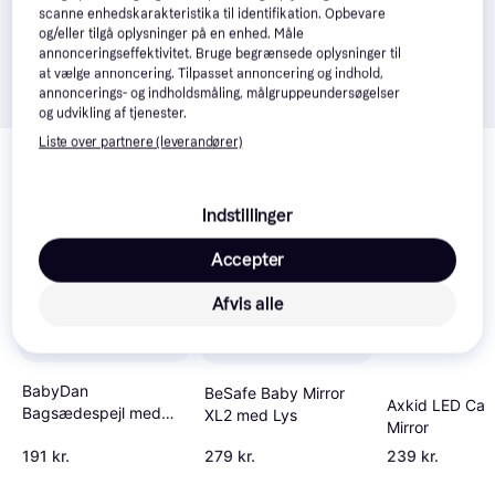
scanne enhedskarakteristika til identifikation. Opbevare
og/eller tilgå oplysninger på en enhed. Måle
annonceringseffektivitet. Bruge begrænsede oplysninger til
at vælge annoncering. Tilpasset annoncering og indhold,
annoncerings- og indholdsmåling, målgruppeundersøgelser
og udvikling af tjenester.
Relaterede produkter
Liste over partnere (leverandører)
Se vores forslag til andre produkter, der matcher dine 
interesser.
Vis alle
Indstillinger
Accepter
-28 kr.
Afvis alle
BabyDan
BeSafe Baby Mirror
Axkid LED Car
Bagsædespejl med
XL2 med Lys
Mirror
Led
191 kr.
279 kr.
239 kr.