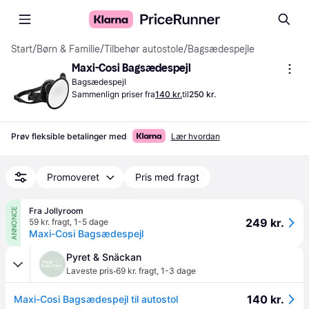
Start
/
Børn & Familie
/
Tilbehør autostole
/
Bagsædespejle
Maxi-Cosi Bagsædespejl
Bagsædespejl
Sammenlign priser fra
140 kr.
til
250 kr.
Prøv fleksible betalinger med
Lær hvordan
Promoveret
Pris med fragt
Fra Jollyroom
ANNONCE
249 kr.
59 kr. fragt
,
1-5 dage
Maxi-Cosi Bagsædespejl
Pyret & Snäckan
·
Laveste pris
69 kr. fragt
,
1-3 dage
140 kr.
Maxi-Cosi Bagsædespejl til autostol