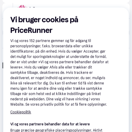
Jollyroom
59 kr. fragt
,
1-5 dage
Vi bruger cookies på
249 kr.
Maxi-Cosi Bagsædespejl
PriceRunner
BabySam
4.8
(10)
Vi og vores
152
partnere gemmer og får adgang til
Afhent i butik
personoplysninger, f.eks. browserdata eller unikke
identifikatorer, på din enhed. Hvis du vælger Accepter, gør
250 kr.
Bagsæde spejl
det muligt for sporingsteknologier at understøtte de formål,
der er vist under »Vi og vores partnere behandler datafor at
Annonce
levere«. Hvis du vælger Afvis alle eller trækker dit
samtykke tilbage, deaktiveres de. Hvis trackere er
deaktiveret, er noget indhold og annoncer, du ser, muligvis
ikke så relevant for dig. Du kan til enhver tid få vist denne
menu igen for at ændre dine valg eller trække samtykke
tilbage når som helst ved at klikke Indstillinger på linket
nederst på websiden. Dine valg vil have virkning i vores
Website. Se vores privatliv politik for at få flere oplysninger.
Cookiepolitik
Vi og vores partnere behandler data for at levere
Bruge præcise geografiske placeringsoplysninger. Aktivt