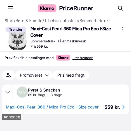
Start
/
Børn & Familie
/
Tilbehør autostole
/
Sommerbetræk
Maxi-Cosi Pearl 360 Mica Pro Eco I-Size 
Trender
Cover
Sommerbetræk, Tåler maskinvask
Pris
559 kr.
Prøv fleksible betalinger med
Lær hvordan
Promoveret
Pris med fragt
Pyret & Snäckan
69 kr. fragt
,
1-3 dage
559 kr.
Maxi-Cosi Pearl 360 / Mica Pro Eco I-Size cover
Annonce