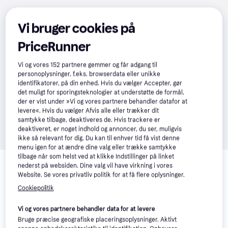
Vi bruger cookies på
PriceRunner
Vi og vores
152
partnere gemmer og får adgang til
personoplysninger, f.eks. browserdata eller unikke
identifikatorer, på din enhed. Hvis du vælger Accepter, gør
det muligt for sporingsteknologier at understøtte de formål,
der er vist under »Vi og vores partnere behandler datafor at
levere«. Hvis du vælger Afvis alle eller trækker dit
samtykke tilbage, deaktiveres de. Hvis trackere er
deaktiveret, er noget indhold og annoncer, du ser, muligvis
ikke så relevant for dig. Du kan til enhver tid få vist denne
menu igen for at ændre dine valg eller trække samtykke
Relaterede produkter
tilbage når som helst ved at klikke Indstillinger på linket
nederst på websiden. Dine valg vil have virkning i vores
Se vores forslag til andre produkter, der matcher dine 
Website. Se vores privatliv politik for at få flere oplysninger.
interesser.
Vis alle
Cookiepolitik
Vi og vores partnere behandler data for at levere
Bruge præcise geografiske placeringsoplysninger. Aktivt