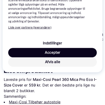
scanne enhedskarakteristika til identifikation. Opbevare
og/eller tilgå oplysninger på en enhed. Måle
annonceringseffektivitet. Bruge begrænsede oplysninger til
at vælge annoncering. Tilpasset annoncering og indhold,
annoncerings- og indholdsmåling, målgruppeundersøgelser
og udvikling af tjenester.
Liste over partnere (leverandører)
Maxi-Cosi Peb
BeSafe
Beskyttelsesb
Beskyttelsesbetræk
Indstillinger
iZi Flex i-Size
Maxi-Cosi
Sommerdækken til
Accepter
RodiFix Pro/S
399 kr.
559 kr.
559 kr.
Afvis alle
Læs om produktet
Laveste pris for 
Maxi-Cosi Pearl 360 Mica Pro Eco I-
Size Cover
 er 
559 kr.
 Det er den bedste pris lige nu 
blandt 
2
 butikker.
Sammenlign:
Maxi-Cosi Tilbehør autostole