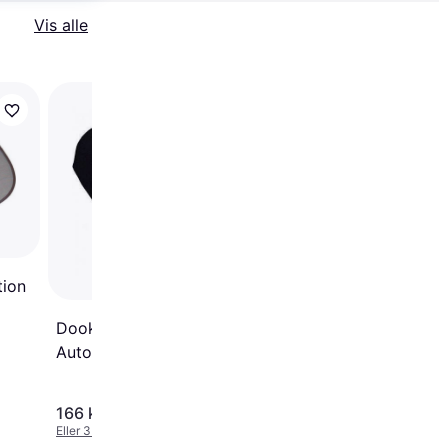
Vis alle
tion
Dooky Hoody Solskærm
Autostol
166 kr.
Eller 3 betalinger af 55 kr.