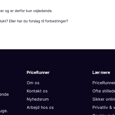
r og er derfor kun vejledende. 

? Eller har du forslag til forbedringer? 
PriceRunner
Lær mere
Om os
PriceRunne
Kontakt os
Ofte stille
gende
Nyhedsrum
Sikker onli
Arbejd hos os
Privatliv & 
uge.