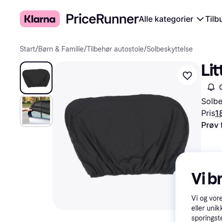
Alle kategorier
Tilb
Start
/
Børn & Familie
/
Tilbehør autostole
/
Solbeskyttelse
Lit
Solbe
Pris
1
Prøv 
Vi b
Vi og vor
eller unik
sporingst