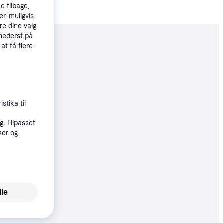
e tilbage,
r, muligvis
re dine valg
 nederst på
moveret
 at få flere
89 kr.
stika til
. Tilpasset
ser og
89 kr.
lle
89 kr.