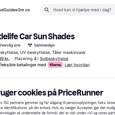
ud
Guides
Om os
tlelife Car Sun Shades
Overvåg pris
Sammenlign
skyttelse, UV-beskyttelse, Tåler maskinvask
89 kr.
·
Placering 
4 
i 
Solbeskyttelse
fleksible betalinger med
Lær hvordan
ruger cookies på PriceRunner
es
152
partnere gemmer og får adgang til personoplysninger, f.eks. bro
ke identifikatorer, på din enhed. Hvis du vælger Accepter, gør det mulig
eknologier at understøtte de formål, der er vist under »Vi og vores par