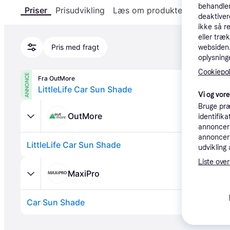
behandler
Priser
Prisudvikling
Læs om produktet
Specifika
deaktiver
ikke så r
eller træ
Pris med fragt
websiden. 
oplysninge
Cookiepoli
ANNONCE
Fra OutMore
LittleLife Car Sun Shade
Vi og vor
Bruge præ
OutMore
identifik
annonceri
annonceri
LittleLife Car Sun Shade
udvikling 
Liste over
MaxiPro
Car Sun Shade
Annonce