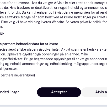
 datafor at levere«. Hvis du vælger Afvis alle eller trækker dit samtykk
tioner
es de. Hvis trackere er deaktiveret, er noget indhold og annoncer, du se
elevant for dig. Du kan til enhver tid få vist denne menu igen for at ænd
kke samtykke tilbage når som helst ved at klikke Indstillinger på linket
Pro
Dine valg vil have virkning i vores Website. Se vores privatliv politik for
r.
tik
1
39 kr. fragt
,
2-4 dage
es partnere behandler data for at levere
cise geografiske placeringsoplysninger. Aktivt scanne enhedskarakteri
ation. Opbevare og/eller tilgå oplysninger på en enhed. Måle
ngseffektivitet. Bruge begrænsede oplysninger til at vælge annoncering
ng og indhold, annoncerings- og indholdsmåling, målgruppeundersøgel
1
·
Laveste pris
39 kr. fragt
,
2-4 dage
af tjenester.
 partnere (leverandører)
Indstillinger
Accepter
Afvis a
1
·
Laveste pris
39 kr. fragt
,
2-4 dage