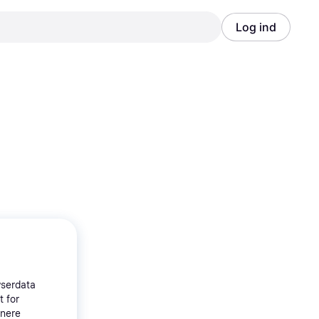
Log ind
Annonce
Annonce
wserdata
t for
tnere