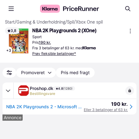
Start
/
Gaming & Underholdning
/
Spil
/
Xbox One spil
NBA 2K Playgrounds 2 (XOne)
3,8
Sport
Pris
190 kr.
Fra 3 betalinger af 63 kr. med
+
3
Prøv fleksible betalinger*
Promoveret
Pris med fragt
Proshop.dk
4.8
(1280)
Bestillingsvare
190 kr.
NBA 2K Playgrounds 2 - Microsoft Xbox One - Sport
Eller 3 betalinger af 63 kr.
Annonce