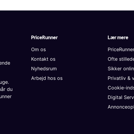
PriceRunner
Lær mere
Om os
PriceRunne
Kontakt os
Ofte stille
gende
Nyhedsrum
Sikker onli
Arbejd hos os
Privatliv & 
uge.
Cookie-inds
når du
unner
Digital Ser
Annonceopl