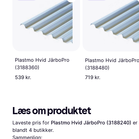
Plastmo Hvid JärboPro
Plastmo Hvid JärboPr
(3188360)
(3188480)
539 kr.
719 kr.
Læs om produktet
Laveste pris for 
Plastmo Hvid JärboPro (3188240)
 er 
blandt 
4
 butikker.
Sammenlign: