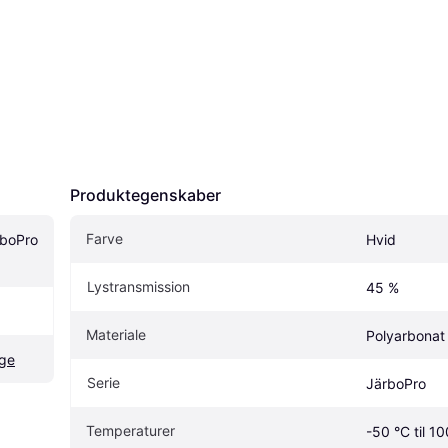
Produktegenskaber
Farve
boPro 
Hvid
Lystransmission
45 %
Materiale
Polyarbonat
age
Serie
JärboPro
Temperaturer
-50 °C til 1