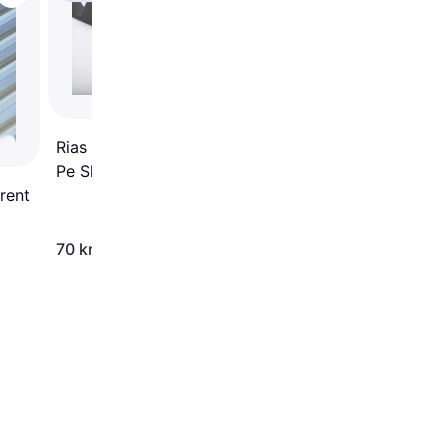
Plastmo Transparent
JärboPro (3088420)
Rias Sort, Hvid Onduline
Pe Skumtætning 900 Mm
rent
4
70 kr.
610 kr.