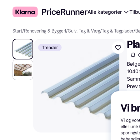
Alle kategorier
Tilb
Start
/
Renovering & Byggeri
/
Gulv, Tag & Væg
/
Tag & Tagplader
/
Bø
Pl
Trender
Bølge
1040
Samme
Prøv 
Vi b
Vi og vor
eller unik
sporingst
behandler