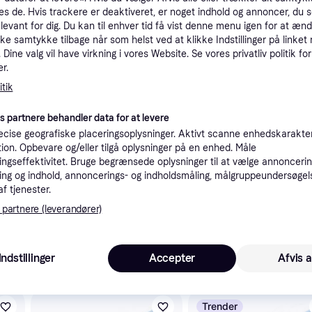
es de. Hvis trackere er deaktiveret, er noget indhold og annoncer, du se
tioner
elevant for dig. Du kan til enhver tid få vist denne menu igen for at ænd
kke samtykke tilbage når som helst ved at klikke Indstillinger på linket
Dine valg vil have virkning i vores Website. Se vores privatliv politik for
Pro
r.
tik
K
es partnere behandler data for at levere
cise geografiske placeringsoplysninger. Aktivt scanne enhedskarakteri
ation. Opbevare og/eller tilgå oplysninger på en enhed. Måle
34
999 kr. fragt
,
1-4 dage
ngseffektivitet. Bruge begrænsede oplysninger til at vælge annoncering
ng og indhold, annoncerings- og indholdsmåling, målgruppeundersøgel
af tjenester.
nde i denne kategori.
Vis
 partnere (leverandører)
Indstillinger
Accepter
Afvis a
 interesser.
Trender