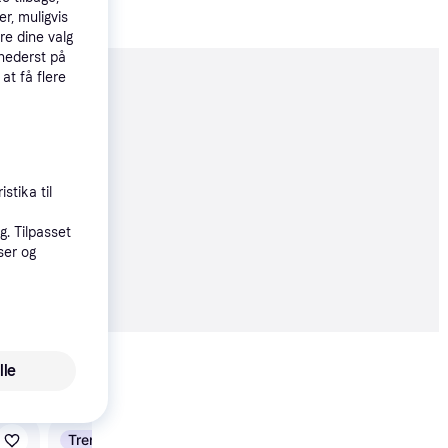
r, muligvis
re dine valg
 nederst på
 at få flere
moveret
øbsgaranti
stika til
0 kr.
. Tilpasset
ser og
 alle priser
Vis alle
lle
Trender