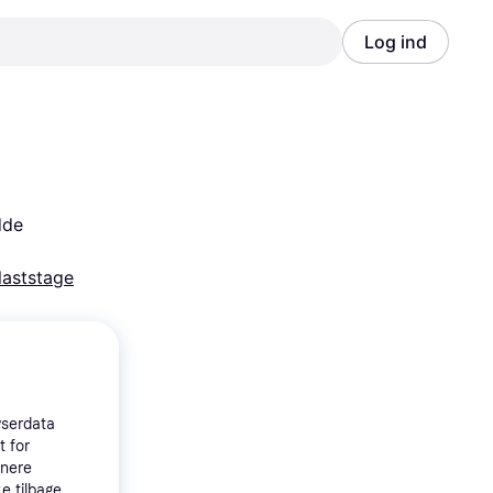
Log ind
Annonce
Annonce
de 
laststage
wserdata
t for
tnere
e tilbage,