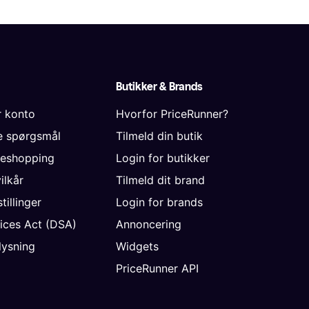
Butikker & Brands
r konto
Hvorfor PriceRunner?
de spørgsmål
Tilmeld din butik
neshopping
Login for butikker
vilkår
Tilmeld dit brand
tillinger
Login for brands
vices Act (DSA)
Annoncering
ysning
Widgets
PriceRunner API