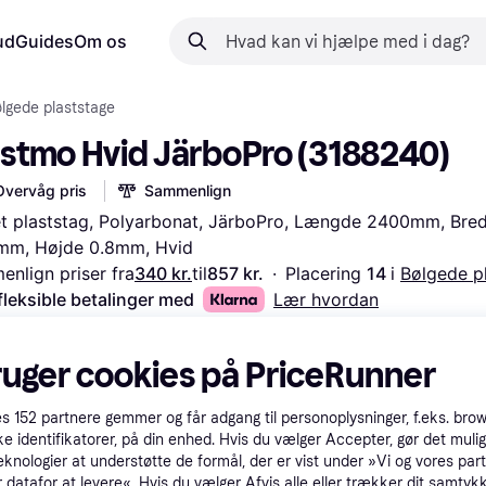
ud
Guides
Om os
lgede plaststage
astmo Hvid JärboPro (3188240)
Overvåg pris
Sammenlign
t plaststag, Polyarbonat, JärboPro, Længde 2400mm, Bred
mm, Højde 0.8mm, Hvid
nlign priser fra
340 kr.
til
857 kr.
·
Placering 
14 
i 
Bølgede p
fleksible betalinger med
Lær hvordan
ruger cookies på PriceRunner
es
152
partnere gemmer og får adgang til personoplysninger, f.eks. bro
ke identifikatorer, på din enhed. Hvis du vælger Accepter, gør det mulig
eknologier at understøtte de formål, der er vist under »Vi og vores par
 datafor at levere«. Hvis du vælger Afvis alle eller trækker dit samtykk