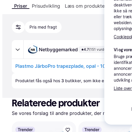
deaktiver
Priser
Prisudvikling
Læs om produktet
Specifika
ikke så r
eller træ
websiden. 
Pris med fragt
oplysninge
Cookiepoli
Netbyggemarked
4.7
(151 vurderinger)
Vi og vor
Bruge præ
identifik
Plastmo JärboPro trapezplade, opal - 104 x 240 cm
annonceri
annonceri
Annonce
udvikling 
Produktet fås også hos 
3
butikker
, som ikke er betalende ku
Liste over
Relaterede produkter
Se vores forslag til andre produkter, der matcher dine
Trender
Trender