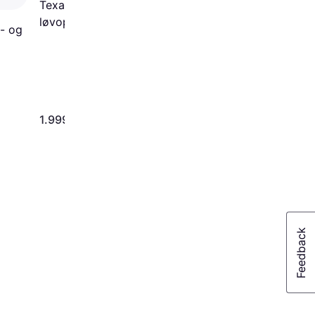
Texas Græs- og
løvopsamler 300L
- og
1.999 kr.
129 kr.