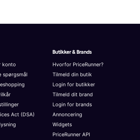
Butikker & Brands
r konto
Hvorfor PriceRunner?
de spørgsmål
Tilmeld din butik
neshopping
Login for butikker
vilkår
Tilmeld dit brand
tillinger
Login for brands
vices Act (DSA)
Annoncering
ysning
Widgets
PriceRunner API