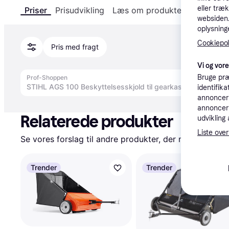
eller træ
Priser
Prisudvikling
Læs om produktet
Specifika
websiden. 
oplysninge
Cookiepoli
Pris med fragt
Vi og vor
Bruge præ
Prof-Shoppen
identifik
annonceri
Annonce
annonceri
Relaterede produkter
udvikling 
Liste over
Se vores forslag til andre produkter, der matcher dine
Trender
Trender