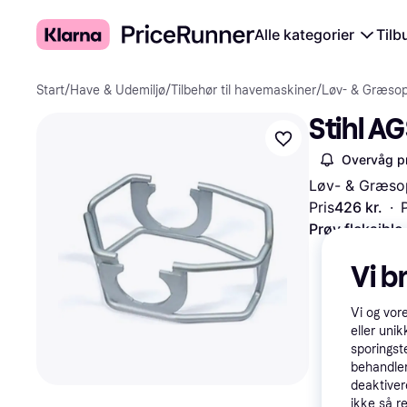
Alle kategorier
Tilb
Start
/
Have & Udemiljø
/
Tilbehør til havemaskiner
/
Løv- & Græso
Stihl A
Overvåg pr
Løv- & Græso
Pris
426 kr.
·
Prøv fleksible
Vi b
Vi og vor
eller unik
sporingst
behandler
deaktiver
ikke så r