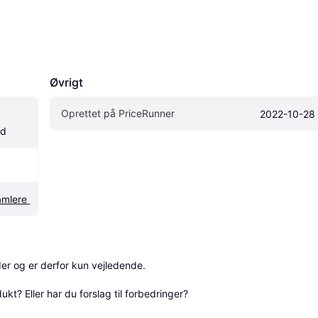
Øvrigt
Oprettet på PriceRunner
2022-10-28
ld
Løv- & Græsopsamlere 
r og er derfor kun vejledende. 

? Eller har du forslag til forbedringer? 