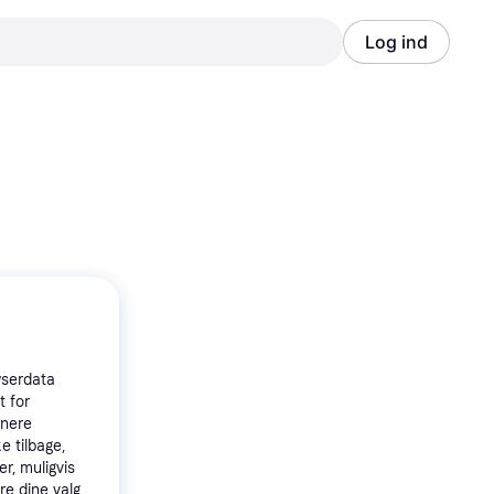
Log ind
Annonce
Annonce
wserdata
t for
tnere
e tilbage,
r, muligvis
re dine valg