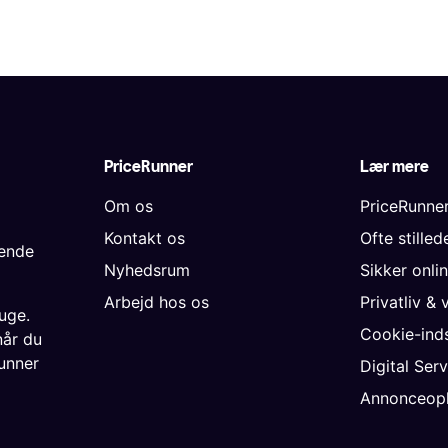
PriceRunner
Lær mere
Om os
PriceRunne
Kontakt os
Ofte stille
gende
Nyhedsrum
Sikker onli
Arbejd hos os
Privatliv & 
uge.
Cookie-inds
når du
unner
Digital Ser
Annonceopl