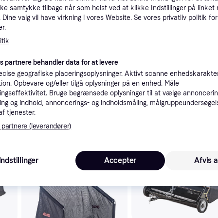
kke samtykke tilbage når som helst ved at klikke Indstillinger på linket
tioner
Dine valg vil have virkning i vores Website. Se vores privatliv politik for
r.
tik
Pro
es partnere behandler data for at levere
cise geografiske placeringsoplysninger. Aktivt scanne enhedskarakteri
4
STIHL AGS 100 Beskyttelsesskjold til gearkasse - passer til alle fræsere.
ation. Opbevare og/eller tilgå oplysninger på en enhed. Måle
ngseffektivitet. Bruge begrænsede oplysninger til at vælge annoncering
ng og indhold, annoncerings- og indholdsmåling, målgruppeundersøgel
af tjenester.
 partnere (leverandører)
 interesser.
Trender
Indstillinger
Accepter
Afvis a