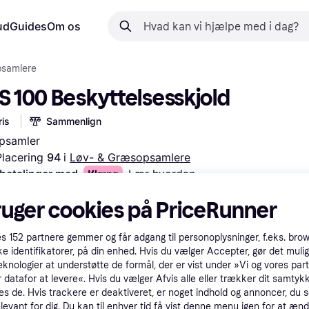
ud
Guides
Om os
psamlere
GS 100 Beskyttelsesskjold
is
Sammenlign
psamler
Placering 
94 
i 
Løv- & Græsopsamlere
 betalinger med
Lær hvordan
ruger cookies på PriceRunner
es
152
partnere gemmer og får adgang til personoplysninger, f.eks. bro
ke identifikatorer, på din enhed. Hvis du vælger Accepter, gør det mulig
eknologier at understøtte de formål, der er vist under »Vi og vores par
 datafor at levere«. Hvis du vælger Afvis alle eller trækker dit samtykk
es de. Hvis trackere er deaktiveret, er noget indhold og annoncer, du se
elevant for dig. Du kan til enhver tid få vist denne menu igen for at ænd