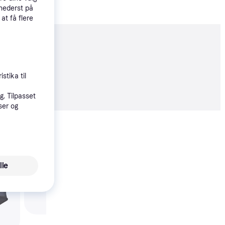
 nederst på
 at få flere
moveret
stika til
26 kr.
. Tilpasset
ser og
Vis alle
Trender
lle
Ryobi RAC364