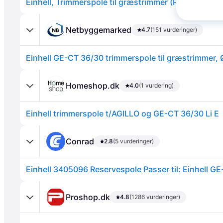
Einhell, Trimmerspole til græstrimmer (På lager i but
Netbyggemarked
4.7
(151 vurderinger)
Annonce
Homeshop.dk
4.0
(1 vurdering)
Einhell trimmerspole t/AGILLO og GE-CT 36/30 Li E
Conrad
2.8
(5 vurderinger)
Einhell 3405096 Reservespole Passer til: Einhell G
Proshop.dk
4.8
(1286 vurderinger)