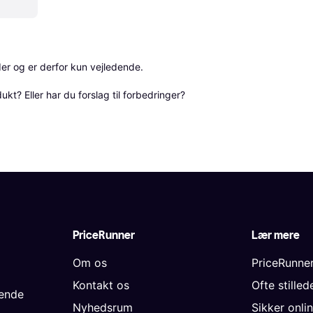
r og er derfor kun vejledende. 

? Eller har du forslag til forbedringer? 
PriceRunner
Lær mere
Om os
PriceRunne
Kontakt os
Ofte stille
gende
Nyhedsrum
Sikker onli