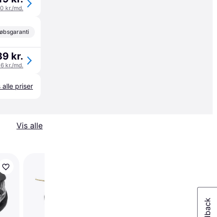
40 kr./md.
øbsgaranti
39 kr.
46 kr./md.
 alle priser
Vis alle
Dewalt DT20656-QZ