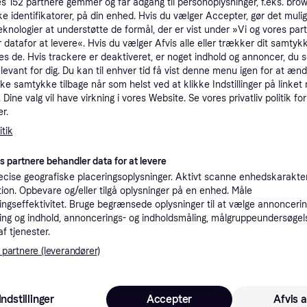
es
152
partnere gemmer og får adgang til personoplysninger, f.eks. bro
tioner
ke identifikatorer, på din enhed. Hvis du vælger Accepter, gør det mulig
eknologier at understøtte de formål, der er vist under »Vi og vores par
 datafor at levere«. Hvis du vælger Afvis alle eller trækker dit samtykk
es de. Hvis trackere er deaktiveret, er noget indhold og annoncer, du se
Pro
elevant for dig. Du kan til enhver tid få vist denne menu igen for at ænd
kke samtykke tilbage når som helst ved at klikke Indstillinger på linket
Dine valg vil have virkning i vores Website. Se vores privatliv politik for
1
r.
49 kr. fragt
,
5-7 dage
 E
tik
1
50 kr. fragt
,
1 dag
es partnere behandler data for at levere
cise geografiske placeringsoplysninger. Aktivt scanne enhedskarakteri
K
ation. Opbevare og/eller tilgå oplysninger på en enhed. Måle
ngseffektivitet. Bruge begrænsede oplysninger til at vælge annoncering
ng og indhold, annoncerings- og indholdsmåling, målgruppeundersøgel
1
(ComputerSalg) Einhell 3405096, Græstrimmer rulle, Rød, Einhell GE-CT 36/30 Li E, 1 stk
39 kr. fragt
,
4-5 dage
af tjenester.
Eller 
 partnere (leverandører)
Indstillinger
Accepter
Afvis a