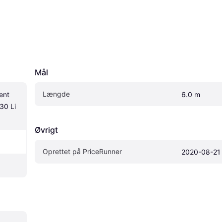
Mål
Længde
nt 
6.0 m
0 Li 
Øvrigt
Oprettet på PriceRunner
2020-08-21