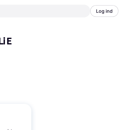
Log ind
Annonce
Annonce
i E