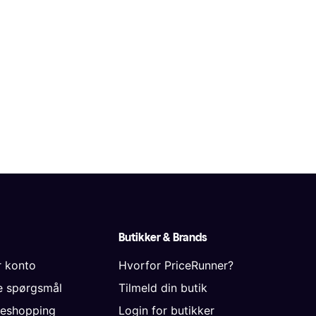
Butikker & Brands
r konto
Hvorfor PriceRunner?
de spørgsmål
Tilmeld din butik
neshopping
Login for butikker