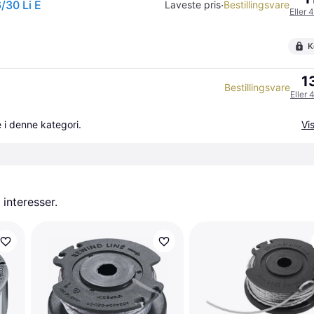
/30 Li E
·
Laveste pris
Bestillingsvare
Eller 
K
1
Bestillingsvare
Eller 
 i denne kategori.
Vis
 interesser.