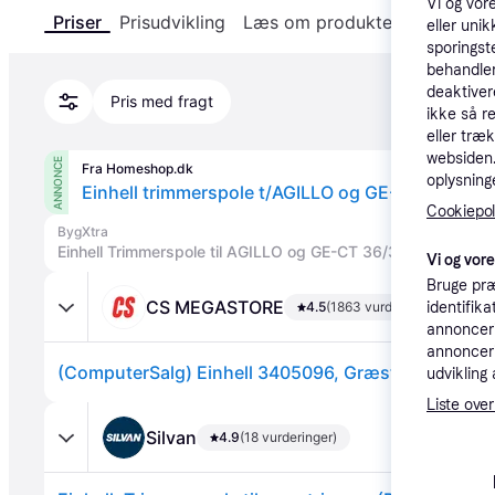
Vi og vor
Priser
Prisudvikling
Læs om produktet
Specifika
eller unik
sporingst
behandler
deaktiver
Pris med fragt
ikke så r
eller træ
websiden. 
ANNONCE
Fra Homeshop.dk
oplysninge
Einhell trimmerspole t/AGILLO og GE-CT 36/30 Li
Cookiepoli
BygXtra
Einhell Trimmerspole til AGILLO og GE-CT 36/30 Li E
Vi og vor
Bruge præ
CS MEGASTORE
4.5
(1863 vurderinger)
identifik
annonceri
annonceri
udvikling 
Liste over
Silvan
4.9
(18 vurderinger)