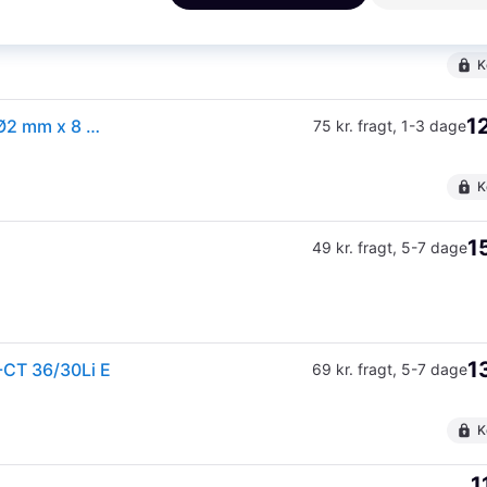
1
ik)
39 kr. fragt
,
1-2 dage
K
1
Einhell GE-CT 36/30 trimmerspole til græstrimmer, Ø2 mm x 8 meter
75 kr. fragt
,
1-3 dage
K
1
49 kr. fragt
,
5-7 dage
1
E-CT 36/30Li E
69 kr. fragt
,
5-7 dage
K
1