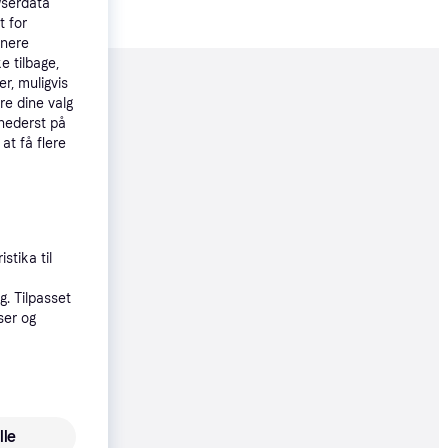
wserdata
t for
tnere
e tilbage,
r, muligvis
moveret
re dine valg
 nederst på
 at få flere
59 kr.
19 kr.
stika til
øbsgaranti
. Tilpasset
ser og
28 kr.
43 kr./md.
lle