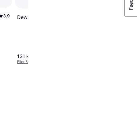
3.9
Dewalt DT20658-QZ
131 kr.
114 kr.
Eller 3 betalinger af 44 kr.
Eller 3 betalinger af 38 kr.