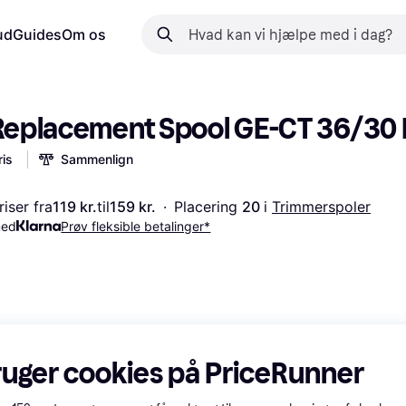
ud
Guides
Om os
 Replacement Spool GE-CT 36/30 L
is
Sammenlign
iser fra
119 kr.
til
159 kr.
·
Placering 
20 
i 
Trimmerspoler
med
Prøv fleksible betalinger*
ruger cookies på PriceRunner