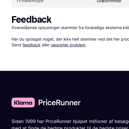
Til maskintype
Græstrimmer
Feedback
Ovenstående oplysninger stammer fra forskellige eksterne kilde
Har du opdaget noget, der ikke helt stemmer ved det her produkt
Send 
feedback
 eller 
rapporter problem
.
Siden 1999 har PriceRunner hjulpet millioner af besø
med at finde de bedste produkter til de bedste priser.