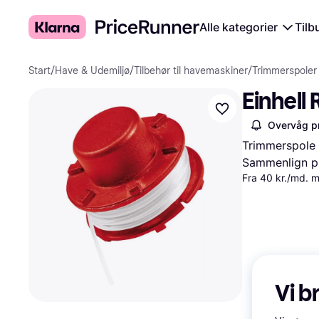
Alle kategorier
Tilb
Start
/
Have & Udemiljø
/
Tilbehør til havemaskiner
/
Trimmerspoler
Einhell
Overvåg pr
Trimmerspole
Sammenlign pr
Fra 40 kr./md. 
Vi b