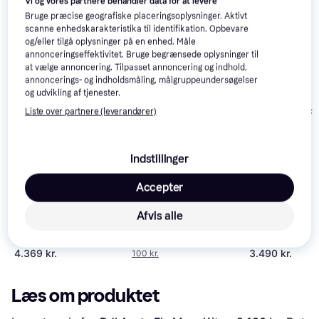
Vi og vores partnere behandler data for at levere
Bruge præcise geografiske placeringsoplysninger. Aktivt
scanne enhedskarakteristika til identifikation. Opbevare
og/eller tilgå oplysninger på en enhed. Måle
annonceringseffektivitet. Bruge begrænsede oplysninger til
at vælge annoncering. Tilpasset annoncering og indhold,
DJI Mavic 3 Fly
4.5
annoncerings- og indholdsmåling, målgruppeundersøgelser
More Kit
og udvikling af tjenester.
DJI Mavic 2 Fl
Liste over partnere (leverandører)
More Kit
Indstillinger
Accepter
Hover-1 HoverAir X1
Batteri hvid
Afvis alle
299 kr.
Eller 3 betalinger af
4.369 kr.
3.490 kr.
100 kr.
Læs om produktet