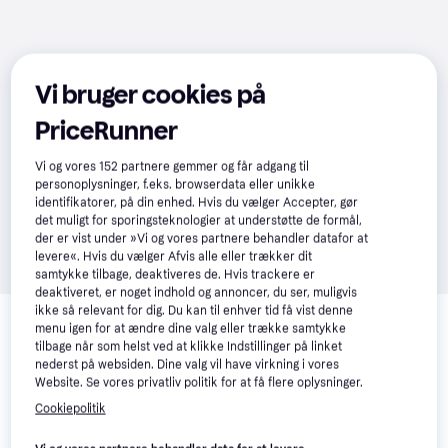
Vi bruger cookies på
PriceRunner
Vi og vores
152
partnere gemmer og får adgang til
personoplysninger, f.eks. browserdata eller unikke
identifikatorer, på din enhed. Hvis du vælger Accepter, gør
det muligt for sporingsteknologier at understøtte de formål,
der er vist under »Vi og vores partnere behandler datafor at
levere«. Hvis du vælger Afvis alle eller trækker dit
samtykke tilbage, deaktiveres de. Hvis trackere er
deaktiveret, er noget indhold og annoncer, du ser, muligvis
Relaterede produkter
ikke så relevant for dig. Du kan til enhver tid få vist denne
menu igen for at ændre dine valg eller trække samtykke
Se vores forslag til andre produkter, der matcher dine 
tilbage når som helst ved at klikke Indstillinger på linket
interesser.
Vis alle
nederst på websiden. Dine valg vil have virkning i vores
Website. Se vores privatliv politik for at få flere oplysninger.
Cookiepolitik
Trender