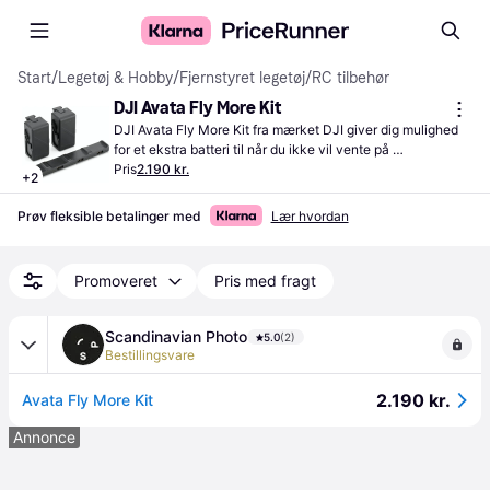
Start
/
Legetøj & Hobby
/
Fjernstyret legetøj
/
RC tilbehør
DJI Avata Fly More Kit
DJI Avata Fly More Kit fra mærket DJI giver dig mulighed 
for et ekstra batteri til når du ikke vil vente på 
opladningstid og blot vil skifte batteri og køre videre.
Pris
2.190 kr.
+
2
Prøv fleksible betalinger med
Lær hvordan
Promoveret
Pris med fragt
Scandinavian Photo
5.0
(2)
Bestillingsvare
2.190 kr.
Avata Fly More Kit
Annonce