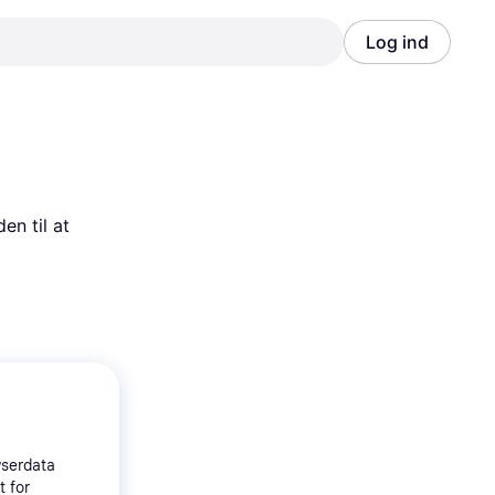
Log ind
Annonce
Annonce
n til at 
wserdata
t for