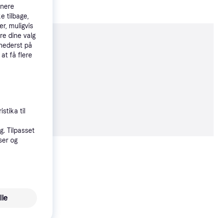
tnere
e tilbage,
r, muligvis
re dine valg
moveret
 nederst på
 at få flere
6 kr.
stika til
. Tilpasset
ser og
Vis alle
lle
Horizon Hobby Habu