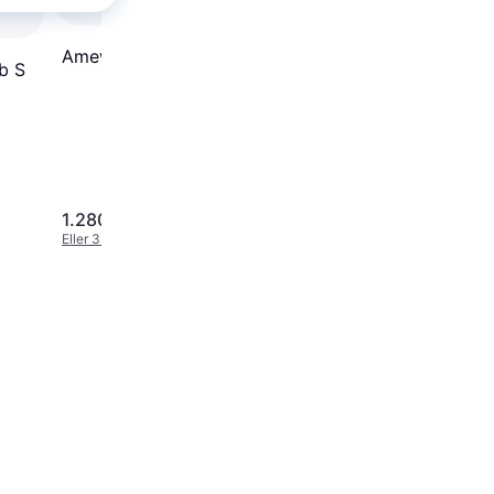
70mm EDF Jet Smart
RTR EFL01575
Amewi Skylark 24087
b S
1.280 kr.
2.459 kr.
Eller 3 betalinger af 427 kr.