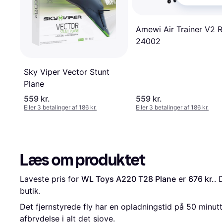
Amewi Air Trainer V2 
24002
Sky Viper Vector Stunt
Plane
559 kr.
559 kr.
Eller 3 betalinger af 186 kr.
Eller 3 betalinger af 186 kr.
Læs om produktet
Laveste pris for 
WL Toys A220 T28 Plane
 er 
676 kr.
. 
butik.
Det fjernstyrede fly har en opladningstid på 50 minutte
afbrydelse i alt det sjove.