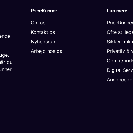
PriceRunner
Lær mere
Om os
PriceRunne
Kontakt os
Ofte stille
gende
Nyhedsrum
Sikker onli
Arbejd hos os
Privatliv & 
uge.
Cookie-inds
når du
unner
Digital Ser
Annonceopl