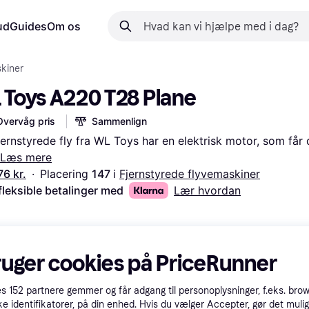
ud
Guides
Om os
skiner
 Toys A220 T28 Plane
Overvåg pris
Sammenlign
jernstyrede fly fra WL Toys har en elektrisk motor, som får de
Læs mere
76 kr.
·
Placering 
147 
i 
Fjernstyrede flyvemaskiner
fleksible betalinger med
Lær hvordan
ruger cookies på PriceRunner
es
152
partnere gemmer og får adgang til personoplysninger, f.eks. bro
ke identifikatorer, på din enhed. Hvis du vælger Accepter, gør det mulig