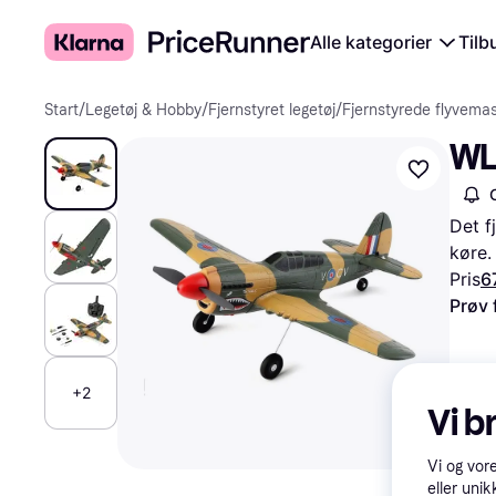
Alle kategorier
Tilb
Start
/
Legetøj & Hobby
/
Fjernstyret legetøj
/
Fjernstyrede flyvema
WL
Det f
køre.
Pris
6
Prøv 
+2
Vi b
Vi og vor
eller unik