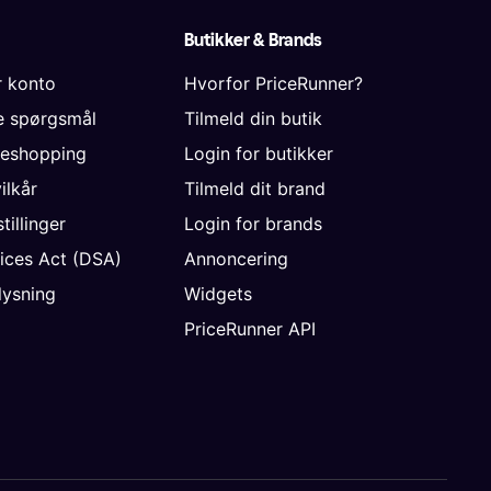
Butikker & Brands
r konto
Hvorfor PriceRunner?
de spørgsmål
Tilmeld din butik
neshopping
Login for butikker
vilkår
Tilmeld dit brand
tillinger
Login for brands
vices Act (DSA)
Annoncering
ysning
Widgets
PriceRunner API