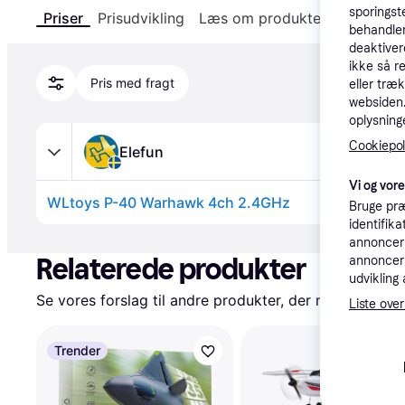
sporingst
Priser
Prisudvikling
Læs om produktet
Specifika
behandler
deaktiver
ikke så r
Pris med fragt
eller træ
websiden. 
oplysninge
Cookiepoli
Elefun
Vi og vor
WLtoys P-40 Warhawk 4ch 2.4GHz
Bruge præ
identifik
Annonce
annonceri
Relaterede produkter
annonceri
udvikling 
Se vores forslag til andre produkter, der matcher dine
Liste over
Trender