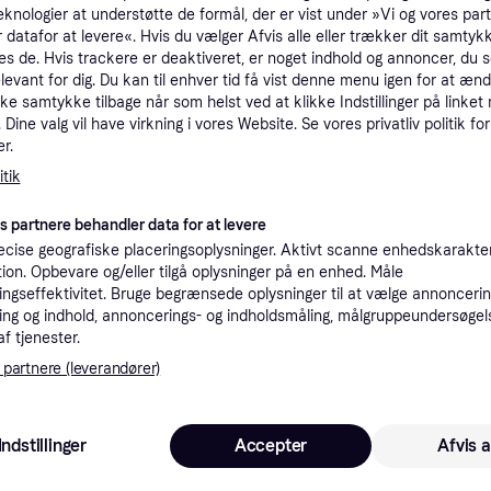
eknologier at understøtte de formål, der er vist under »Vi og vores par
tioner
 datafor at levere«. Hvis du vælger Afvis alle eller trækker dit samtykk
es de. Hvis trackere er deaktiveret, er noget indhold og annoncer, du se
elevant for dig. Du kan til enhver tid få vist denne menu igen for at ænd
Pro
kke samtykke tilbage når som helst ved at klikke Indstillinger på linket
Dine valg vil have virkning i vores Website. Se vores privatliv politik for
r.
tik
es partnere behandler data for at levere
67
79 kr. fragt
,
1-4 dage
cise geografiske placeringsoplysninger. Aktivt scanne enhedskarakteri
ation. Opbevare og/eller tilgå oplysninger på en enhed. Måle
ngseffektivitet. Bruge begrænsede oplysninger til at vælge annoncering
ng og indhold, annoncerings- og indholdsmåling, målgruppeundersøgel
af tjenester.
 interesser.
 partnere (leverandører)
Trender
Indstillinger
Accepter
Afvis a