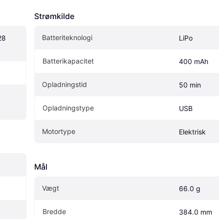
Strømkilde
Batteriteknologi
8 
LiPo
Batterikapacitet
400 mAh
Opladningstid
50 min
Opladningstype
USB
Motortype
Elektrisk
Mål
Vægt
66.0 g
Bredde
384.0 mm