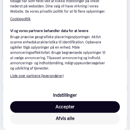
tilbage når som helst ved at klikke Indstillinger på linket
nederst på websiden. Dine valg vil have virkning i vores
Website. Se vores privatliv politik for at få flere oplysninger.
Cookiepolitik
Vi og vores partnere behandler data for at levere
Bruge præcise geografiske placeringsoplysninger. Aktivt
scanne enhedskarakteristika til identifikation. Opbevare
og/eller tilgå oplysninger på en enhed. Måle
annonceringseffektivitet. Bruge begrænsede oplysninger til
at vælge annoncering. Tilpasset annoncering og indhold,
Droner.dk
annoncerings- og indholdsmåling, målgruppeundersøgelser
5.0
(1)
39 kr. fragt
,
1-2 dage
og udvikling af tjenester.
Liste over partnere (leverandører)
899 kr.
Batteri til Avata 2.
Eller 3 betalinger af 300 kr.
Proshop.dk
4.8
(1280)
Indstillinger
39 kr. fragt
,
5-6 dage
Accepter
899 kr.
DJI - Avata 2 Intelligent Flight Battery
Eller 3 betalinger af 300 kr.
Afvis alle
SkyPilot.dk
5.0
(2)
59 kr. fragt
,
1 dag