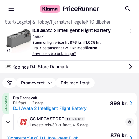
Start
/
Legetøj & Hobby
/
Fjernstyret legetøj
/
RC tilbehør
DJI Avata 2 Intelligent Flight Battery
Batteri
Sammenlign priser fra
876 kr.
til
1.035 kr.
Fra 3 betalinger af 292 kr. med
+
1
Prøv fleksible betalinger*
DJI Store Danmark
Køb hos 
Promoveret
Pris med fragt
Fra Dronevolt
ANNONCE
899 kr.
Fri fragt
,
1-2 dage
DJI Avata 2 Intelligent Flight Battery
CS MEGASTORE
4.5
(1861)
·
Laveste pris
39 kr. fragt
,
4-5 dage
876 kr.
(ComputerSalg) DJI Intelligent Flight Battery - Batteri - Li-Ion - 2150 mAh - 31.7 Wh