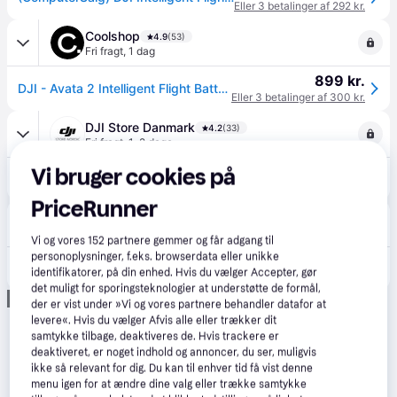
Eller 3 betalinger af 292 kr.
Coolshop
4.9
(53)
Fri fragt
,
1 dag
899 kr.
DJI - Avata 2 Intelligent Flight Battery - Forlæng din drones flyvetid - Fri fragt og klar til levering - Prismatch
Eller 3 betalinger af 300 kr.
DJI Store Danmark
4.2
(33)
Fri fragt
,
1-2 dage
Vi bruger cookies på
899 kr.
DJI Avata 2 Intelligent Flight Battery
PriceRunner
Dronevolt
Fri fragt
,
1-2 dage
Vi og vores
152
partnere gemmer og får adgang til
personoplysninger, f.eks. browserdata eller unikke
899 kr.
DJI Avata 2 Intelligent Flight Battery
identifikatorer, på din enhed. Hvis du vælger Accepter, gør
det muligt for sporingsteknologier at understøtte de formål,
Annonce
der er vist under »Vi og vores partnere behandler datafor at
levere«. Hvis du vælger Afvis alle eller trækker dit
samtykke tilbage, deaktiveres de. Hvis trackere er
deaktiveret, er noget indhold og annoncer, du ser, muligvis
ikke så relevant for dig. Du kan til enhver tid få vist denne
menu igen for at ændre dine valg eller trække samtykke