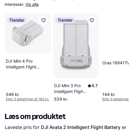
interesser.
Vis alle
Trender
Trender
DJI Mini 4 Pro
Oras 199417V
Intelligent Flight
Battery
DJI Mini 3 Pro
4.7
Intelligent Flight
549 kr.
144 kr.
Battery
529 kr.
Eller 3 betalinger af 183 kr.
Eller 3 betalinger 
Læs om produktet
Laveste pris for 
DJI Avata 2 Intelligent Flight Battery
 er 