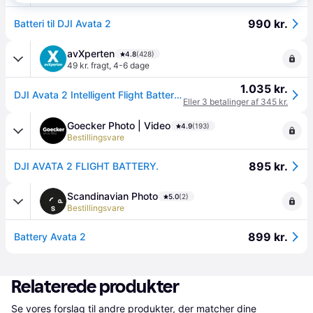
990 kr.
Batteri til DJI Avata 2
avXperten
4.8
(428)
49 kr. fragt
,
4-6 dage
1.035 kr.
DJI Avata 2 Intelligent Flight Batteri - Op til 23 Minutter Flyvetid
Eller 3 betalinger af 345 kr.
Goecker Photo | Video
4.9
(193)
Bestillingsvare
895 kr.
DJI AVATA 2 FLIGHT BATTERY.
Scandinavian Photo
5.0
(2)
Bestillingsvare
899 kr.
Battery Avata 2
Relaterede produkter
Se vores forslag til andre produkter, der matcher dine 