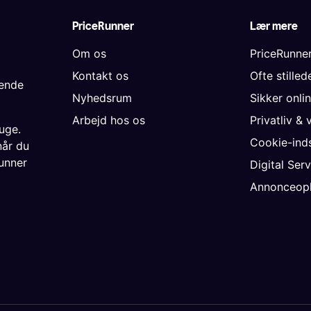
PriceRunner
Lær mere
Om os
PriceRunne
Kontakt os
Ofte stille
gende
Nyhedsrum
Sikker onli
Arbejd hos os
Privatliv & 
uge.
Cookie-inds
når du
unner
Digital Ser
Annonceopl