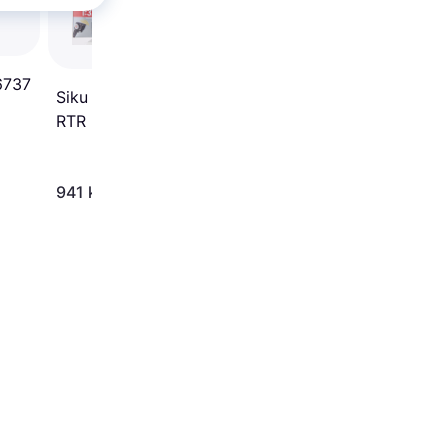
Siku Fendt 939 Set wi
6737
Siku John Deere 8345R
Remote Control RTR 
RTR 6881
941 kr.
949 kr.