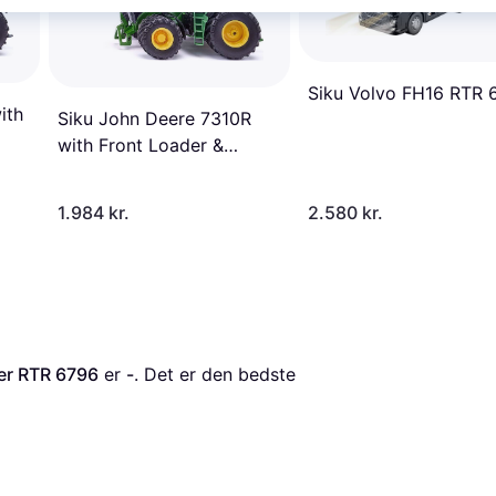
Siku Volvo FH16 RTR 
ith
Siku John Deere 7310R
with Front Loader &
Bluetooth RTR 6792
1.984 kr.
2.580 kr.
der RTR 6796
 er 
-
. Det er den bedste 