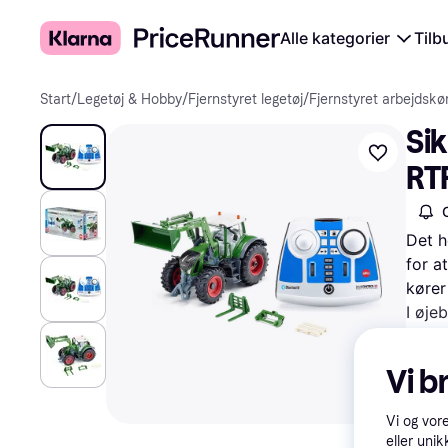
Alle kategorier
Tilb
Start
/
Legetøj & Hobby
/
Fjernstyret legetøj
/
Fjernstyret arbejdskø
Sik
RT
Det h
for a
kører
I øjeb
Prøv 
Vi b
Vi og vor
eller unik