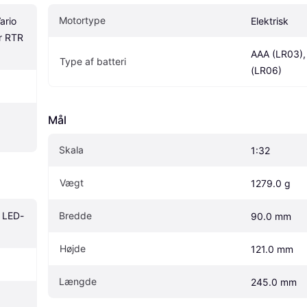
Motortype
rio 
Elektrisk
r RTR 
AAA (LR03), 
Type af batteri
(LR06)
Mål
Skala
1:32
Vægt
1279.0 g
, LED-
Bredde
90.0 mm
Højde
121.0 mm
Længde
245.0 mm