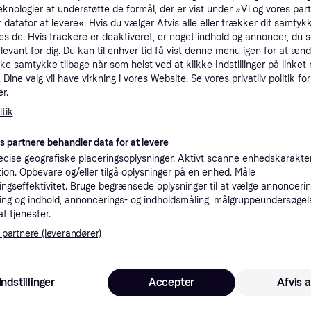
eknologier at understøtte de formål, der er vist under »Vi og vores par
tioner
 datafor at levere«. Hvis du vælger Afvis alle eller trækker dit samtykk
es de. Hvis trackere er deaktiveret, er noget indhold og annoncer, du se
elevant for dig. Du kan til enhver tid få vist denne menu igen for at ænd
Pro
kke samtykke tilbage når som helst ved at klikke Indstillinger på linket
Dine valg vil have virkning i vores Website. Se vores privatliv politik for
r.
tik
es partnere behandler data for at levere
2.49
3
Ikke på lager
cise geografiske placeringsoplysninger. Aktivt scanne enhedskarakteri
ation. Opbevare og/eller tilgå oplysninger på en enhed. Måle
ngseffektivitet. Bruge begrænsede oplysninger til at vælge annoncering
ng og indhold, annoncerings- og indholdsmåling, målgruppeundersøgel
af tjenester.
 interesser.
 partnere (leverandører)
Indstillinger
Accepter
Afvis a