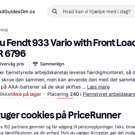
ud
Guides
Om os
retøj
u Fendt 933 Vario with Front Load
R 6796
Overvåg pris
Sammenlign
er fjernstyrede arbejdskøretøj leveres færdigmonteret, så du
t skrue den sammen, men kan anvende den med det samme.
 på AAA-batterier så de skal skiftes 
Læs mere
likket
ikke på lager
·
Placering 
240 
i 
Fjernstyret arbejdskør
fleksible betalinger med
Lær hvordan
ruger cookies på PriceRunner
es
152
partnere gemmer og får adgang til personoplysninger, f.eks. bro
ke identifikatorer, på din enhed. Hvis du vælger Accepter, gør det mulig