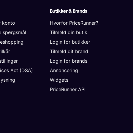
Butikker & Brands
r konto
Hvorfor PriceRunner?
de spørgsmål
Tilmeld din butik
neshopping
Login for butikker
vilkår
Tilmeld dit brand
tillinger
Login for brands
vices Act (DSA)
Annoncering
ysning
Widgets
PriceRunner API