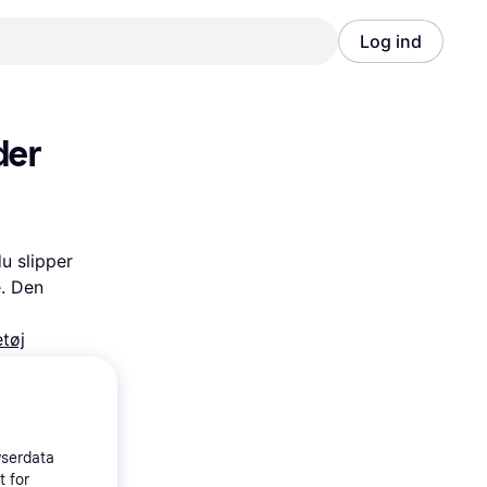
Log ind
Annonce
Annonce
er 
 slipper 
 Den 
etøj
wserdata
t for