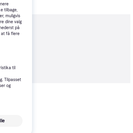
tnere
e tilbage,
r, muligvis
re dine valg
moveret
 nederst på
 at få flere
5 kr.
stika til
. Tilpasset
ser og
Vis alle
Trender
lle