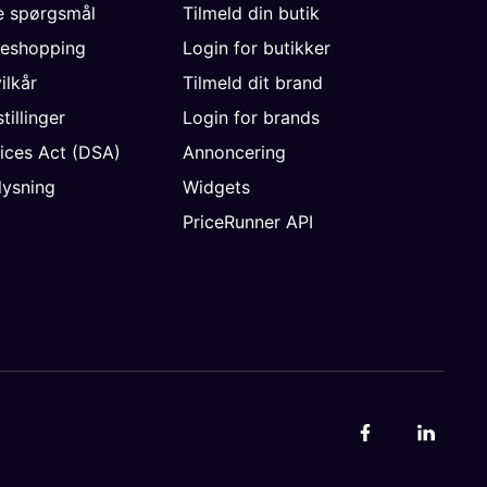
de spørgsmål
Tilmeld din butik
neshopping
Login for butikker
vilkår
Tilmeld dit brand
tillinger
Login for brands
vices Act (DSA)
Annoncering
ysning
Widgets
PriceRunner API