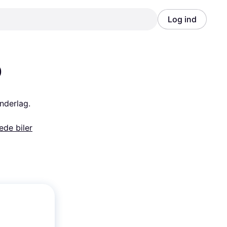
Log ind
Annonce
Annonce
0
nderlag. 
ede biler