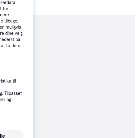
wserdata
t for
tnere
e tilbage,
r, muligvis
moveret
re dine valg
 nederst på
 at få flere
31 kr.
44 kr./md.
øbsgaranti
stika til
31 kr.
44 kr./md.
. Tilpasset
ser og
øbsgaranti
31 kr.
44 kr./md.
lle