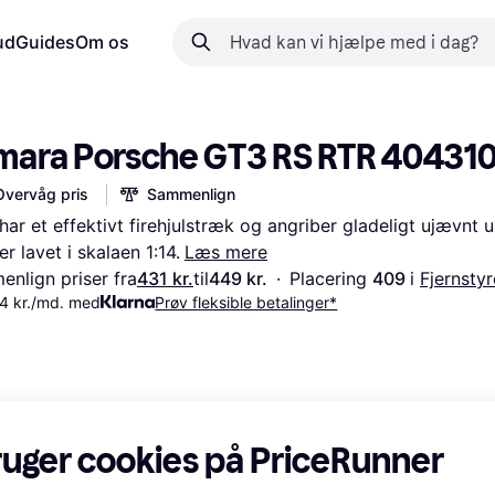
ud
Guides
Om os
mara Porsche GT3 RS RTR 40431
Overvåg pris
Sammenlign
 har et effektivt firehjulstræk og angriber gladeligt ujævnt u
er lavet i skalaen 1:14.
Læs mere
nlign priser fra
431 kr.
til
449 kr.
·
Placering 
409 
i 
Fjernstyr
4 kr./md. med
Prøv fleksible betalinger*
ruger cookies på PriceRunner