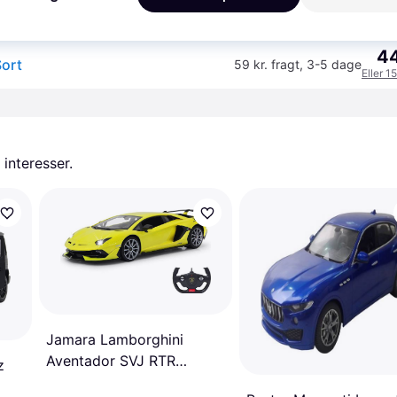
K
44
Sort
59 kr. fragt
,
3-5 dage
Eller 1
 interesser.
Jamara Lamborghini
Aventador SVJ RTR
z
405171