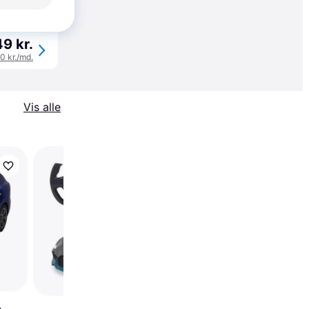
øbsgaranti
9 kr.
50 kr./md.
Vis alle
Rastar BMW Z4 GT3 
20895600