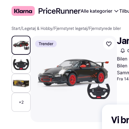
Alle kategorier
Tilb
Start
/
Legetøj & Hobby
/
Fjernstyret legetøj
/
Fjernstyrede biler
Ja
Trender
Bilen
Bilen 
Samme
Fra 14
+2
Vi b