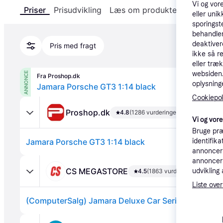
Vi og vor
Priser
Prisudvikling
Læs om produktet
Specifika
eller unik
sporingst
behandler
deaktiver
Pris med fragt
ikke så r
eller træ
websiden. 
ANNONCE
Fra Proshop.dk
oplysninge
Jamara Porsche GT3 1:14 black
Cookiepoli
Proshop.dk
4.8
(1286 vurderinger)
Vi og vor
Bruge præ
identifik
Jamara Porsche GT3 1:14 black
annonceri
annonceri
CS MEGASTORE
udvikling 
4.5
(1863 vurderinger)
Liste over
(ComputerSalg) Jamara Deluxe Car Series -