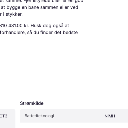
et samme. Fjernstyrede biler er en god
 at bygge en bane sammen eller ved
 i stykker.
310 431.00 kr. Husk dog også at
forhandlere, så du finder det bedste
Strømkilde
Batteriteknologi
GT3 
NiMH