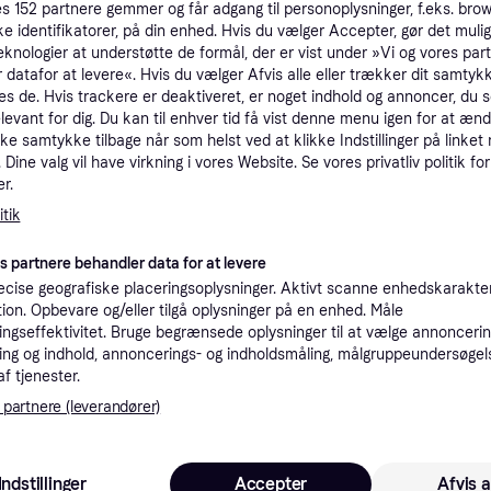
es
152
partnere gemmer og får adgang til personoplysninger, f.eks. bro
tioner
ke identifikatorer, på din enhed. Hvis du vælger Accepter, gør det mulig
eknologier at understøtte de formål, der er vist under »Vi og vores par
 datafor at levere«. Hvis du vælger Afvis alle eller trækker dit samtykk
es de. Hvis trackere er deaktiveret, er noget indhold og annoncer, du se
Pro
elevant for dig. Du kan til enhver tid få vist denne menu igen for at ænd
kke samtykke tilbage når som helst ved at klikke Indstillinger på linket
Dine valg vil have virkning i vores Website. Se vores privatliv politik for
4
39 kr. fragt
,
3 dage
r.
Eller 1
tik
K
es partnere behandler data for at levere
cise geografiske placeringsoplysninger. Aktivt scanne enhedskarakteri
4
ation. Opbevare og/eller tilgå oplysninger på en enhed. Måle
·
Laveste pris
39 kr. fragt
,
3 dage
Eller 1
ngseffektivitet. Bruge begrænsede oplysninger til at vælge annoncering
ng og indhold, annoncerings- og indholdsmåling, målgruppeundersøgel
af tjenester.
K
 partnere (leverandører)
4
·
Laveste pris
39 kr. fragt
,
2-3 dage
Eller 1
Indstillinger
Accepter
Afvis a