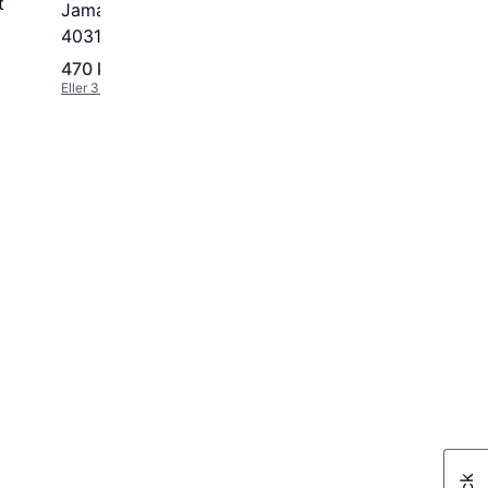
t
Jamara Bugatti Divo RTR
403131
470 kr.
299 kr.
Eller 3 betalinger af 157 kr.
Eller 3 betalinger af 100 kr.