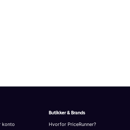
Butikker & Brands
r konto
Hvorfor PriceRunner?