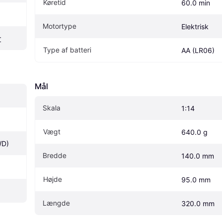
Køretid
60.0 min
Motortype
Elektrisk
r
Type af batteri
AA (LR06)
Mål
Skala
1:14
Vægt
640.0 g
WD)
Bredde
140.0 mm
Højde
95.0 mm
Længde
320.0 mm