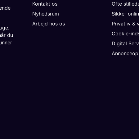
Kontakt os
Ofte stille
gende
Nyhedsrum
Sikker onli
Arbejd hos os
Privatliv & 
uge.
Cookie-inds
når du
unner
Digital Ser
Annonceopl