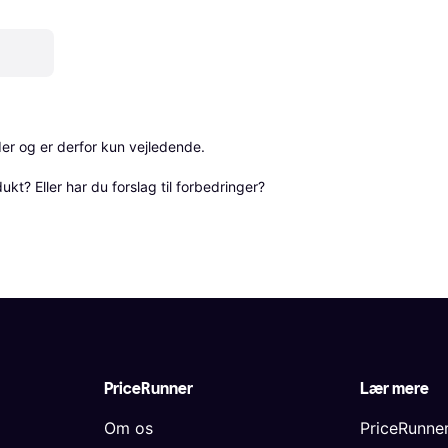
r og er derfor kun vejledende. 

? Eller har du forslag til forbedringer? 
PriceRunner
Lær mere
Om os
PriceRunne