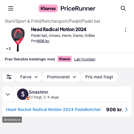
Start
/
Sport & Fritid
/
Ketchersport
/
Padel
/
Padel bat
Head Radical Motion 2024
Padel bat, Unisex, Herre, Dame, Dråbe
Pris
906 kr.
+
3
Prøv fleksible betalinger med
Lær hvordan
Farve
Promoveret
Pris med fragt
SmashInn
S
Fri fragt
,
2-4 dage
906 kr.
Head Racket Radical Motion 2024 Padelketcher
Annonce