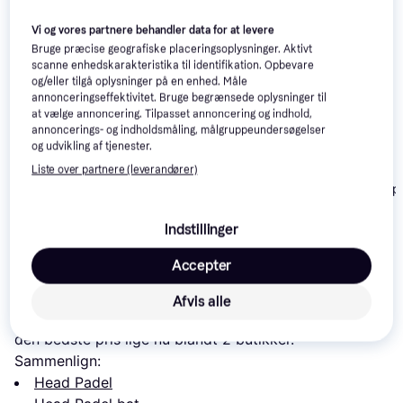
Vi og vores partnere behandler data for at levere
Bruge præcise geografiske placeringsoplysninger. Aktivt
scanne enhedskarakteristika til identifikation. Opbevare
og/eller tilgå oplysninger på en enhed. Måle
annonceringseffektivitet. Bruge begrænsede oplysninger til
at vælge annoncering. Tilpasset annoncering og indhold,
annoncerings- og indholdsmåling, målgruppeundersøgelser
og udvikling af tjenester.
Liste over partnere (leverandører)
Drop Shot Expl
Wilson Endure LS V1
Head Radical Pro
Pro Control
Padel-Bat
2024 Padel Racket
Padelketcher
Indstillinger
1.089 kr.
1.157 kr.
1.101 kr.
Accepter
Læs om produktet
Afvis alle
Laveste pris for 
Head Radical Motion 2024
 er 
-
 Det er 
den bedste pris lige nu blandt 
2
 butikker.
Sammenlign:
Head Padel