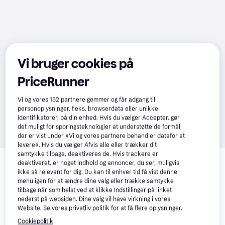
Vi bruger cookies på
PriceRunner
Vi og vores
152
partnere gemmer og får adgang til
personoplysninger, f.eks. browserdata eller unikke
identifikatorer, på din enhed. Hvis du vælger Accepter, gør
det muligt for sporingsteknologier at understøtte de formål,
der er vist under »Vi og vores partnere behandler datafor at
levere«. Hvis du vælger Afvis alle eller trækker dit
Relaterede produkter
samtykke tilbage, deaktiveres de. Hvis trackere er
deaktiveret, er noget indhold og annoncer, du ser, muligvis
Se vores forslag til andre produkter, der matcher dine 
ikke så relevant for dig. Du kan til enhver tid få vist denne
interesser.
Vis alle
menu igen for at ændre dine valg eller trække samtykke
tilbage når som helst ved at klikke Indstillinger på linket
nederst på websiden. Dine valg vil have virkning i vores
Trender
Website. Se vores privatliv politik for at få flere oplysninger.
Cookiepolitik