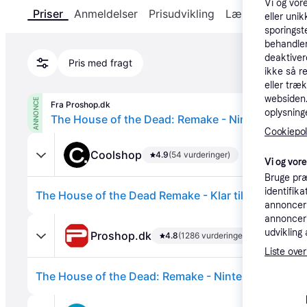
Vi og vor
Priser
Anmeldelser
Prisudvikling
Læs om produk
eller unik
sporingst
behandler
deaktiver
Pris med fragt
ikke så r
eller træ
websiden. 
ANNONCE
Fra Proshop.dk
oplysninge
The House of the Dead: Remake - Nintendo Swit
Cookiepoli
Coolshop
4.9
(54 vurderinger)
Vi og vor
Bruge præ
identifik
The House of the Dead Remake - Klar til levering - 
annonceri
annonceri
udvikling 
Proshop.dk
4.8
(1286 vurderinger)
Liste over
The House of the Dead: Remake - Nintendo Switch 