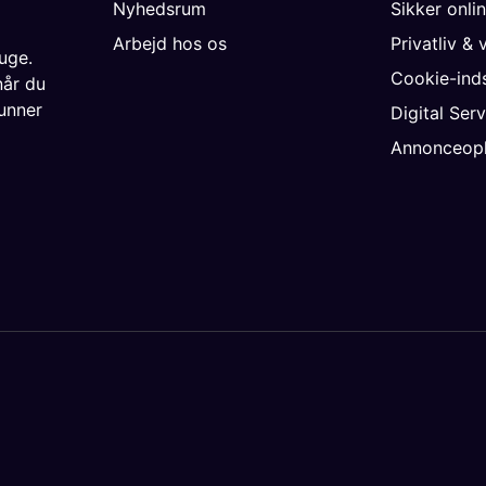
Nyhedsrum
Sikker onli
Arbejd hos os
Privatliv & 
uge.
Cookie-inds
når du
unner
Digital Ser
Annonceopl