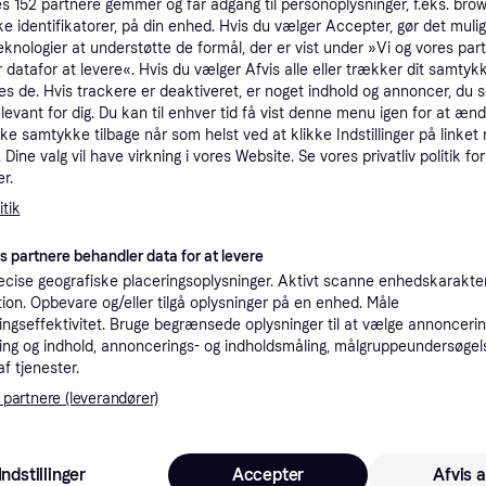
es
152
partnere gemmer og får adgang til personoplysninger, f.eks. bro
tet
Specifikationer
ke identifikatorer, på din enhed. Hvis du vælger Accepter, gør det mulig
eknologier at understøtte de formål, der er vist under »Vi og vores par
 datafor at levere«. Hvis du vælger Afvis alle eller trækker dit samtykk
es de. Hvis trackere er deaktiveret, er noget indhold og annoncer, du se
Pro
elevant for dig. Du kan til enhver tid få vist denne menu igen for at ænd
kke samtykke tilbage når som helst ved at klikke Indstillinger på linket
Dine valg vil have virkning i vores Website. Se vores privatliv politik for
1
39 kr. fragt
,
4-5 dage
r.
ch - FPS
Eller
tik
K
es partnere behandler data for at levere
cise geografiske placeringsoplysninger. Aktivt scanne enhedskarakteri
1
ation. Opbevare og/eller tilgå oplysninger på en enhed. Måle
Prismatch
·
Laveste pris
39 kr. fragt
,
1 dag
Eller 
ngseffektivitet. Bruge begrænsede oplysninger til at vælge annoncering
ng og indhold, annoncerings- og indholdsmåling, målgruppeundersøgel
af tjenester.
K
 partnere (leverandører)
1
- FPS
·
Laveste pris
39 kr. fragt
,
4-5 dage
Eller 
Indstillinger
Accepter
Afvis a