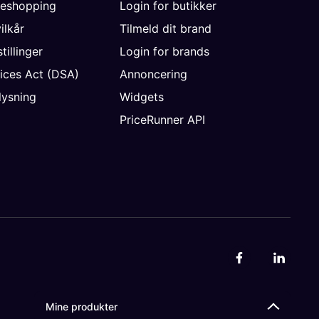
neshopping
Login for butikker
vilkår
Tilmeld dit brand
tillinger
Login for brands
vices Act (DSA)
Annoncering
ysning
Widgets
PriceRunner API
Mine produkter