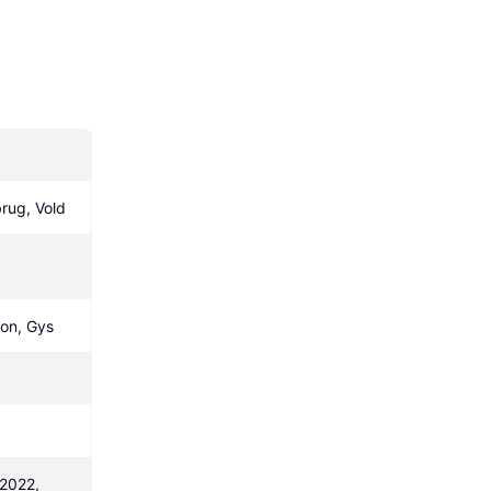
rug, Vold
ion, Gys
2022, 