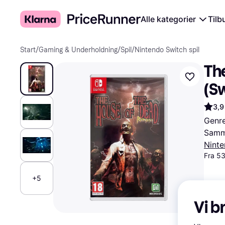
Alle kategorier
Tilb
Start
/
Gaming & Underholdning
/
Spil
/
Nintendo Switch spil
Th
(S
3,9
Genre
Samme
Ninte
Fra 53
+5
Vi b