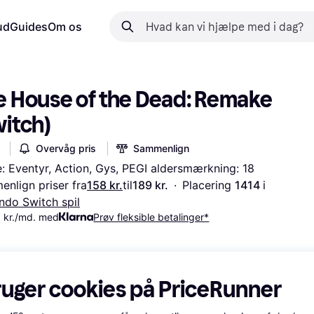
ud
Guides
Om os
e House of the Dead: Remake 
witch)
Overvåg pris
Sammenlign
: Eventyr, Action, Gys, PEGI aldersmærkning: 18
nlign priser fra
158 kr.
til
189 kr.
·
Placering 
1414 
i 
ndo Switch spil
 kr./md. med
Prøv fleksible betalinger*
ruger cookies på PriceRunner