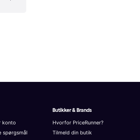
Butikker & Brands
r konto
Hvorfor PriceRunner?
de spørgsmål
Tilmeld din butik