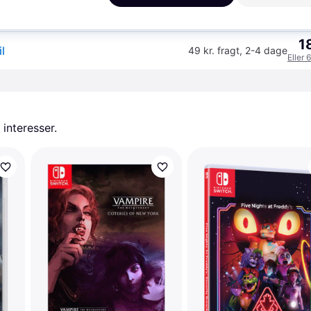
K
1
l
49 kr. fragt
,
2-4 dage
Eller 
 interesser.