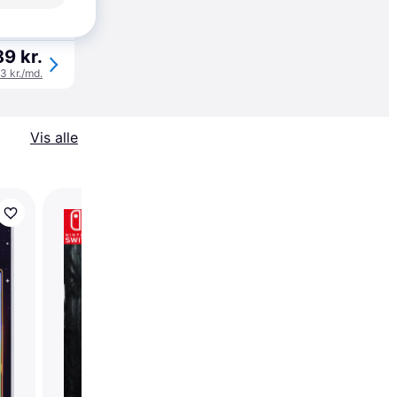
øbsgaranti
89 kr.
63 kr./md.
Vis alle
Evil Nun: The Broken
- Unholy Edition (Swi