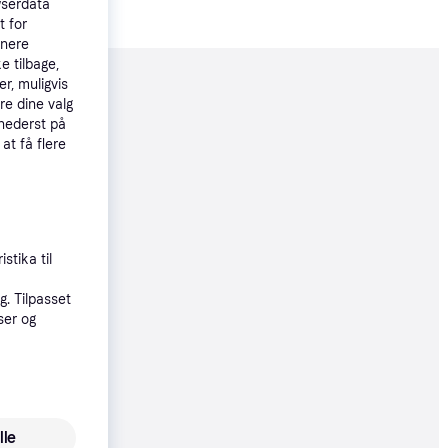
wserdata
t for
tnere
e tilbage,
r, muligvis
moveret
re dine valg
 nederst på
 at få flere
58 kr.
 53 kr./md.
øbsgaranti
stika til
58 kr.
53 kr./md.
. Tilpasset
ser og
øbsgaranti
58 kr.
53 kr./md.
lle