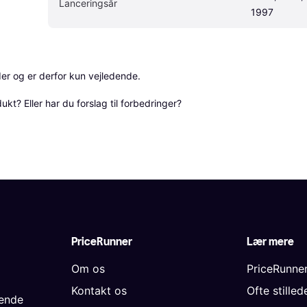
Lanceringsår
1997
r og er derfor kun vejledende. 

? Eller har du forslag til forbedringer? 
PriceRunner
Lær mere
Om os
PriceRunne
Kontakt os
Ofte stille
gende