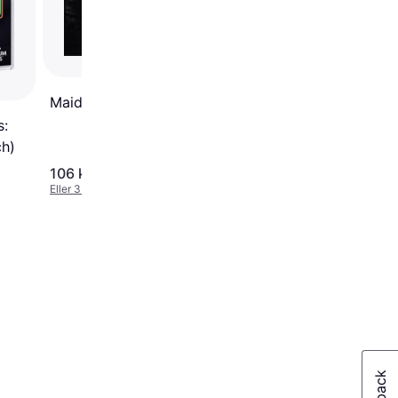
Maid Of Sker (Switch)
s:
ch)
106 kr.
213 kr.
Eller 3 betalinger af 35 kr.
Eller 3 betalinger af 71 kr.