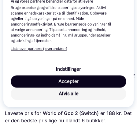
50+
100+
Vi og vores partnere behandler data for at levere
Bruge præcise geografiske placeringsoplysninger. Aktivt
scanne enhedskarakteristika til identifikation. Opbevare
og/eller tilgå oplysninger på en enhed. Måle
annonceringseffektivitet. Bruge begrænsede oplysninger til
at vælge annoncering. Tilpasset annoncering og indhold,
annoncerings- og indholdsmåling, målgruppeundersøgelser
og udvikling af tjenester.
Liste over partnere (leverandører)
Indstillinger
Princess Peach:
4.2
The Legend of
4.6
Mario & Luigi:
Showtime!
Zelda: Echoes of
Brothership (S
Accepter
(Switch)
Wisdom (Switch)
279 kr.
389 kr.
349 kr.
Afvis alle
Læs om produktet
Laveste pris for 
World of Goo 2 (Switch)
 er 
188 kr.
 Det 
er den bedste pris lige nu blandt 
6
 butikker.