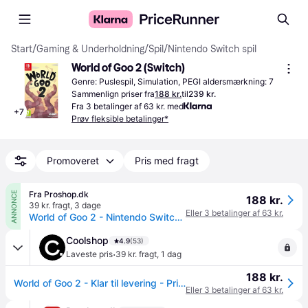
Start
/
Gaming & Underholdning
/
Spil
/
Nintendo Switch spil
World of Goo 2 (Switch)
Genre: Puslespil, Simulation, PEGI aldersmærkning: 7
Sammenlign priser fra
188 kr.
til
239 kr.
Fra 3 betalinger af 63 kr. med
+
7
Prøv fleksible betalinger*
Promoveret
Pris med fragt
Fra Proshop.dk
ANNONCE
188 kr.
39 kr. fragt
,
3 dage
Eller 3 betalinger af 63 kr.
World of Goo 2 - Nintendo Switch - Puslespil
Coolshop
4.9
(53)
·
Laveste pris
39 kr. fragt
,
1 dag
188 kr.
World of Goo 2 - Klar til levering - Prismatch
Eller 3 betalinger af 63 kr.