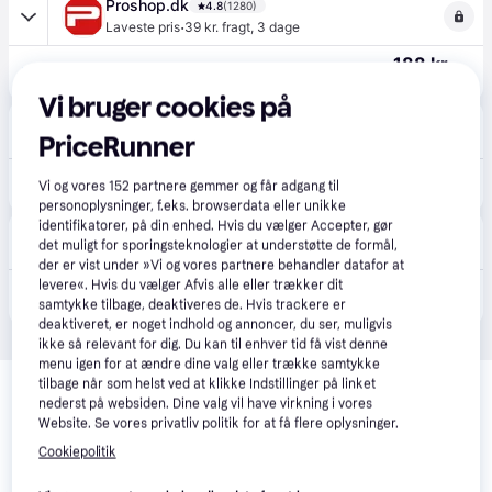
Proshop.dk
4.8
(1280)
·
Laveste pris
39 kr. fragt
,
3 dage
188 kr.
World of Goo 2 - Nintendo Switch - Puslespil
Eller 3 betalinger af 63 kr.
Vi bruger cookies på
Elgiganten
4.3
(42)
PriceRunner
49 kr. fragt
,
1-2 dage
219 kr.
World of Goo 2 (Switch)
Vi og vores
152
partnere gemmer og får adgang til
personoplysninger, f.eks. browserdata eller unikke
identifikatorer, på din enhed. Hvis du vælger Accepter, gør
avXperten
4.8
(428)
det muligt for sporingsteknologier at understøtte de formål,
49 kr. fragt
,
2-4 dage
der er vist under »Vi og vores partnere behandler datafor at
239 kr.
levere«. Hvis du vælger Afvis alle eller trækker dit
World of Goo 2 Nintendo Switch Spil
samtykke tilbage, deaktiveres de. Hvis trackere er
Eller 3 betalinger af 80 kr.
deaktiveret, er noget indhold og annoncer, du ser, muligvis
ikke så relevant for dig. Du kan til enhver tid få vist denne
menu igen for at ændre dine valg eller trække samtykke
Relaterede produkter
tilbage når som helst ved at klikke Indstillinger på linket
nederst på websiden. Dine valg vil have virkning i vores
Se vores forslag til andre produkter, der matcher dine 
Website. Se vores privatliv politik for at få flere oplysninger.
interesser.
Vis alle
Cookiepolitik