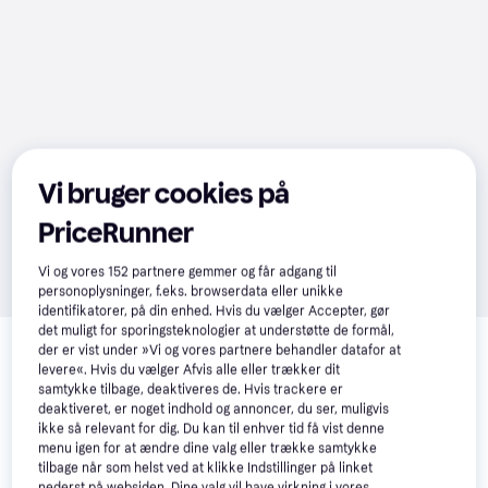
Vi bruger cookies på
PriceRunner
Vi og vores
152
partnere gemmer og får adgang til
personoplysninger, f.eks. browserdata eller unikke
identifikatorer, på din enhed. Hvis du vælger Accepter, gør
Relaterede produkter
det muligt for sporingsteknologier at understøtte de formål,
der er vist under »Vi og vores partnere behandler datafor at
Se vores forslag til andre produkter, der matcher dine 
levere«. Hvis du vælger Afvis alle eller trækker dit
interesser.
Vis alle
samtykke tilbage, deaktiveres de. Hvis trackere er
deaktiveret, er noget indhold og annoncer, du ser, muligvis
ikke så relevant for dig. Du kan til enhver tid få vist denne
-6.009 kr.
menu igen for at ændre dine valg eller trække samtykke
tilbage når som helst ved at klikke Indstillinger på linket
nederst på websiden. Dine valg vil have virkning i vores