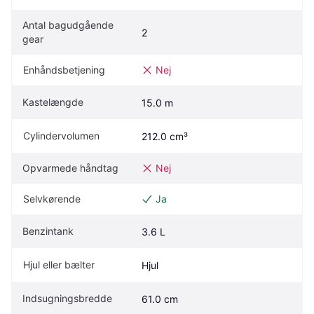
Antal bagudgående 
2
gear
Enhåndsbetjening
Nej
Kastelængde
15.0 m
Cylindervolumen
212.0 cm³
Opvarmede håndtag
Nej
Selvkørende
Ja
Benzintank
3.6 L
Hjul eller bælter
Hjul
Indsugningsbredde
61.0 cm