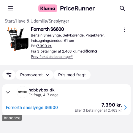
Start
/
Have & Udemiljø
/
Sneslynger
Fornorth S6600
Benzin Sneslynge, Selvkørende, Projektører, 
Indsugningsbredde: 61 cm
Pris
7.390 kr.
Fra 3 betalinger af 2.463 kr. med
Prøv fleksible betalinger*
Promoveret
Pris med fragt
hobbybox.dk
Fri fragt
,
4-7 dage
7.390 kr.
Fornorth sneslynge S6600
Eller 3 betalinger af 2.463 kr.
Annonce