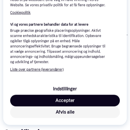
Website. Se vores privatliv politik for at få flere oplysninger.
Cookiepolitik
Vi og vores partnere behandler data for at levere
Bruge præcise geografiske placeringsoplysninger. Aktivt
AL-KO SnowLi
scanne enhedskarakteristika til identifikation. Opbevare
E II
Fornorth S5500
Cub Cadet XS3 71
og/eller tilgå oplysninger på en enhed. Måle
SWE
annonceringseffektivitet. Bruge begrænsede oplysninger til
7.490 kr.
at vælge annoncering. Tilpasset annoncering og indhold,
Eller 3 betalinger af
annoncerings- og indholdsmåling, målgruppeundersøgelser
20.509 kr.
8.234 kr.
2.497 kr.
og udvikling af tjenester.
Liste over partnere (leverandører)
Læs om produktet
Laveste pris for 
Fornorth S6600
 er 
7.390 kr.
 Det er 
Indstillinger
den bedste pris lige nu blandt 
2
 butikker.
Sammenlign:
Accepter
Fornorth Sneslynger
Afvis alle