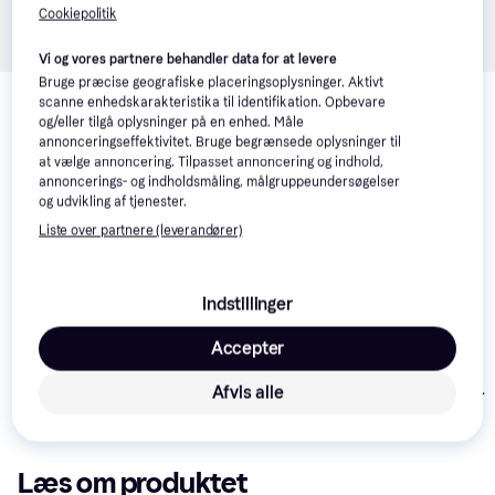
Cookiepolitik
Vi og vores partnere behandler data for at levere
Relaterede produkter
Bruge præcise geografiske placeringsoplysninger. Aktivt
scanne enhedskarakteristika til identifikation. Opbevare
Se vores forslag til andre produkter, der matcher dine 
og/eller tilgå oplysninger på en enhed. Måle
annonceringseffektivitet. Bruge begrænsede oplysninger til
interesser.
Vis alle
at vælge annoncering. Tilpasset annoncering og indhold,
annoncerings- og indholdsmåling, målgruppeundersøgelser
og udvikling af tjenester.
Liste over partnere (leverandører)
Indstillinger
Accepter
Husqvarna Z448 Med
Husqvarna Z454X
Husqvarna
klippeaggregat
Med klippeaggregat
Z560X Med
Afvis alle
klippeaggrega
62.875 kr.
89.999 kr.
107.900 kr.
Læs om produktet