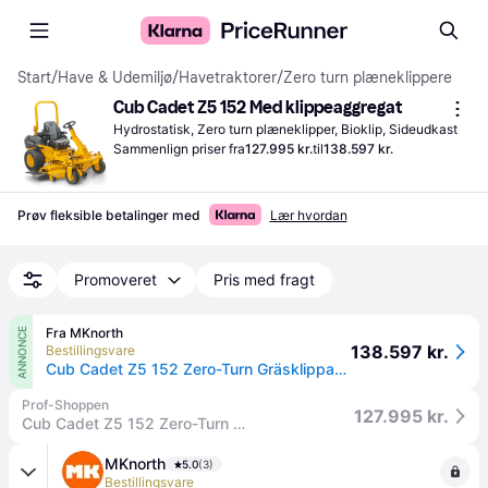
Start
/
Have & Udemiljø
/
Havetraktorer
/
Zero turn plæneklippere
Cub Cadet Z5 152 Med klippeaggregat
Hydrostatisk, Zero turn plæneklipper, Bioklip, Sideudkast
Sammenlign priser fra
127.995 kr.
til
138.597 kr.
Prøv fleksible betalinger med
Lær hvordan
Promoveret
Pris med fragt
Fra MKnorth
ANNONCE
138.597 kr.
Bestillingsvare
Cub Cadet Z5 152 Zero-Turn Gräsklippare.
Prof-Shoppen
127.995 kr.
Cub Cadet Z5 152 Zero-Turn Pro inkl. fri levering, montering og klargøring.
MKnorth
5.0
(3)
Bestillingsvare