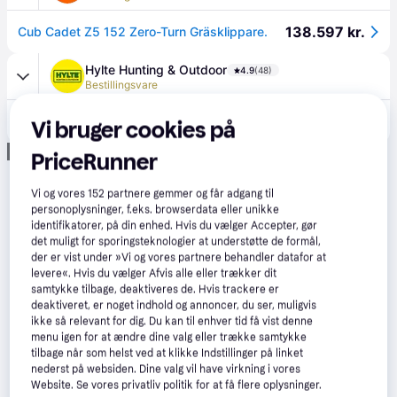
138.597 kr.
Cub Cadet Z5 152 Zero-Turn Gräsklippare.
Hylte Hunting & Outdoor
4.9
(48)
Bestillingsvare
138.597 kr.
Cub Cadet Z5 152 Zero-Turn Gräsklippare.
Vi bruger cookies på
Annonce
PriceRunner
Vi og vores
152
partnere gemmer og får adgang til
personoplysninger, f.eks. browserdata eller unikke
identifikatorer, på din enhed. Hvis du vælger Accepter, gør
det muligt for sporingsteknologier at understøtte de formål,
der er vist under »Vi og vores partnere behandler datafor at
levere«. Hvis du vælger Afvis alle eller trækker dit
samtykke tilbage, deaktiveres de. Hvis trackere er
deaktiveret, er noget indhold og annoncer, du ser, muligvis
ikke så relevant for dig. Du kan til enhver tid få vist denne
menu igen for at ændre dine valg eller trække samtykke
tilbage når som helst ved at klikke Indstillinger på linket
nederst på websiden. Dine valg vil have virkning i vores
Website. Se vores privatliv politik for at få flere oplysninger.