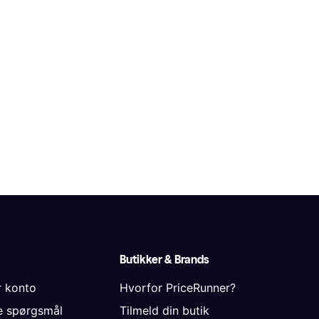
Butikker & Brands
r konto
Hvorfor PriceRunner?
de spørgsmål
Tilmeld din butik