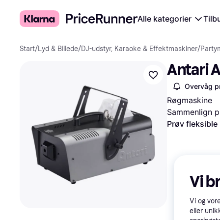
Alle kategorier
Tilb
Start
/
Lyd & Billede
/
DJ-udstyr, Karaoke & Effektmaskiner
/
Party
Antari 
Overvåg pr
Røgmaskine
Sammenlign pr
Prøv fleksible
Vi b
Vi og vor
eller unik