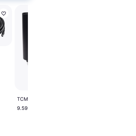
Antari CH-1
TCM FX CO2 Jet
9.599 kr.
46.179 kr.