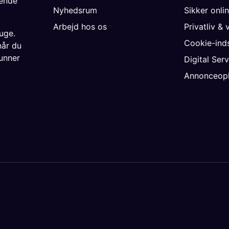
gende
Nyhedsrum
Sikker onli
Arbejd hos os
Privatliv & 
uge.
Cookie-inds
når du
unner
Digital Ser
Annonceopl