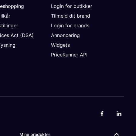
neshopping
Login for butikker
vilkår
Tilmeld dit brand
tillinger
Login for brands
vices Act (DSA)
Annoncering
ysning
Widgets
PriceRunner API
Mine produkter