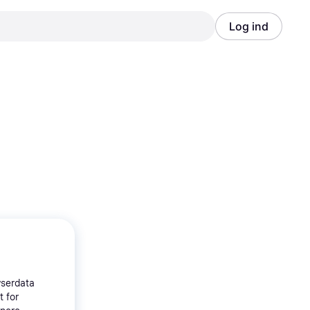
Log ind
Annonce
Annonce
wserdata
t for