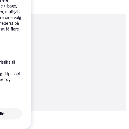
tnere
e tilbage,
r, muligvis
re dine valg
 nederst på
moveret
 at få flere
ugt produkt
stika til
. Tilpasset
9 kr.
ser og
 alle priser
lle
Vis alle