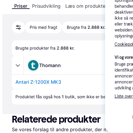
sporingst
Priser
Prisudvikling
Læs om produktet
Specifika
behandler
deaktiver
ikke så r
eller træ
Pris med fragt
Brugte fra
2.888 kr.
websiden. 
oplysninge
Cookiepoli
Brugte produkter fra 
2.888 kr.
Vi og vor
Bruge præ
Thomann
identifik
annonceri
Antari Z-1200X MK3
annonceri
udvikling 
Annonce
Liste over
Produktet fås også hos 
1
butik
, som ikke er betalende kunde
Relaterede produkter
Se vores forslag til andre produkter, der matcher dine