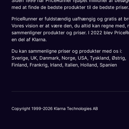
Siden 1999 har PriceRunner hjulpet millioner af besø
med at finde de bedste produkter til de bedste priser.
PriceRunner er fuldstændig uafhængig og gratis at br
Vores vision er at være den, du altid kan regne med, 
sammenligner produkter og priser. I 2022 blev PriceR
en del af Klarna.
Du kan sammenligne priser og produkter med os i:
Sverige
,
UK
,
Danmark
,
Norge
,
USA
,
Tyskland
,
Østrig
,
Finland
,
Frankrig
,
Irland
,
Italien
,
Holland
,
Spanien
Copyright 1999-2026 Klarna Technologies AB