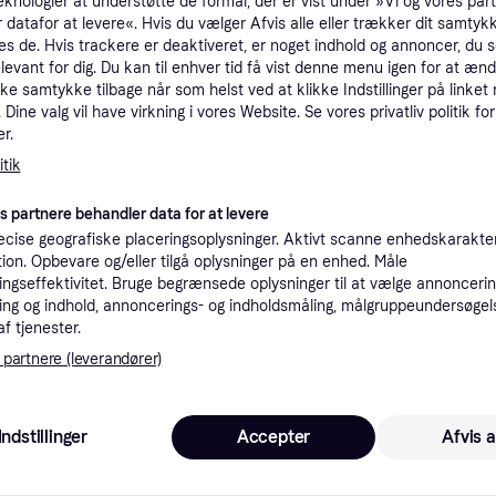
eknologier at understøtte de formål, der er vist under »Vi og vores par
tioner
 datafor at levere«. Hvis du vælger Afvis alle eller trækker dit samtykk
es de. Hvis trackere er deaktiveret, er noget indhold og annoncer, du se
elevant for dig. Du kan til enhver tid få vist denne menu igen for at ænd
kke samtykke tilbage når som helst ved at klikke Indstillinger på linket
Pro
Dine valg vil have virkning i vores Website. Se vores privatliv politik for
r.
tik
Vis 1 br
es partnere behandler data for at levere
cise geografiske placeringsoplysninger. Aktivt scanne enhedskarakteri
ation. Opbevare og/eller tilgå oplysninger på en enhed. Måle
ngseffektivitet. Bruge begrænsede oplysninger til at vælge annoncering
3.49
Fri fragt
,
2-3 dage
ng og indhold, annoncerings- og indholdsmåling, målgruppeundersøgel
af tjenester.
 partnere (leverandører)
 i denne kategori.
Vis
Indstillinger
Accepter
Afvis a
 interesser.