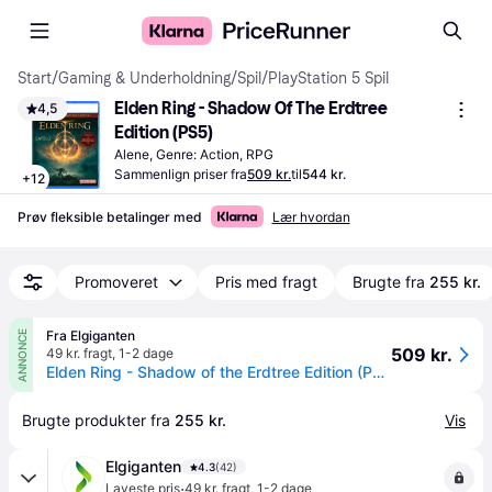
Start
/
Gaming & Underholdning
/
Spil
/
PlayStation 5 Spil
Elden Ring - Shadow Of The Erdtree 
4,5
Edition (PS5)
Alene, Genre: Action, RPG
Sammenlign priser fra
509 kr.
til
544 kr.
+
12
Prøv fleksible betalinger med
Lær hvordan
Promoveret
Pris med fragt
Brugte fra
255 kr.
Fra Elgiganten
ANNONCE
509 kr.
49 kr. fragt
,
1-2 dage
Elden Ring - Shadow of the Erdtree Edition (PS5)
Brugte produkter fra 
255 kr.
Vis
Elgiganten
4.3
(42)
·
Laveste pris
49 kr. fragt
,
1-2 dage