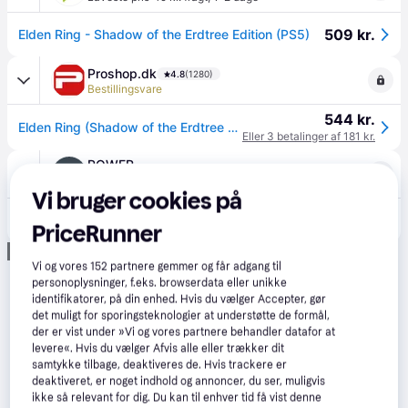
509 kr.
Elden Ring - Shadow of the Erdtree Edition (PS5)
Proshop.dk
4.8
(1280)
Bestillingsvare
544 kr.
Elden Ring (Shadow of the Erdtree Edition) - Sony PlayStation 5 - RPG
Eller 3 betalinger af 181 kr.
POWER
·
Laveste pris
Afhent i butik
Vi bruger cookies på
509 kr.
Elden Ring: Shadow Of The Erdtree Edition (PS5).
PriceRunner
Annonce
Vi og vores
152
partnere gemmer og får adgang til
personoplysninger, f.eks. browserdata eller unikke
identifikatorer, på din enhed. Hvis du vælger Accepter, gør
det muligt for sporingsteknologier at understøtte de formål,
der er vist under »Vi og vores partnere behandler datafor at
levere«. Hvis du vælger Afvis alle eller trækker dit
samtykke tilbage, deaktiveres de. Hvis trackere er
deaktiveret, er noget indhold og annoncer, du ser, muligvis
ikke så relevant for dig. Du kan til enhver tid få vist denne