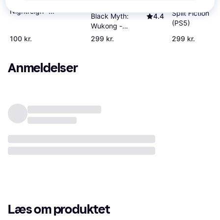
Elden Ring
4.2
Nightreign -
Split Fiction
Black Myth:
4.4
Seekers Edition
(PS5)
Wukong -
(PS5)
Deluxe Edition
100 kr.
299 kr.
299 kr.
(PS5)
Anmeldelser
Læs om produktet