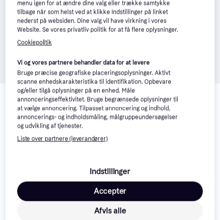
menu igen for at ændre dine valg eller trække samtykke
tilbage når som helst ved at klikke Indstillinger på linket
nederst på websiden. Dine valg vil have virkning i vores
Website. Se vores privatliv politik for at få flere oplysninger.
Cookiepolitik
Vi og vores partnere behandler data for at levere
Bruge præcise geografiske placeringsoplysninger. Aktivt
scanne enhedskarakteristika til identifikation. Opbevare
Relaterede produkter
og/eller tilgå oplysninger på en enhed. Måle
annonceringseffektivitet. Bruge begrænsede oplysninger til
Se vores forslag til andre produkter, der matcher dine 
at vælge annoncering. Tilpasset annoncering og indhold,
interesser.
Vis alle
annoncerings- og indholdsmåling, målgruppeundersøgelser
og udvikling af tjenester.
Liste over partnere (leverandører)
50+
Indstillinger
Accepter
Afvis alle