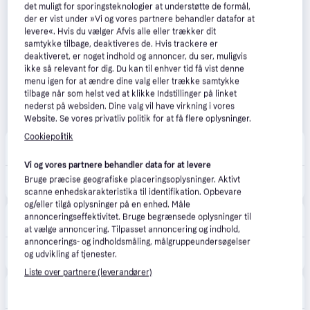
det muligt for sporingsteknologier at understøtte de formål,
der er vist under »Vi og vores partnere behandler datafor at
levere«. Hvis du vælger Afvis alle eller trækker dit
samtykke tilbage, deaktiveres de. Hvis trackere er
deaktiveret, er noget indhold og annoncer, du ser, muligvis
ikke så relevant for dig. Du kan til enhver tid få vist denne
menu igen for at ændre dine valg eller trække samtykke
tilbage når som helst ved at klikke Indstillinger på linket
nederst på websiden. Dine valg vil have virkning i vores
Website. Se vores privatliv politik for at få flere oplysninger.
Cookiepolitik
avXperten
4.8
(428)
49 kr. fragt
,
2-4 dage
Vi og vores partnere behandler data for at levere
339 kr.
Bruge præcise geografiske placeringsoplysninger. Aktivt
EA Sports F1 25 PlayStation 5 Spil
Eller 3 betalinger af 113 kr.
scanne enhedskarakteristika til identifikation. Opbevare
og/eller tilgå oplysninger på en enhed. Måle
CS MEGASTORE
4.5
(1861)
annonceringseffektivitet. Bruge begrænsede oplysninger til
39 kr. fragt
,
4-5 dage
at vælge annoncering. Tilpasset annoncering og indhold,
annoncerings- og indholdsmåling, målgruppeundersøgelser
559 kr.
(ComputerSalg) F1 2025 EA Sports, PS5
og udvikling af tjenester.
Eller 3 betalinger af 186 kr.
Liste over partnere (leverandører)
Merlin
4.7
(161)
Fri fragt
,
1-2 dage