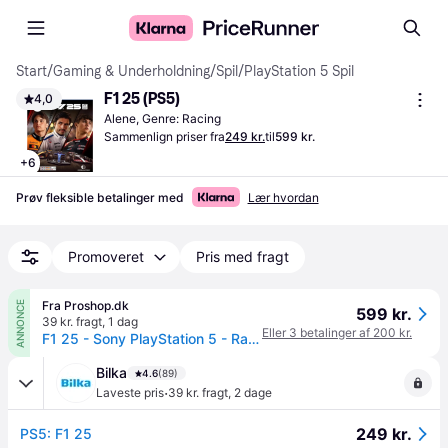
Start
/
Gaming & Underholdning
/
Spil
/
PlayStation 5 Spil
F1 25 (PS5)
4,0
Alene, Genre: Racing
Sammenlign priser fra
249 kr.
til
599 kr.
+
6
Prøv fleksible betalinger med
Lær hvordan
Promoveret
Pris med fragt
Fra Proshop.dk
ANNONCE
599 kr.
39 kr. fragt
,
1 dag
Eller 3 betalinger af 200 kr.
F1 25 - Sony PlayStation 5 - Racing
Bilka
4.6
(89)
·
Laveste pris
39 kr. fragt
,
2 dage
249 kr.
PS5: F1 25