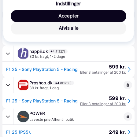
Indstillinger
599 kr.
F1 25 - Sony PlayStation 5 - Racing
Eller 3 betalinger af 200 kr.
Accepter
Punkt1
48 kr. fragt
,
1-2 dage
Afvis alle
579 kr.
F1 25 (PS5).
happii.dk
4.7
(127)
33 kr. fragt
,
1-2 dage
599 kr.
F1 25 - Sony PlayStation 5 - Racing
Eller 3 betalinger af 200 kr.
Proshop.dk
4.8
(1280)
39 kr. fragt
,
1 dag
599 kr.
F1 25 - Sony PlayStation 5 - Racing
Eller 3 betalinger af 200 kr.
POWER
·
Laveste pris
Afhent i butik
249 kr.
F1 25 (PS5).