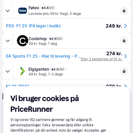
Føtex
4.8
(31)
·
Laveste pris
39 kr. fragt
,
3 dage
249 kr.
PS5: F1 25 (På lager i butik)
Coolshop
4.9
(53)
39 kr. fragt
,
1 dag
274 kr.
EA Sports F1 25 - Klar til levering - Prismatch
Eller 3 betalinger af 91 kr.
Elgiganten
4.3
(42)
49 kr. fragt
,
1-2 dage
279 kr.
F1 25 (PS5)
Annonce
Vi bruger cookies på
PriceRunner
Vi og vores
152
partnere gemmer og får adgang til
personoplysninger, f.eks. browserdata eller unikke
identifikatorer, på din enhed. Hvis du vælger Accepter, gør