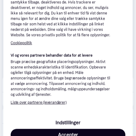
samtykke tilbage, deaktiveres de. Hvis trackere er
deaktiveret, er noget indhold og annoncer, du ser, muligvis
ikke så relevant for dig. Du kan til enhver tid få vist denne
menu igen for at ændre dine valg eller trække samtykke
tilbage når som helst ved at klikke Indstillinger på linket
nederst på websiden. Dine valg vil have virkning i vores
Website. Se vores privatliv politik for at få flere oplysninger.
Cookiepolitik
Vi og vores partnere behandler data for at levere
Bruge præcise geografiske placeringsoplysninger. Aktivt
scanne enhedskarakteristika til identifikation. Opbevare
og/eller tilgå oplysninger på en enhed. Måle
annonceringseffektivitet. Bruge begrænsede oplysninger til
Coolshop
4.9
(54)
at vælge annoncering. Tilpasset annoncering og indhold,
Fri fragt
,
1 dag
annoncerings- og indholdsmåling, målgruppeundersøgelser
og udvikling af tjenester.
711 kr.
DJI - Mic 3 Sender – Trådløs Mikrofon med Indbygget Optagelse - Fri fragt og klar til levering - Prismatch
Liste over partnere (leverandører)
Eller 3 betalinger af 237 kr.
happii.dk
4.7
(127)
33 kr. fragt
,
1-2 dage
Indstillinger
699 kr.
DJI Mic 3 Transmitter
Eller 3 betalinger af 233 kr.
Accepter