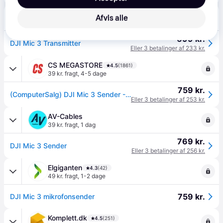
Proshop.dk
4.8
(1286)
Afvis alle
39 kr. fragt
,
1 dag
699 kr.
DJI Mic 3 Transmitter
Eller 3 betalinger af 233 kr.
CS MEGASTORE
4.5
(1861)
39 kr. fragt
,
4-5 dage
759 kr.
(ComputerSalg) DJI Mic 3 Sender - Mikrofon
Eller 3 betalinger af 253 kr.
AV-Cables
39 kr. fragt
,
1 dag
769 kr.
DJI Mic 3 Sender
Eller 3 betalinger af 256 kr.
Elgiganten
4.3
(42)
49 kr. fragt
,
1-2 dage
759 kr.
DJI Mic 3 mikrofonsender
Komplett.dk
4.5
(251)