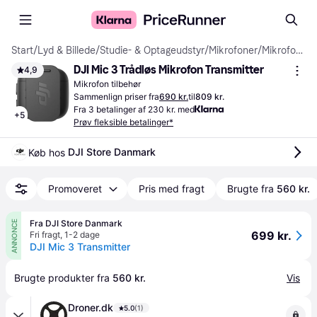
Start
/
Lyd & Billede
/
Studie- & Optageudstyr
/
Mikrofoner
/
Mikrofon tilbehør
DJI Mic 3 Trådløs Mikrofon Transmitter
4,9
Mikrofon tilbehør
Sammenlign priser fra
690 kr.
til
809 kr.
Fra 3 betalinger af 230 kr. med
+
5
Prøv fleksible betalinger*
DJI Store Danmark
Køb hos 
Promoveret
Pris med fragt
Brugte fra
560 kr.
Fra DJI Store Danmark
ANNONCE
699 kr.
Fri fragt
,
1-2 dage
DJI Mic 3 Transmitter
Brugte produkter fra 
560 kr.
Vis
Droner.dk
5.0
(1)