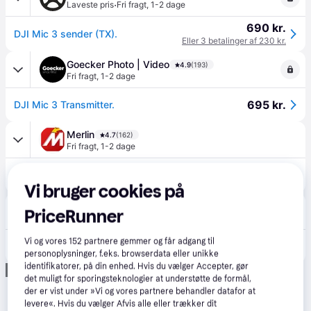
·
Laveste pris
Fri fragt
,
1-2 dage
690 kr.
DJI Mic 3 sender (TX).
Eller 3 betalinger af 230 kr.
Goecker Photo | Video
4.9
(193)
Fri fragt
,
1-2 dage
695 kr.
DJI Mic 3 Transmitter.
Merlin
4.7
(162)
Fri fragt
,
1-2 dage
699 kr.
DJI Mic 3 Transmitter
Eller 3 betalinger af 233 kr.
Vi bruger cookies på
DJI Store Danmark
4.2
(33)
PriceRunner
Fri fragt
,
1-2 dage
Vi og vores
152
partnere gemmer og får adgang til
699 kr.
DJI Mic 3 Transmitter
personoplysninger, f.eks. browserdata eller unikke
identifikatorer, på din enhed. Hvis du vælger Accepter, gør
Annonce
det muligt for sporingsteknologier at understøtte de formål,
der er vist under »Vi og vores partnere behandler datafor at
levere«. Hvis du vælger Afvis alle eller trækker dit