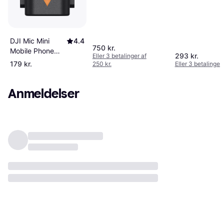
DJI Mic Mini
4.4
750 kr.
Mobile Phone
293 kr.
Eller 3 betalinger af
Adapter
179 kr.
250 kr.
Eller 3 betalinger 
Lightning
Anmeldelser