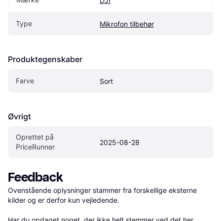
DJI
Type
Mikrofon tilbehør
Produktegenskaber
Farve
Sort
Øvrigt
Oprettet på 
2025-08-28
PriceRunner
Feedback
Ovenstående oplysninger stammer fra forskellige eksterne 
kilder og er derfor kun vejledende. 

Har du opdaget noget, der ikke helt stemmer ved det her 