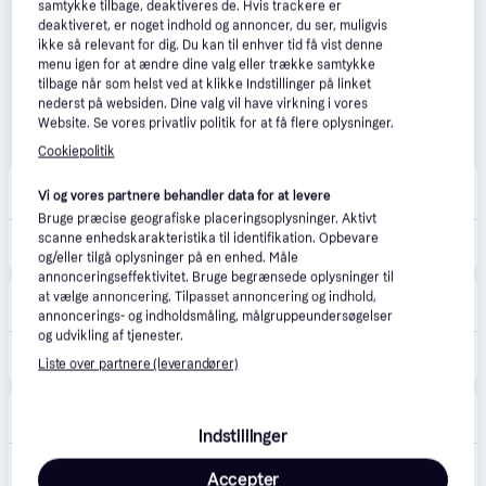
samtykke tilbage, deaktiveres de. Hvis trackere er
deaktiveret, er noget indhold og annoncer, du ser, muligvis
ikke så relevant for dig. Du kan til enhver tid få vist denne
menu igen for at ændre dine valg eller trække samtykke
tilbage når som helst ved at klikke Indstillinger på linket
nederst på websiden. Dine valg vil have virkning i vores
Website. Se vores privatliv politik for at få flere oplysninger.
Cookiepolitik
avXperten
4.8
(428)
Vi og vores partnere behandler data for at levere
59 kr. fragt
,
4-6 dage
Bruge præcise geografiske placeringsoplysninger. Aktivt
1.505 kr.
scanne enhedskarakteristika til identifikation. Opbevare
Brother TN248VAL Multipack Blækpatron (1000 sider) Sort/Cyan/Magenta/Gul
Eller 3 betalinger af 502 kr.
og/eller tilgå oplysninger på en enhed. Måle
annonceringseffektivitet. Bruge begrænsede oplysninger til
CompuMail
4.7
(1210)
at vælge annoncering. Tilpasset annoncering og indhold,
Fri fragt
,
1-2 dage
annoncerings- og indholdsmåling, målgruppeundersøgelser
og udvikling af tjenester.
1.649 kr.
Brother TN248VAL Multipack Sort Gul Cyan Magenta 1000 sider Toner --> På lager, levering hos dig 10-08-2026
Liste over partnere (leverandører)
Eller 3 betalinger af 550 kr.
happii.dk
4.7
(127)
33 kr. fragt
,
1-2 dage
Indstillinger
1.618 kr.
Brother TN-248VAL toner cartridge
Accepter
Eller 3 betalinger af 539 kr.