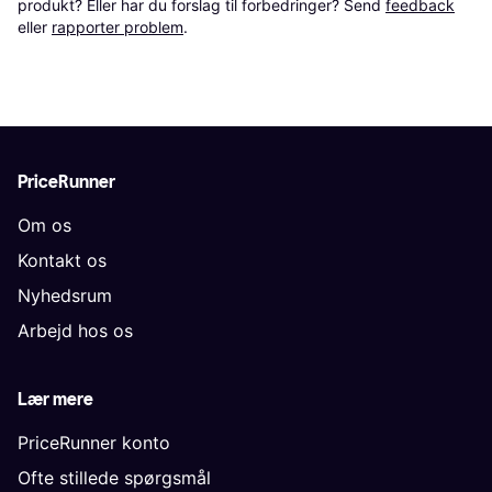
produkt? Eller har du forslag til forbedringer? Send 
feedback
eller 
rapporter problem
.
PriceRunner
Om os
Kontakt os
Nyhedsrum
Arbejd hos os
Lær mere
PriceRunner konto
Ofte stillede spørgsmål