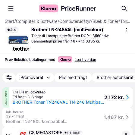
Start
/
Computer & Software
/
Computerudstyr
/
Blæk & Toner
/
Toner
Brother TN-248VAL (multi-colour)
4,4
Toner til Laserprinter: Brother DCP-L3560cdw
Sammenlign priser fra
1.467 kr.
til
3.135 kr.
Prøv fleksible betalinger med
Lær hvordan
Promoveret
Pris med fragt
Brother autoriseret
Fra FlashFotoVideo
ANNONCE
2.172 kr.
Fri fragt
,
3-6 dage
BROTHER Toner TN248VAL TN-248 Multipack
ink-house
39 kr. fragt
1.467 kr.
Brother TN248XL kompatibel multipack BK,C,M,Y
CS MEGASTORE
4.5
(1861)