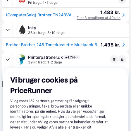
Fri fragt
,
4-5 dage
1.483 kr.
(ComputerSalg) Brother TN248VAL Multipack - 4 pakker - sort, gul, cyan, magenta - original - boks - tonerpatron - for Brother DCP-L3515, L3520, L3555, L3560, HL-L32
Eller 3 betalinger af 494 kr.
Inky
38 kr. fragt
,
3-10 dage
1.495 kr.
Brother Brother 248 Tonerkassette Multipack BK/C/M/Y TN248VAL
Printerpatroner.dk
4.7
(44)
39 kr. fragt
,
1-2 dage
1.519 kr.
Brother TN-248 Lasertoner Værdipakke (4-Pak CMYK), Standard Kapacitet, Original - TN-248VAL
Vi bruger cookies på
Annonce
PriceRunner
Vi og vores
152
partnere gemmer og får adgang til
personoplysninger, f.eks. browserdata eller unikke
identifikatorer, på din enhed. Hvis du vælger Accepter, gør
det muligt for sporingsteknologier at understøtte de formål,
der er vist under »Vi og vores partnere behandler datafor at
levere«. Hvis du vælger Afvis alle eller trækker dit