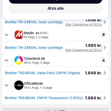
Proshop.dk
4.8
(1280)
Afvis alle
Fri fragt
,
1 dag
1.656 kr.
Brother TN-248VAL toner cartridge
Eller 3 betalinger af 552 kr.
Merlin
4.7
(161)
Fri fragt
,
1-2 dage
1.665 kr.
Brother TN-248VAL toner cartridge
Eller 3 betalinger af 555 kr.
Tonerland.dk
49 kr. fragt
,
3 dage
1.649 kr.
Brother TN248VAL Value Pack CMYK Original
OfficeWorld
74 kr. fragt
,
1-2 dage
1.684 kr.
Brother TN248VAL CMYK Tonerpatron (1.000s).