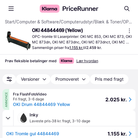
Start
/
Computer & Software
/
Computerudstyr
/
Blæk & Toner
/
OPC-tromler
OKI 44844469 (Yellow)
OPC-tromle til Laserprinter: OKI MC 853, OKI MC 873, OKI 
MC 873dn, OKI MC 873dnc, OKI MC 873dnct, OKI MC 
873dnv
Sammenlign priser fra
1.155 kr.
til
2.459 kr.
Prøv fleksible betalinger med
Lær hvordan
Versioner
Promoveret
Pris med fragt
Fra FlashFotoVideo
ANNONCE
2.025 kr.
Fri fragt
,
3-6 dage
OKI Drum 44844469 Yellow
Inky
·
Laveste pris
38 kr. fragt
,
3-10 dage
1.155 kr.
OKI Tromle gul 44844469