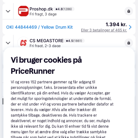
Proshop.dk
4.8
(1286)
Fri fragt
,
3 dage
1.394 kr.
OKI 44844469 / Yellow Drum Kit
Eller 3 betalinger af 465 kr.
CS MEGASTORE
4.5
(1861)
Fri fragt
,
2-3 dage
1.469 kr.
Vi bruger cookies på
(ComputerSalg) OKI - Gul - original - tromlekit - for OKI MC853, MC873, MC883
Eller 3 betalinger af 490 kr.
PriceRunner
CompuMail
4.7
(1211)
Fri fragt
,
1-2 dage
Vi og vores
152
partnere gemmer og får adgang til
1.470 kr.
personoplysninger, f.eks. browserdata eller unikke
OKI Gul 30000 sider Tromlekit 44844469 --> På lager, levering hos dig 07-08-2026
identifikatorer, på din enhed. Hvis du vælger Accepter, gør
Eller 3 betalinger af 490 kr.
det muligt for sporingsteknologier at understøtte de formål,
Annonce
der er vist under »Vi og vores partnere behandler datafor at
levere«. Hvis du vælger Afvis alle eller trækker dit
samtykke tilbage, deaktiveres de. Hvis trackere er
deaktiveret, er noget indhold og annoncer, du ser, muligvis
ikke så relevant for dig. Du kan til enhver tid få vist denne
menu igen for at ændre dine valg eller trække samtykke
tilbage når som helst ved at klikke Indstillinger på linket