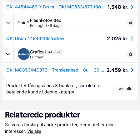
1.548 kr.
OKI 44844469 Y Drum - OKI MC853/873 (30.000s).
FlashFotoVideo
Fri fragt
,
3-6 dage
2.025 kr.
OKI Drum 44844469 Yellow
Grafical
4.8
(24)
Fri fragt
2.459 kr.
OKI MC853/MC873 - Tromleenhed - Gul - 30.000 sider.
Produktet fås også hos 
3
butikker
, som ikke er 
Vis alle
betalende kunde i denne kategori.
Relaterede produkter
Se vores forslag til andre produkter, der matcher dine 
interesser.
Vis alle