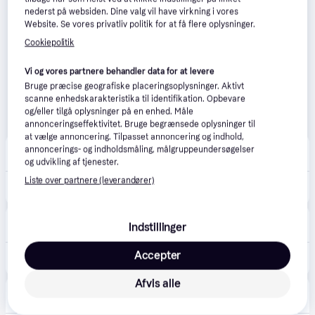
nederst på websiden. Dine valg vil have virkning i vores
Website. Se vores privatliv politik for at få flere oplysninger.
Cookiepolitik
Vi og vores partnere behandler data for at levere
Bruge præcise geografiske placeringsoplysninger. Aktivt
scanne enhedskarakteristika til identifikation. Opbevare
og/eller tilgå oplysninger på en enhed. Måle
annonceringseffektivitet. Bruge begrænsede oplysninger til
at vælge annoncering. Tilpasset annoncering og indhold,
Tonerland.dk
annoncerings- og indholdsmåling, målgruppeundersøgelser
49 kr. fragt
,
3 dage
og udvikling af tjenester.
Liste over partnere (leverandører)
1.534 kr.
OKI 44844469 Yellow Drum Unit Original
Printerpatroner.dk
4.7
(44)
Indstillinger
39 kr. fragt
,
1-2 dage
Accepter
1.555 kr.
Gul 44844469 Tromle - OKI
Afvis alle
OfficeWorld
74 kr. fragt
,
1-2 dage