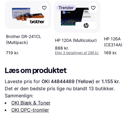
Trender
Brother DR-241CL
HP 126A
HP 120A (Multicolour)
(Multipack)
(CE314A)
888 kr.
719 kr.
169 kr.
Eller 3 betalinger af 296 kr.
Læs om produktet
Laveste pris for 
OKI 44844469 (Yellow)
 er 
1.155 kr.
Det er den bedste pris lige nu blandt 
13
 butikker.
Sammenlign:
OKI Blæk & Toner
OKI OPC-tromler