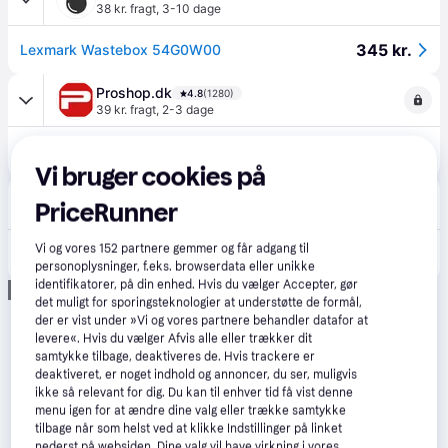
38 kr. fragt
,
3-10 dage
345 kr.
Lexmark Wastebox 54G0W00
Proshop.dk
4.8
(1280)
39 kr. fragt
,
2-3 dage
480 kr.
Lexmark 54G0W00
Eller 3 betalinger af 160 kr.
Vi bruger cookies på
CS MEGASTORE
4.5
(1861)
PriceRunner
39 kr. fragt
,
2-3 dage
572 kr.
Vi og vores
152
partnere gemmer og får adgang til
(ComputerSalg) Lexmark - Opsamler til overskydende toner - for Lexmark C9235, CS921, CS923, CX921, CX923, MX910, XC9225, XC9235, XC9245, XC9255, XC9265
Eller 3 betalinger af 191 kr.
personoplysninger, f.eks. browserdata eller unikke
identifikatorer, på din enhed. Hvis du vælger Accepter, gør
Annonce
det muligt for sporingsteknologier at understøtte de formål,
der er vist under »Vi og vores partnere behandler datafor at
levere«. Hvis du vælger Afvis alle eller trækker dit
samtykke tilbage, deaktiveres de. Hvis trackere er
deaktiveret, er noget indhold og annoncer, du ser, muligvis
ikke så relevant for dig. Du kan til enhver tid få vist denne
menu igen for at ændre dine valg eller trække samtykke
tilbage når som helst ved at klikke Indstillinger på linket
nederst på websiden. Dine valg vil have virkning i vores