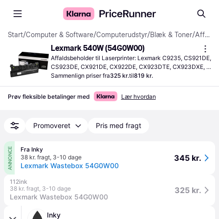
Start
/
Computer & Software
/
Computerudstyr
/
Blæk & Toner
/
Affaldsbeholder
Lexmark 540W (54G0W00)
Affaldsbeholder til Laserprinter: Lexmark C9235, CS921DE, 
CS923DE, CX921DE, CX922DE, CX923DTE, CX923DXE, 
CX924DTE, CX924DXE, MS911de, MX910de, MX910dte, 
Sammenlign priser fra
325 kr.
til
819 kr.
MX910dxe, MX911de, MX911dte, MX912de, MX912dxe, 
XC9225, XC9235, XC9235dte, XC9235dxe, XC9245, 
Prøv fleksible betalinger med
Lær hvordan
XC9255, XC9265, XM9145, XM9155, XM9165
Promoveret
Pris med fragt
Fra Inky
ANNONCE
345 kr.
38 kr. fragt
,
3-10 dage
Lexmark Wastebox 54G0W00
112ink
38 kr. fragt
,
3-10 dage
325 kr.
Lexmark Wastebox 54G0W00
Inky