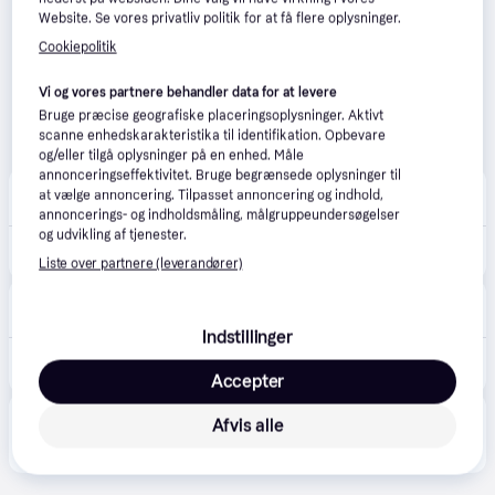
Website. Se vores privatliv politik for at få flere oplysninger.
Cookiepolitik
Vi og vores partnere behandler data for at levere
Bruge præcise geografiske placeringsoplysninger. Aktivt
scanne enhedskarakteristika til identifikation. Opbevare
og/eller tilgå oplysninger på en enhed. Måle
annonceringseffektivitet. Bruge begrænsede oplysninger til
Grafical
4.8
(24)
at vælge annoncering. Tilpasset annoncering og indhold,
Fri fragt
annoncerings- og indholdsmåling, målgruppeundersøgelser
og udvikling af tjenester.
819 kr.
Lexmark MS911/MX910 waste toner bottle 90K.
Liste over partnere (leverandører)
CompuMail
4.7
(1210)
Bestillingsvare
Indstillinger
518 kr.
Lexmark Opsamler til overskydende toner --> På fjernlager, levevering hos dig 20-08-2026
Eller 3 betalinger af 173 kr.
Accepter
Produktet fås også hos 
2
butikker
, som ikke er 
Afvis alle
Vis alle
betalende kunde i denne kategori.