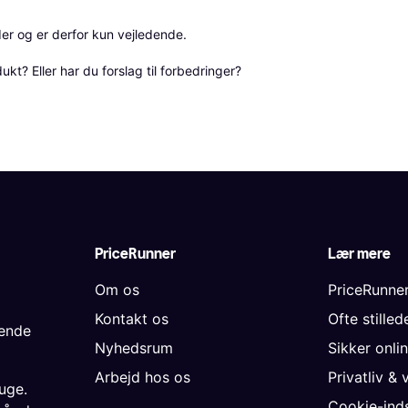
r og er derfor kun vejledende. 

? Eller har du forslag til forbedringer? 
PriceRunner
Lær mere
Om os
PriceRunne
Kontakt os
Ofte stille
gende
Nyhedsrum
Sikker onli
Arbejd hos os
Privatliv & 
uge.
Cookie-inds