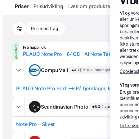
Vi b
Priser
Prisudvikling
Læs om produktet
Specifika
Vi og vor
eller unik
sporingst
Pris med fragt
behandler
deaktiver
ikke så r
ANNONCE
Fra happii.dk
eller træ
PLAUD Note Pro - 64GB - AI Note Taker - Silver
websiden. 
oplysninge
CompuMail
4.7
(1210 vurderinger)
Cookiepoli
Vi og vor
Bruge præ
identifik
annonceri
Scandinavian Photo
5.0
(2 vurderinger)
annonceri
udvikling 
Note Pro – Silver
Liste over