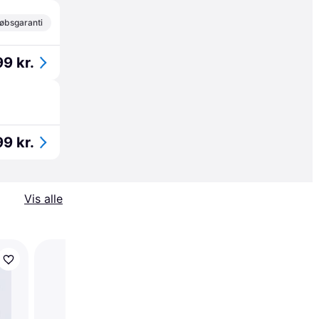
øbsgaranti
99 kr.
99 kr.
Vis alle
Plaud Plauds Pin AI 3-
Plaud-diktafon Sølv