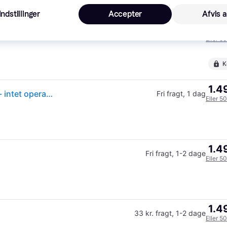
K
Indstillinger
Accepter
Afvis a
1.4
Fri fragt
,
1 dag
Eller 5
K
1.4
(ComputerSalg) PLAUD Note Pro - Stemmeoptager - intet operativt system - HDD 64 GB - sølv
Fri fragt
,
1 dag
Eller 5
1.4
Fri fragt
,
1-2 dage
Eller 5
1.4
33 kr. fragt
,
1-2 dage
Eller 5