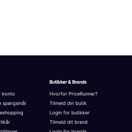
Butikker & Brands
r konto
Hvorfor PriceRunner?
de spørgsmål
Tilmeld din butik
neshopping
Login for butikker
vilkår
Tilmeld dit brand
tillinger
Login for brands