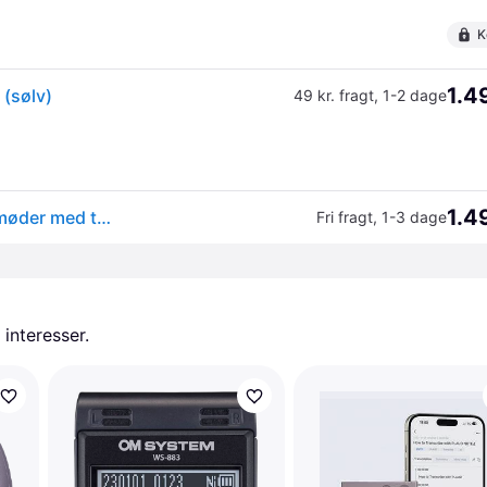
K
1.4
(sølv)
49 kr. fragt
,
1-2 dage
1.4
PLAUD Note Pro AI-stemmeoptager til samtaler og møder med transskription, AI-sammenfatninger og Find My - Sølv
Fri fragt
,
1-3 dage
 interesser.