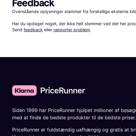
Feedback
Ovenstående oplysninger stammer fra forskellige eksterne kilde
Har du opdaget noget, der ikke helt stemmer ved det her produkt
Send 
feedback
 eller 
rapporter problem
.
Siden 1999 har PriceRunner hjulpet millioner af besø
med at finde de bedste produkter til de bedste priser.
PriceRunner er fuldstændig uafhængig og gratis at br