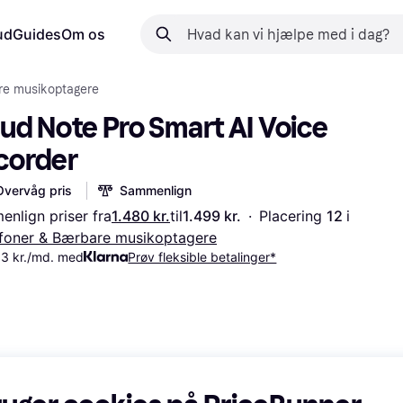
ud
Guides
Om os
re musikoptagere
ud Note Pro Smart AI Voice 
corder
Overvåg pris
Sammenlign
nlign priser fra
1.480 kr.
til
1.499 kr.
·
Placering 
12 
i 
foner & Bærbare musikoptagere
93 kr./md. med
Prøv fleksible betalinger*