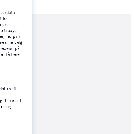
wserdata
t for
tnere
moveret
e tilbage,
r, muligvis
re dine valg
99 kr.
 nederst på
00 kr./md.
 at få flere
øbsgaranti
80 kr.
93 kr./md.
stika til
. Tilpasset
øbsgaranti
ser og
89 kr.