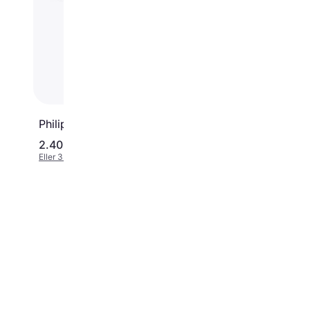
4.1
Philips LFH3500
2.405 kr.
1.299 kr.
Eller 3 betalinger af 802 kr.
Eller 3 betalinger af 433 kr.