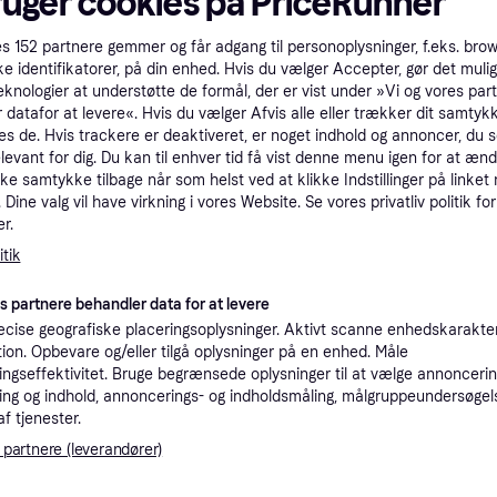
ruger cookies på PriceRunner
tioner
es
152
partnere gemmer og får adgang til personoplysninger, f.eks. bro
ke identifikatorer, på din enhed. Hvis du vælger Accepter, gør det mulig
eknologier at understøtte de formål, der er vist under »Vi og vores par
Pro
 datafor at levere«. Hvis du vælger Afvis alle eller trækker dit samtykk
es de. Hvis trackere er deaktiveret, er noget indhold og annoncer, du se
elevant for dig. Du kan til enhver tid få vist denne menu igen for at ænd
1.4
kke samtykke tilbage når som helst ved at klikke Indstillinger på linket
33 kr. fragt
,
1-2 dage
Eller 5
Dine valg vil have virkning i vores Website. Se vores privatliv politik for
r.
K
tik
1.4
es partnere behandler data for at levere
PLAUD Note Pro Sort --> På fjernlager, levevering hos dig 13-08-2026
·
Laveste pris
Bestillingsvare
Eller 4
cise geografiske placeringsoplysninger. Aktivt scanne enhedskarakteri
ation. Opbevare og/eller tilgå oplysninger på en enhed. Måle
ngseffektivitet. Bruge begrænsede oplysninger til at vælge annoncering
K
ng og indhold, annoncerings- og indholdsmåling, målgruppeundersøgel
af tjenester.
1.4
Fri fragt
 partnere (leverandører)