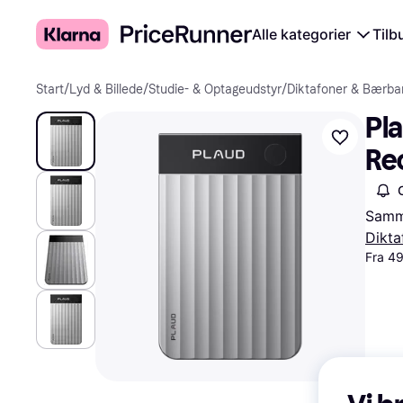
Alle kategorier
Tilb
Start
/
Lyd & Billede
/
Studie- & Optageudstyr
/
Diktafoner & Bærba
Pla
Re
Samme
Dikta
Fra 4