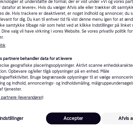
eknologier at understøtte de formål, der er vist under »Vi og vores par
tioner
 datafor at levere«. Hvis du vælger Afvis alle eller trækker dit samtykk
es de. Hvis trackere er deaktiveret, er noget indhold og annoncer, du se
elevant for dig. Du kan til enhver tid få vist denne menu igen for at ænd
kke samtykke tilbage når som helst ved at klikke Indstillinger på linket
Pro
Dine valg vil have virkning i vores Website. Se vores privatliv politik for
r.
1
tik
39 kr. fragt
,
4-5 dage
(ComputerSalg) Insmat - Bagsidecover til mobiltelefon - termoplastisk polyuretan (TPU) - gennemsigtig - for Apple iPhone 13
Eller
es partnere behandler data for at levere
cise geografiske placeringsoplysninger. Aktivt scanne enhedskarakteri
K
ation. Opbevare og/eller tilgå oplysninger på en enhed. Måle
ngseffektivitet. Bruge begrænsede oplysninger til at vælge annoncering
1
ng og indhold, annoncerings- og indholdsmåling, målgruppeundersøgel
(ComputerSalg) Insmat - Bagsidecover til mobiltelefon - termoplastisk polyuretan (TPU) - gennemsigtig - for Apple iPhone 13
·
Laveste pris
39 kr. fragt
,
4-5 dage
Eller 
af tjenester.
 partnere (leverandører)
1
Indstillinger
Accepter
Afvis a
39 kr. fragt