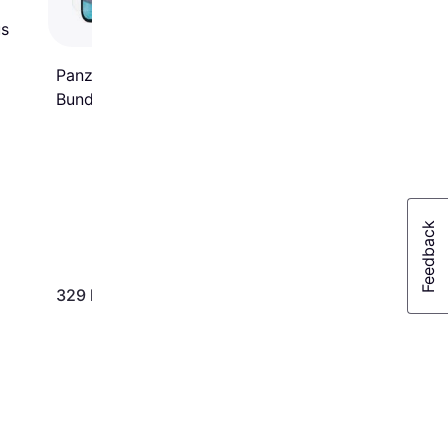
us
PanzerGlass Care 3-in-1
Bundle Samsung Galaxy
S25+
149 kr.
329 kr.
Eller 3 betalinger af 50 kr.