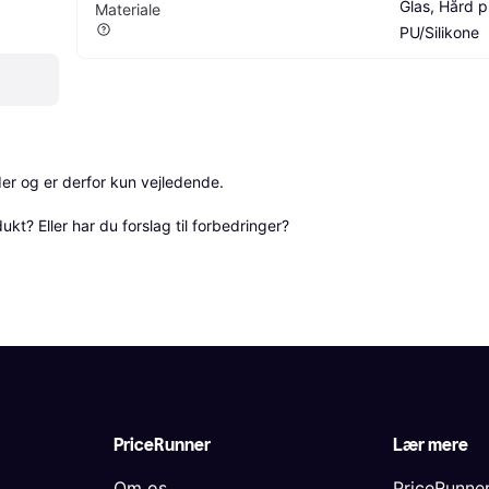
Glas, Hård pl
Materiale
PU/Silikone
r og er derfor kun vejledende. 

? Eller har du forslag til forbedringer? 
PriceRunner
Lær mere
Om os
PriceRunne