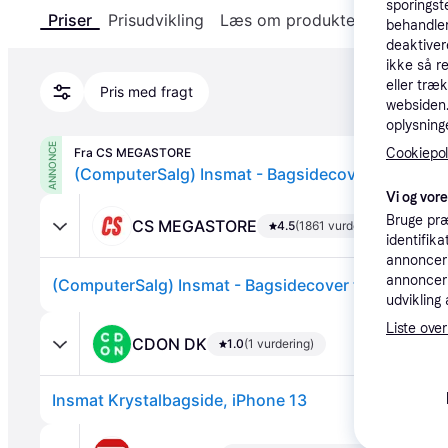
sporingst
Priser
Prisudvikling
Læs om produktet
Specifika
behandler
deaktiver
ikke så r
eller træ
Pris med fragt
websiden. 
oplysninge
ANNONCE
Cookiepoli
Fra CS MEGASTORE
Vi og vor
Bruge præ
CS MEGASTORE
4.5
(1861 vurderinger)
identifik
annonceri
annonceri
udvikling 
Liste over
CDON DK
1.0
(1 vurdering)
Insmat Krystalbagside, iPhone 13