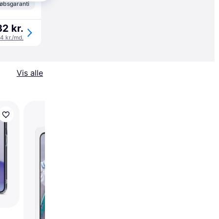
øbsgaranti
32 kr.
44 kr./md.
Vis alle
Trender
PanzerGlass HardCas
Galaxy A13