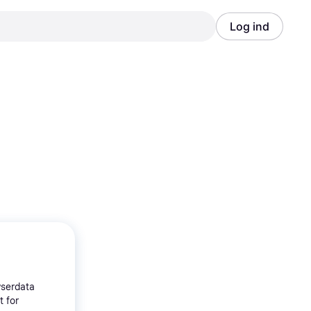
Log ind
Annonce
Annonce
wserdata
t for