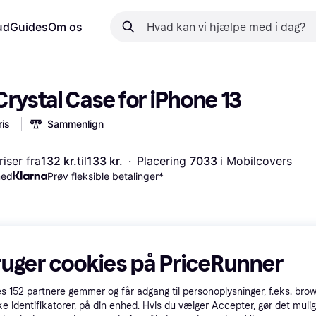
ud
Guides
Om os
Crystal Case for iPhone 13
is
Sammenlign
iser fra
132 kr.
til
133 kr.
·
Placering 
7033 
i 
Mobilcovers
med
Prøv fleksible betalinger*
ruger cookies på PriceRunner
es
152
partnere gemmer og får adgang til personoplysninger, f.eks. bro
ke identifikatorer, på din enhed. Hvis du vælger Accepter, gør det mulig