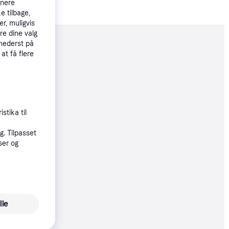
tnere
e tilbage,
r, muligvis
re dine valg
 nederst på
moveret
 at få flere
32 kr.
 44 kr./md.
stika til
øbsgaranti
. Tilpasset
32 kr.
ser og
44 kr./md.
33 kr.
lle