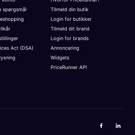
de spørgsmål
Tilmeld din butik
neshopping
Login for butikker
vilkår
Tilmeld dit brand
tillinger
Login for brands
vices Act (DSA)
Annoncering
ysning
Widgets
PriceRunner API