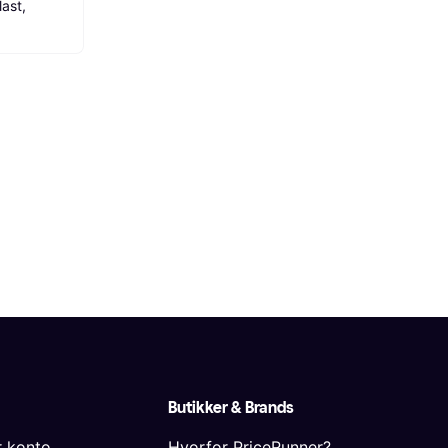
ast, 
Butikker & Brands
r konto
Hvorfor PriceRunner?