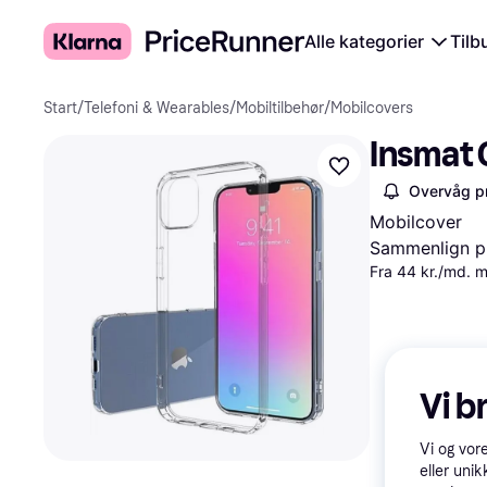
Alle kategorier
Tilb
Start
/
Telefoni & Wearables
/
Mobiltilbehør
/
Mobilcovers
Insmat 
Overvåg pr
Mobilcover
Sammenlign pr
Fra 44 kr./md. 
Vi b
Vi og vor
eller unik