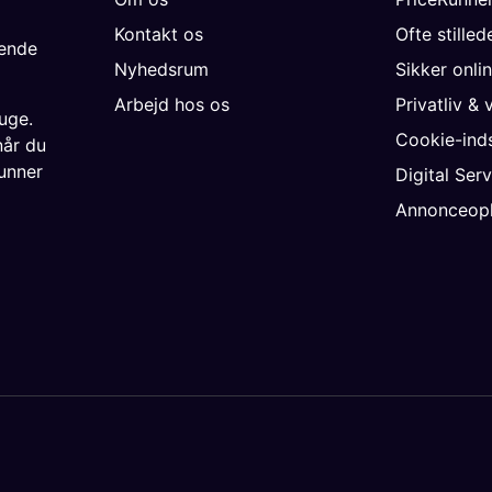
Kontakt os
Ofte stille
gende
Nyhedsrum
Sikker onli
Arbejd hos os
Privatliv & 
uge.
Cookie-inds
når du
unner
Digital Ser
Annonceopl