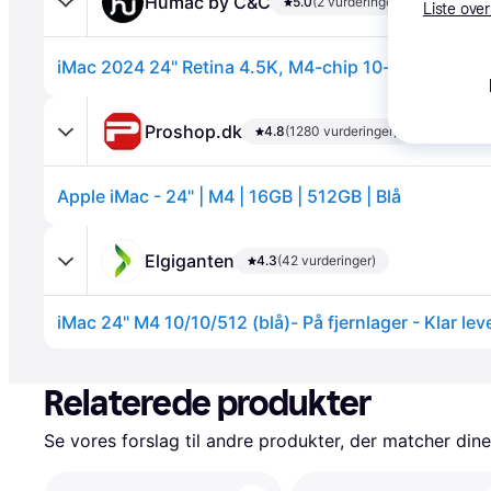
Humac by C&C
5.0
(2 vurderinger)
Liste over
Proshop.dk
4.8
(1280 vurderinger)
Apple iMac - 24" | M4 | 16GB | 512GB | Blå
Annonce
Elgiganten
4.3
(42 vurderinger)
iMac 24" M4 10/10/512 (blå)- På fjernlager - Klar lev
Annonce
Relaterede produkter
Se vores forslag til andre produkter, der matcher dine