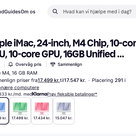
ud
Guides
Om os
le iMac, 24-inch, M4 Chip, 10-cor
, 10-core GPU, 16GB Unified 
mory, 512GB SSD Storage Blue
Overvåg pris
Sammenlign
e M4, 16 GB RAM
nlign priser fra
17.499 kr.
til
17.547 kr.
·
Placering 
291 
i 
ionære computere
.833 kr./md. med
Prøv fleksible betalinger*
 kr.
17.499 kr.
17.434 kr.
15.047 kr.