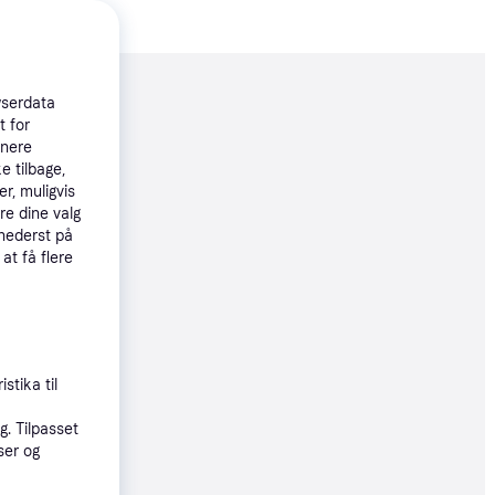
moveret
wserdata
t for
tnere
e tilbage,
99 kr.
r, muligvis
re dine valg
 nederst på
øbsgaranti
 at få flere
9 kr.
øbsgaranti
stika til
. Tilpasset
9 kr.
ser og