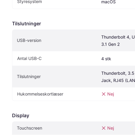
Styresystem
macOS
Tilslutninger
Thunderbolt 4, U
USB-version
3.1 Gen 2
Antal USB-C
4 stk
Thunderbolt, 3.5
Tilslutninger
Jack, RJ45 (LAN
Hukommelseskortlæser
Nej
Display
Touchscreen
Nej