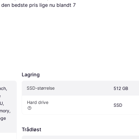
 den bedste pris lige nu blandt 
7
Lagring
SSD-størrelse
ch, 
512 GB
 
Hard drive
, 
SSD
ory, 
ge 
Trådløst