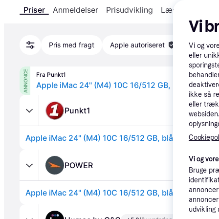
Priser
Anmeldelser
Prisudvikling
Læs om produk
Vi b
Pris med fragt
Apple autoriseret
Vi og vor
eller unik
sporingst
ANNONCE
Fra Punkt1
behandler
Apple iMac 24" (M4) 10C 16/512 GB, blå.
deaktiver
ikke så r
eller træ
Punkt1
websiden. 
oplysninge
Apple iMac 24" (M4) 10C 16/512 GB, blå.
Cookiepoli
Vi og vor
POWER
Bruge præ
identifik
annonceri
Apple iMac 24" (M4) 10C 16/512 GB, blå.
annonceri
udvikling 