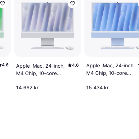
4.6
4.6
Apple iMac, 24-inch,
Apple iMac, 24-inch,
M4 Chip, 10-core
M4 Chip, 10-core
CPU, 10-core GPU,
CPU, 10-core GPU,
14.662 kr.
15.434 kr.
16GB Unified
16GB Unified
Memory, 256GB SSD
Memory, 256GB SSD
Storage Standard
Storage Standard
Glass Blue
Glass Silver