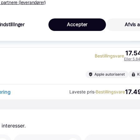
Apple autoriseret
K
 partnere (leverandører)
17.49
iMac 2024 24" Retina 4.5K, M4-chip 10-core CPU/GPU, 16GB, 512GB SSD - Blå | 5833 kr./md i 3 mdr.* | inkl. 12 mdr. ekstra reklamationsret
·
Laveste pris
Bestillingsvare
Eller 5.8
Indstillinger
Accepter
Afvis a
K
17.5
Bestillingsvare
Eller 5.8
Apple autoriseret
K
17.49
ering
·
Laveste pris
Bestillingsvare
 interesser.