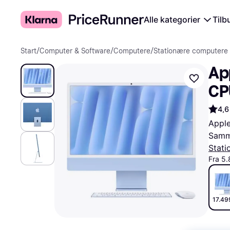
Alle kategorier
Tilb
Start
/
Computer & Software
/
Computere
/
Stationære computere
App
CPU
Me
4,6
Appl
Samme
Stat
Fra 5
17.499