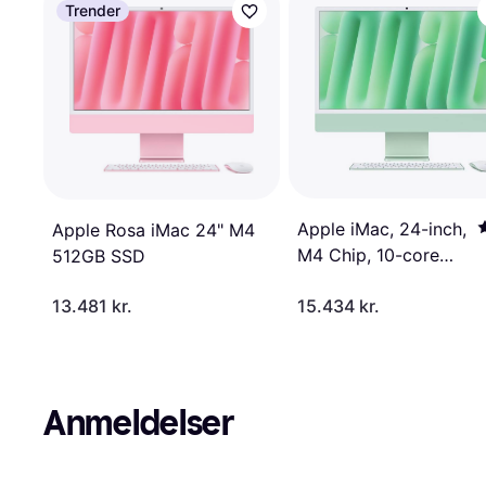
Trender
Apple iMac, 24-inch,
Apple Rosa iMac 24" M4
M4 Chip, 10-core
512GB SSD
CPU, 10-core GPU,
13.481 kr.
15.434 kr.
16GB Unified
Memory, 256GB SSD
Storage Standard
Glass Green
Anmeldelser