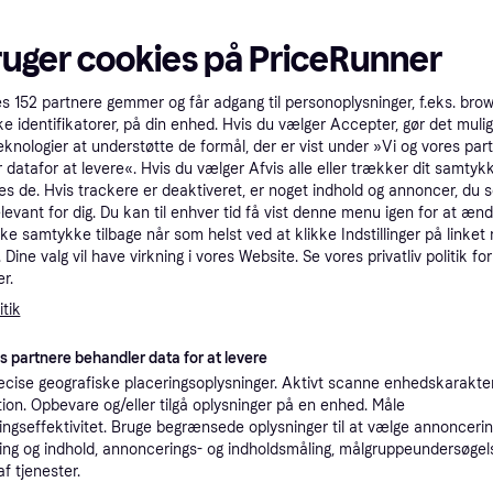
tet
Specifikationer
ruger cookies på PriceRunner
Pro
es
152
partnere gemmer og får adgang til personoplysninger, f.eks. bro
ke identifikatorer, på din enhed. Hvis du vælger Accepter, gør det mulig
eknologier at understøtte de formål, der er vist under »Vi og vores par
 datafor at levere«. Hvis du vælger Afvis alle eller trækker dit samtykk
17.4
48 kr. fragt
,
1-2 dage
es de. Hvis trackere er deaktiveret, er noget indhold og annoncer, du se
elevant for dig. Du kan til enhver tid få vist denne menu igen for at ænd
kke samtykke tilbage når som helst ved at klikke Indstillinger på linket
K
Dine valg vil have virkning i vores Website. Se vores privatliv politik for
r.
17.49
·
tik
Laveste pris
48 kr. fragt
,
1-2 dage
es partnere behandler data for at levere
Apple autoriseret
K
cise geografiske placeringsoplysninger. Aktivt scanne enhedskarakteri
ation. Opbevare og/eller tilgå oplysninger på en enhed. Måle
ngseffektivitet. Bruge begrænsede oplysninger til at vælge annoncering
17.49
·
Laveste pris
49 kr. fragt
,
1-2 dage
ng og indhold, annoncerings- og indholdsmåling, målgruppeundersøgel
af tjenester.