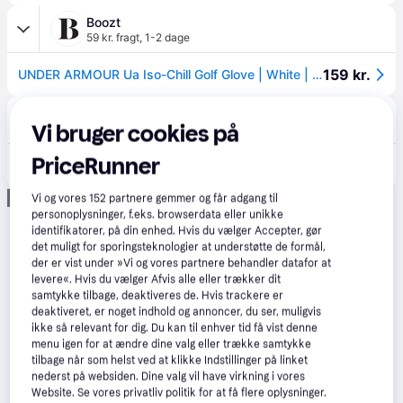
Boozt
59 kr. fragt
,
1-2 dage
159 kr.
UNDER ARMOUR Ua Iso-Chill Golf Glove | White | RIGHT/M
Under Armour
Vi bruger cookies på
37 kr. fragt
159 kr.
PriceRunner
Under Armour Iso-Chill Men's Golf Glove White / White / Black LLG.
Eller 3 betalinger af 53 kr.
Annonce
Vi og vores
152
partnere gemmer og får adgang til
personoplysninger, f.eks. browserdata eller unikke
identifikatorer, på din enhed. Hvis du vælger Accepter, gør
det muligt for sporingsteknologier at understøtte de formål,
der er vist under »Vi og vores partnere behandler datafor at
levere«. Hvis du vælger Afvis alle eller trækker dit
samtykke tilbage, deaktiveres de. Hvis trackere er
deaktiveret, er noget indhold og annoncer, du ser, muligvis
ikke så relevant for dig. Du kan til enhver tid få vist denne
menu igen for at ændre dine valg eller trække samtykke
tilbage når som helst ved at klikke Indstillinger på linket
nederst på websiden. Dine valg vil have virkning i vores
Website. Se vores privatliv politik for at få flere oplysninger.