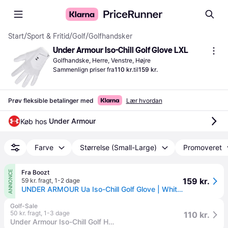
Start
/
Sport & Fritid
/
Golf
/
Golfhandsker
Under Armour Iso-Chill Golf Glove LXL
Golfhandske, Herre, Venstre, Højre
Sammenlign priser fra
110 kr.
til
159 kr.
Prøv fleksible betalinger med
Lær hvordan
Under Armour
Køb hos 
Farve
Størrelse (Small-Large)
Promoveret
Fra Boozt
ANNONCE
159 kr.
59 kr. fragt
,
1-2 dage
UNDER ARMOUR Ua Iso-Chill Golf Glove | White | LEFT/S
Golf-Sale
50 kr. fragt
,
1-3 dage
110 kr.
Under Armour Iso-Chill Golf Handske MLH XXL WHITE/BLACK.