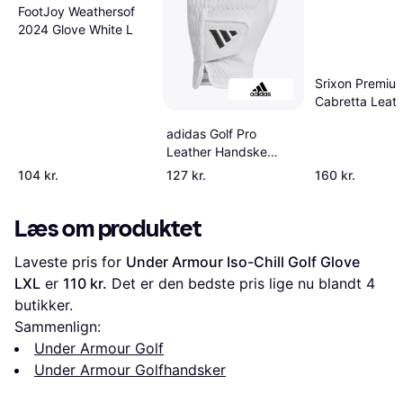
FootJoy Weathersof
2024 Glove White L
Srixon Premiu
Cabretta Leath
adidas Golf Pro
Leather Handske
Single White Black
104 kr.
127 kr.
160 kr.
Læs om produktet
Laveste pris for 
Under Armour Iso-Chill Golf Glove 
LXL
 er 
110 kr.
 Det er den bedste pris lige nu blandt 
4
butikker.
Sammenlign:
Under Armour Golf
Under Armour Golfhandsker