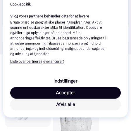
Cookiepolitik
Vi og vores partnere behandler data for at levere
Bruge præcise geografiske placeringsoplysninger. Aktivt
scanne enhedskarakteristika til identifikation. Opbevare
Produktet fås også hos 
1
butik
, som ikke er betalende 
og/eller tilgå oplysninger på en enhed. Måle
Vis alle
kunde i denne kategori.
annonceringseffektivitet. Bruge begrænsede oplysninger til
at vælge annoncering. Tilpasset annoncering og indhold,
annoncerings- og indholdsmåling, målgruppeundersøgelser
og udvikling af tjenester.
Relaterede produkter
Liste over partnere (leverandører)
Se vores forslag til andre produkter, der matcher dine 
interesser.
Vis alle
Indstillinger
Trender
Accepter
Afvis alle