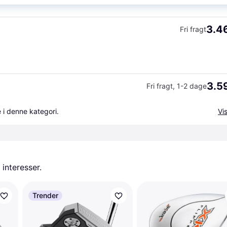
3.46
Fri fragt
3.59
Fri fragt
,
1-2 dage
 i denne kategori.
Vis
 interesser.
Trender