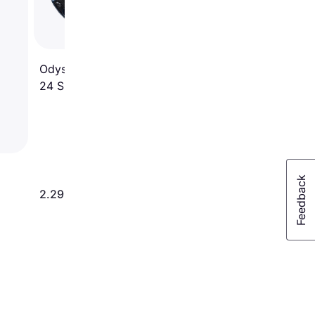
Odyssey Odyssey Ai-One
24 S Slant Neck Putter
2.295 kr.
3.311 kr.