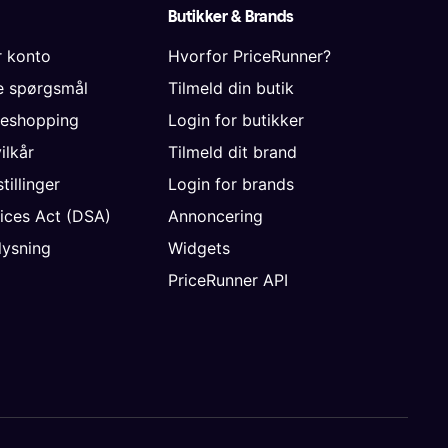
Butikker & Brands
r konto
Hvorfor PriceRunner?
de spørgsmål
Tilmeld din butik
neshopping
Login for butikker
vilkår
Tilmeld dit brand
tillinger
Login for brands
vices Act (DSA)
Annoncering
ysning
Widgets
PriceRunner API