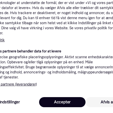
eknologier at understøtte de formål, der er vist under »Vi og vores par
tioner
 datafor at levere«. Hvis du vælger Afvis alle eller trækker dit samtykk
es de. Hvis trackere er deaktiveret, er noget indhold og annoncer, du se
elevant for dig. Du kan til enhver tid få vist denne menu igen for at ænd
kke samtykke tilbage når som helst ved at klikke Indstillinger på linket
Pro
Dine valg vil have virkning i vores Website. Se vores privatliv politik for
r.
tik
3.5
Fri fragt
,
1-2 dage
es partnere behandler data for at levere
cise geografiske placeringsoplysninger. Aktivt scanne enhedskarakteri
ation. Opbevare og/eller tilgå oplysninger på en enhed. Måle
ngseffektivitet. Bruge begrænsede oplysninger til at vælge annoncering
3.28
·
Laveste pris
Fri fragt
ng og indhold, annoncerings- og indholdsmåling, målgruppeundersøgel
af tjenester.
 partnere (leverandører)
3.3
Scotty Cameron Studio Style Newport Plus (2025) Plumber Neck Putter.
Fri fragt
,
1-2 dage
Indstillinger
Accepter
Afvis a