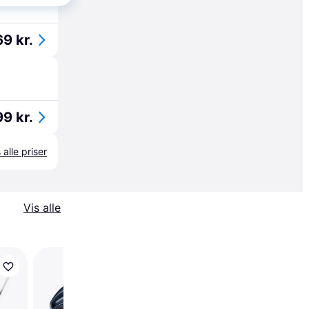
9 kr.
9 kr.
 alle priser
Vis alle
LAB Golf DF3