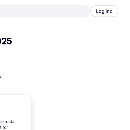
Log ind
Annonce
Annonce
25 
s
wserdata
t for