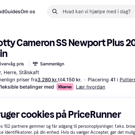
ud
Guides
Om os
otty Cameron SS Newport Plus 20
in
Overvåg pris
Sammenlign
r, Herre, Stålskaft
nlign priser fra
3.280 kr.
til
4.150 kr.
·
Placering 
41 
i 
Putter
fleksible betalinger med
Lær hvordan
ruger cookies på PriceRunner
es
152
partnere gemmer og får adgang til personoplysninger, f.eks. bro
ke identifikatorer, på din enhed. Hvis du vælger Accepter, gør det mulig