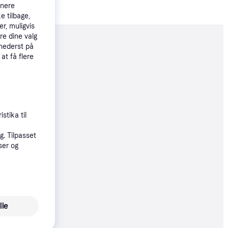
tnere
e tilbage,
r, muligvis
re dine valg
 nederst på
moveret
 at få flere
99 kr.
stika til
. Tilpasset
0 kr.
ser og
19 kr.
lle