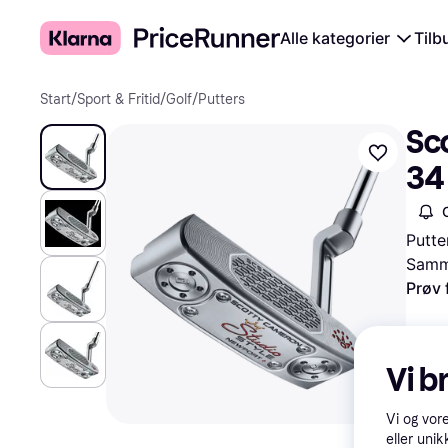
Alle kategorier
Tilb
Start
/
Sport & Fritid
/
Golf
/
Putters
Sc
34 
Putte
Samme
Prøv 
Vi b
Vi og vor
eller unik