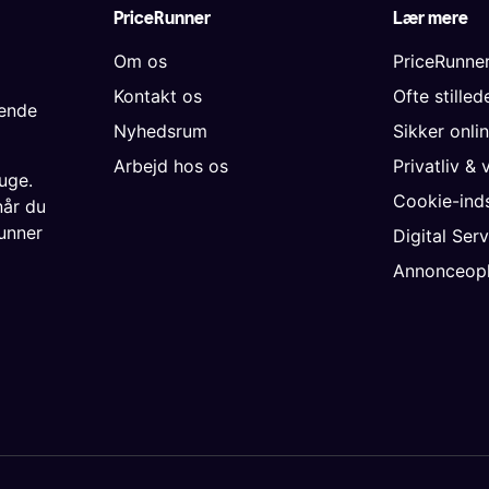
PriceRunner
Lær mere
Om os
PriceRunne
Kontakt os
Ofte stille
gende
Nyhedsrum
Sikker onli
Arbejd hos os
Privatliv & 
uge.
Cookie-inds
når du
unner
Digital Ser
Annonceopl