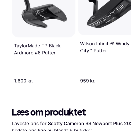
Wilson Infinite® Windy
TaylorMade TP Black
City™ Putter
Ardmore #6 Putter
1.600 kr.
959 kr.
Læs om produktet
Laveste pris for 
Scotty Cameron SS Newport Plus 202
bedste pris lige nu blandt 
6
 butikker.