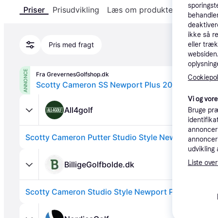
sporingst
Priser
Prisudvikling
Læs om produktet
Specifika
behandler
deaktiver
ikke så r
eller træ
Pris med fragt
websiden. 
oplysninge
ANNONCE
Fra GrevernesGolfshop.dk
Cookiepoli
Scotty Cameron SS Newport Plus 2025 Højre 34
Vi og vor
All4golf
Bruge præ
identifik
annonceri
Scotty Cameron Putter Studio Style Newport Plus
annonceri
udvikling 
Liste over
BilligeGolfbolde.dk