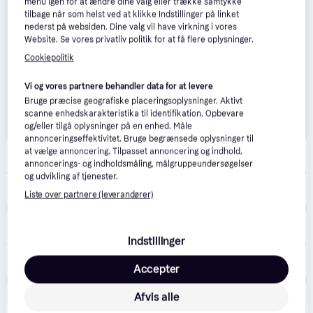
menu igen for at ændre dine valg eller trække samtykke
tilbage når som helst ved at klikke Indstillinger på linket
nederst på websiden. Dine valg vil have virkning i vores
Website. Se vores privatliv politik for at få flere oplysninger.
Cookiepolitik
Vi og vores partnere behandler data for at levere
Bruge præcise geografiske placeringsoplysninger. Aktivt
scanne enhedskarakteristika til identifikation. Opbevare
og/eller tilgå oplysninger på en enhed. Måle
annonceringseffektivitet. Bruge begrænsede oplysninger til
Notino
at vælge annoncering. Tilpasset annoncering og indhold,
49 kr. fragt
,
5-7 dage
annoncerings- og indholdsmåling, målgruppeundersøgelser
og udvikling af tjenester.
59 kr.
Revolution Pout Bomb Volumengivende læbeglans med stor glanseffekt Skygge Glaze 4.6 ml - 4.6 ml
Liste over partnere (leverandører)
Eller 3 betalinger af 20 kr.
asos
40 kr. fragt
,
5-10 dage
Indstillinger
69 kr.
Revolution - Pout Bomb Plumping Gloss - Glaze Clear-Lyserød - No Size
Accepter
Eller 3 betalinger af 23 kr.
Afvis alle
Produktet fås også hos 
1
butik
, som ikke er betalende 
Vis alle
kunde i denne kategori.