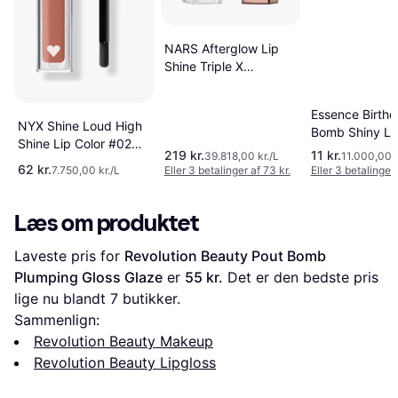
NARS Afterglow Lip
Shine Triple X
Fugtende Læbeglans
Skygge - 5.5 ml
Essence Birth
NYX Shine Loud High
Bomb Shiny Li
Shine Lip Color #02
01 - 10 ml
219 kr.
11 kr.
39.818,00 kr./L
11.000,00 k
Goal Crusher
62 kr.
7.750,00 kr./L
Eller 3 betalinger af 73 kr.
Eller 3 betalinger 
Læs om produktet
Laveste pris for 
Revolution Beauty Pout Bomb 
Plumping Gloss Glaze
 er 
55 kr.
 Det er den bedste pris 
lige nu blandt 
7
 butikker.
Sammenlign:
Revolution Beauty Makeup
Revolution Beauty Lipgloss