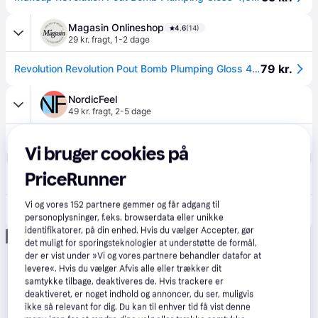
Magasin Onlineshop
4.6
(14)
29 kr. fragt
,
1-2 dage
79 kr.
Revolution Revolution Pout Bomb Plumping Gloss 4.5 ml - Lip Plumper hos Magasin.
NordicFeel
49 kr. fragt
,
2-5 dage
61 kr.
Makeup Revolution Pout Bomb Plumping Gloss GLAZE - 4,6 ml
Vi bruger cookies på
Boozt
PriceRunner
59 kr. fragt
,
1-2 dage
Vi og vores
152
partnere gemmer og får adgang til
69 kr.
REVOLUTION BEAUTY LONDON Revolution Pout Bomb Plumping Gloss Glaze | Nude | 4.6 ml
personoplysninger, f.eks. browserdata eller unikke
identifikatorer, på din enhed. Hvis du vælger Accepter, gør
Annonce
det muligt for sporingsteknologier at understøtte de formål,
der er vist under »Vi og vores partnere behandler datafor at
levere«. Hvis du vælger Afvis alle eller trækker dit
samtykke tilbage, deaktiveres de. Hvis trackere er
deaktiveret, er noget indhold og annoncer, du ser, muligvis
ikke så relevant for dig. Du kan til enhver tid få vist denne