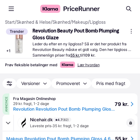
Start
/
Skønhed & Helse
/
Skønhed
/
Makeup
/
Lipgloss
Revolution Beauty Pout Bomb Plumping 
Trender
Gloss Glaze
Leder du efter en ny lipgloss? Så er det her produkt fra 
Revolution Beauty måske et gidt valg. Den her lipgloss 
+
1
giver et skinnende look.
Sammenlign priser fra
55 kr.
til
109 kr.
Prøv fleksible betalinger med
Lær hvordan
Versioner
Promoveret
Pris med fragt
Fra Magasin Onlineshop
ANNONCE
79 kr.
29 kr. fragt
,
1-2 dage
Revolution Revolution Pout Bomb Plumping Gloss 4.5 ml - Lip Plumper hos Magasin.
Nicehair.dk
4.7
(82)
·
Laveste pris
35 kr. fragt
,
1-2 dage
55 kr.
Makeup Revolution Pout Bomb Plumping Gloss 4,6 ml - Glaze