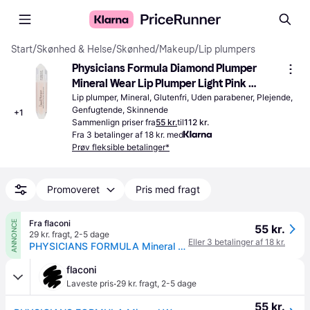
Start
/
Skønhed & Helse
/
Skønhed
/
Makeup
/
Lip plumpers
Physicians Formula Diamond Plumper 
Mineral Wear Lip Plumper Light Pink 
Princess Cut
Lip plumper, Mineral, Glutenfri, Uden parabener, Plejende, 
Genfugtende, Skinnende
+
1
Sammenlign priser fra
55 kr.
til
112 kr.
Fra 3 betalinger af 18 kr. med
Prøv fleksible betalinger*
Promoveret
Pris med fragt
Fra flaconi
ANNONCE
55 kr.
29 kr. fragt
,
2-5 dage
Eller 3 betalinger af 18 kr.
PHYSICIANS FORMULA Mineral Wear® Diamond Plumper Lipgloss 5 ml Light Pink Princess Cut
flaconi
·
Laveste pris
29 kr. fragt
,
2-5 dage
55 kr.