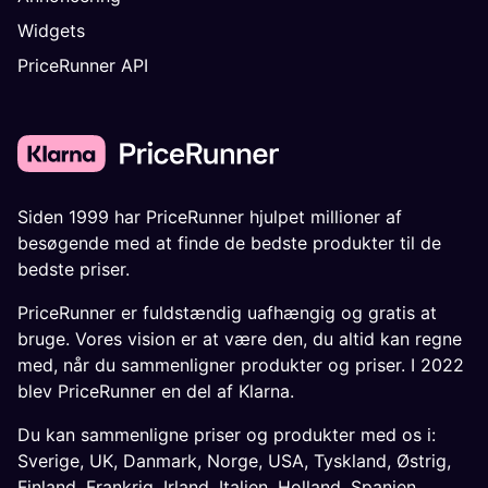
Widgets
PriceRunner API
Siden 1999 har PriceRunner hjulpet millioner af
besøgende med at finde de bedste produkter til de
bedste priser.
PriceRunner er fuldstændig uafhængig og gratis at
bruge. Vores vision er at være den, du altid kan regne
med, når du sammenligner produkter og priser. I 2022
blev PriceRunner en del af Klarna.
Du kan sammenligne priser og produkter med os i:
Sverige
,
UK
,
Danmark
,
Norge
,
USA
,
Tyskland
,
Østrig
,
Finland
,
Frankrig
,
Irland
,
Italien
,
Holland
,
Spanien