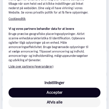
tilbage når som helst ved at klikke Indstillinger på linket
nederst på websiden. Dine valg vil have virkning i vores
Website. Se vores privatliv politik for at få flere oplysninger.
Cookiepolitik
Vi og vores partnere behandler data for at levere
Bruge præcise geografiske placeringsoplysninger. Aktivt
scanne enhedskarakteristika til identifikation. Opbevare
og/eller tilgå oplysninger på en enhed. Måle
annonceringseffektivitet. Bruge begrænsede oplysninger til
at vælge annoncering. Tilpasset annoncering og indhold,
Boozt
annoncerings- og indholdsmåling, målgruppeundersøgelser
59 kr. fragt
,
1-2 dage
og udvikling af tjenester.
Liste over partnere (leverandører)
109 kr.
PHYSICIANS FORMULA Physicians Forumla Diamond Lip Plumper | Nude | 5 ml
CS MEGASTORE
4.5
(1861)
Indstillinger
Bestillingsvare
58 kr.
Accepter
(ComputerSalg) Physicians Formula Diamond Plumper Lip Plumper with Hydrating Nourishing and Plumping Formula Light Pink Princess Cut
Eller 3 betalinger af 19 kr.
Afvis alle
Produktet fås også hos 
1
butik
, som ikke er betalende 
Vis alle