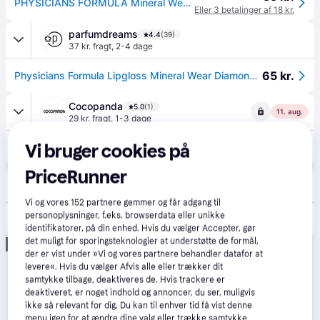
PHYSICIANS FORMULA Mineral Wear® Diamond Plumper Lipgloss 5 ml Light Pink Princess Cut
Eller 3 betalinger af 18 kr.
parfumdreams
4.4
(39)
37 kr. fragt
,
2-4 dage
65 kr.
Physicians Formula Lipgloss Mineral Wear Diamond Lip Plumper 5 ml() - 5 ml
Cocopanda
5.0
(1)
11. aug.
29 kr. fragt
,
1-3 dage
112 kr.
Vi bruger cookies på
Physicians Formula Diamond Glow Lip Plumper Light Pink Princess Cut 5ml
141 kr.
PriceRunner
NordicFeel
49 kr. fragt
,
2-5 dage
Vi og vores
152
partnere gemmer og får adgang til
personoplysninger, f.eks. browserdata eller unikke
102 kr.
Physicians Formula Diamond Lip Plumper Light Pink Princess Cut - 5 ml
identifikatorer, på din enhed. Hvis du vælger Accepter, gør
det muligt for sporingsteknologier at understøtte de formål,
Annonce
der er vist under »Vi og vores partnere behandler datafor at
levere«. Hvis du vælger Afvis alle eller trækker dit
samtykke tilbage, deaktiveres de. Hvis trackere er
deaktiveret, er noget indhold og annoncer, du ser, muligvis
ikke så relevant for dig. Du kan til enhver tid få vist denne
menu igen for at ændre dine valg eller trække samtykke