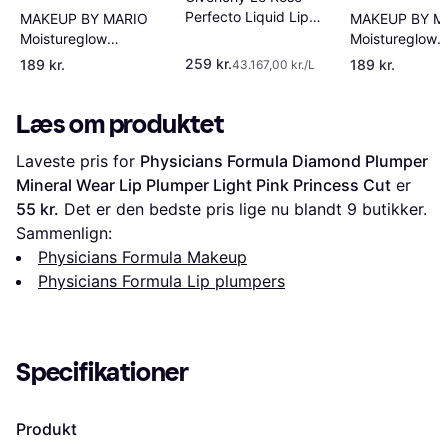
Perfecto Liquid Lip
MAKEUP BY MARIO
MAKEUP BY M
Balm N110 Milky Nude
Moistureglow
Moistureglow
Plumping Lip Serum
Plumping Lip 
259 kr.
189 kr.
189 kr.
43.167,00 kr./L
Bare Glow
Rose Glow
Læs om produktet
Laveste pris for 
Physicians Formula Diamond Plumper 
Mineral Wear Lip Plumper Light Pink Princess Cut
 er 
55 kr.
 Det er den bedste pris lige nu blandt 
9
 butikker.
Sammenlign:
Physicians Formula Makeup
Physicians Formula Lip plumpers
Specifikationer
Produkt