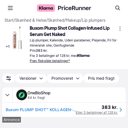
Start
/
Skønhed & Helse
/
Skønhed
/
Makeup
/
Lip plumpers
Buxom Plump Shot Collagen-Infused Lip 
Serum Get Naked
Lip plumper, Kølende, Uden parabener, Plejende, Fri for 
mineralsk olie, Genfugtende
+
1
Pris
383 kr.
Fra 3 betalinger af 128 kr. med
Prøv fleksible betalinger*
Versioner
Promoveret
Pris med fragt
OneBioShop
44 kr. fragt
383 kr.
Buxom PLUMP SHOT™ KOLLAGEN-INFUSERET Kollagen-infunderet Lip Plumper Serum Get Naked 4 ml
Eller 3 betalinger af 128 kr.
Annonce