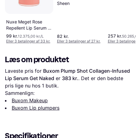
Sheen
Nuxe Meget Rose
Repellent Lip Serum 8
ml - Nude
99 kr.
257 kr.
82 kr.
12.375,00 kr./L
50.265,00
Eller 3 betalinger af 33 kr.
Eller 3 betalinger af 27 kr.
Eller 3 betalinger 
Læs om produktet
Laveste pris for 
Buxom Plump Shot Collagen-Infused 
Lip Serum Get Naked
 er 
383 kr.
. Det er den bedste 
pris lige nu hos 1 butik.
Sammenlign:
Buxom Makeup
Buxom Lip plumpers
Specifikationer