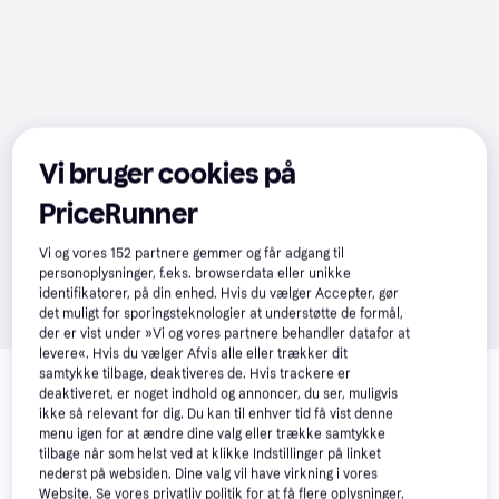
Vi bruger cookies på
PriceRunner
Vi og vores
152
partnere gemmer og får adgang til
personoplysninger, f.eks. browserdata eller unikke
identifikatorer, på din enhed. Hvis du vælger Accepter, gør
det muligt for sporingsteknologier at understøtte de formål,
der er vist under »Vi og vores partnere behandler datafor at
levere«. Hvis du vælger Afvis alle eller trækker dit
Relaterede produkter
samtykke tilbage, deaktiveres de. Hvis trackere er
deaktiveret, er noget indhold og annoncer, du ser, muligvis
Se vores forslag til andre produkter, der matcher dine 
ikke så relevant for dig. Du kan til enhver tid få vist denne
interesser.
Vis alle
menu igen for at ændre dine valg eller trække samtykke
tilbage når som helst ved at klikke Indstillinger på linket
nederst på websiden. Dine valg vil have virkning i vores
Website. Se vores privatliv politik for at få flere oplysninger.