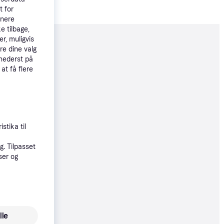
t for
tnere
e tilbage,
r, muligvis
moveret
re dine valg
 nederst på
 at få flere
04 kr.
stika til
75 kr.
. Tilpasset
58 kr./md.
ser og
4 kr.
lle