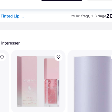
20
Rare Beauty - Soft Pinch - Tinted Lip Oil - Soft Pinch Tinted Lip Oil - Honesty - For Women
29 kr. fragt
,
1-3 dage
 interesser.