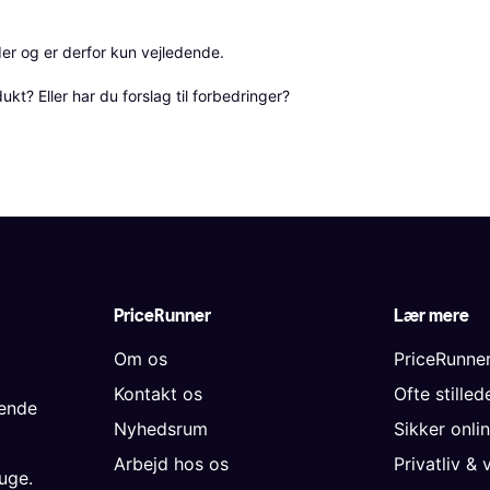
r og er derfor kun vejledende. 

? Eller har du forslag til forbedringer? 
PriceRunner
Lær mere
Om os
PriceRunne
Kontakt os
Ofte stille
gende
Nyhedsrum
Sikker onli
Arbejd hos os
Privatliv & 
uge.