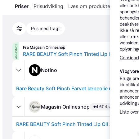
eller unik
Priser
Prisudvikling
Læs om produktet
Specifika
sporingst
behandler
deaktiver
Pris med fragt
ikke så r
eller træ
websiden. 
ANNONCE
Fra Magasin Onlineshop
oplysninge
Cookiepoli
Notino
Vi og vor
Bruge præ
identifik
annonceri
annonceri
udvikling 
Magasin Onlineshop
4.6
(14 vurderinger)
Liste over