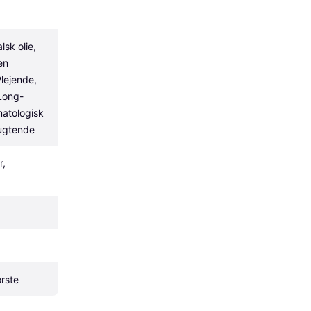
lsk olie, 
en 
lejende, 
Long-
atologisk 
fugtende
, 
rste