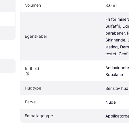
Volumen
3.0 ml
Fri for minera
Sulfatfri, Ud
parabener, P
Egenskaber
Skinnende, 
lasting, Derm
testet, Gen
Antioxidanter
Indhold
Squalane
Hudtype
Sensitiv hud
Farve
Nude
Emballagetype
Applikatorbø