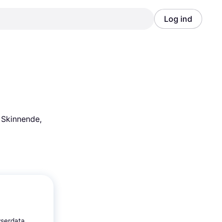
Log ind
Annonce
Annonce
Skinnende, 
wserdata