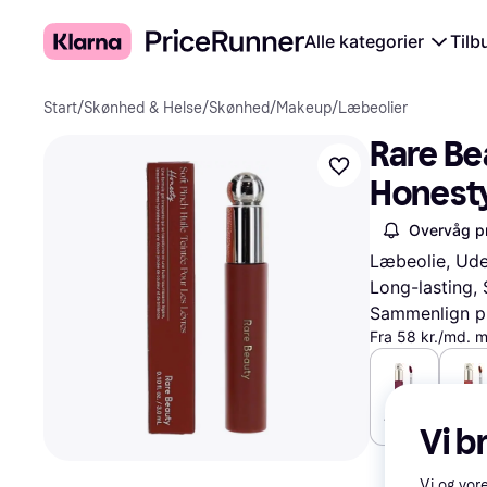
Alle kategorier
Tilb
Start
/
Skønhed & Helse
/
Skønhed
/
Makeup
/
Læbeolier
Rare Bea
Honest
Overvåg pr
Læbeolie, Ude
Long-lasting, S
Sammenlign pr
Fra 58 kr./md. 
185 kr.
185 k
Vi b
Vi og vor