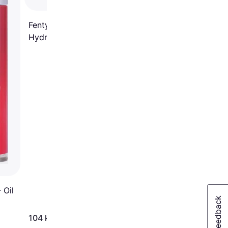
Fenty Beauty Treatz
Hydrating + Strengthening
Lip Oil Kalahari Melon
 Oil
104 kr.
111 kr.
18.625,00 kr./L
19.875,00 kr./L