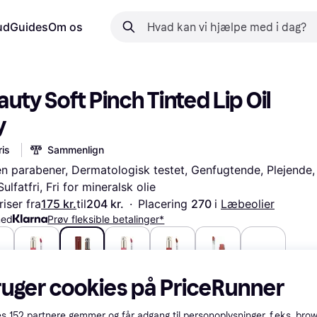
ud
Guides
Om os
uty Soft Pinch Tinted Lip Oil 
y
is
Sammenlign
n parabener, Dermatologisk testet, Genfugtende, Plejende, 
ulfatfri, Fri for mineralsk olie
iser fra
175 kr.
til
204 kr.
·
Placering 
270 
i 
Læbeolier
med
Prøv fleksible betalinger*
r.
185 kr.
175 kr.
179 kr.
185 kr.
204 kr.
ruger cookies på PriceRunner
es
152
partnere gemmer og får adgang til personoplysninger, f.eks. bro