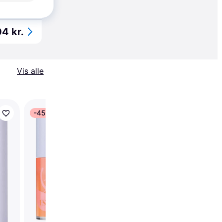
4 kr.
Vis alle
-45 kr.
-48 kr.
Fenty Skin Treatz
Hydrating + Strength
Lip Oil Black Cherry