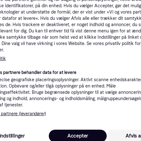
ke identifikatorer, på din enhed. Hvis du vælger Accepter, gør det mulig
tioner
eknologier at understøtte de formål, der er vist under »Vi og vores par
 datafor at levere«. Hvis du vælger Afvis alle eller trækker dit samtykk
es de. Hvis trackere er deaktiveret, er noget indhold og annoncer, du se
Pro
elevant for dig. Du kan til enhver tid få vist denne menu igen for at ænd
kke samtykke tilbage når som helst ved at klikke Indstillinger på linket
Dine valg vil have virkning i vores Website. Se vores privatliv politik for
r.
2
29 kr. fragt
,
1-2 dage
RARE BEAUTY Soft Pinch Tinted Lip Oil 3 ml - Lip Oil hos Magasin.
tik
es partnere behandler data for at levere
cise geografiske placeringsoplysninger. Aktivt scanne enhedskarakteri
1
ation. Opbevare og/eller tilgå oplysninger på en enhed. Måle
Rare Beauty Soft Pinch Farvet læbeolie med fugtgivende virkning Skygge Honesty 3 ml - 3 ml
·
Laveste pris
49 kr. fragt
,
5-7 dage
ngseffektivitet. Bruge begrænsede oplysninger til at vælge annoncering
Eller 
ng og indhold, annoncerings- og indholdsmåling, målgruppeundersøgel
af tjenester.
 partnere (leverandører)
20
RARE BEAUTY Soft Pinch Tinted Lip Oil 3 ml - Lip Oil hos Magasin.
29 kr. fragt
,
1-2 dage
Indstillinger
Accepter
Afvis a