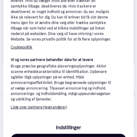
levere«. Hvis du vælger Afvis alle eller trækker dit
samtykke tilbage, deaktiveres de. Hvis trackere er
deaktiveret, er noget indhold og annoncer, du ser, muligvis
ikke så relevant for dig. Du kan til enhver tid få vist denne
menu igen for at ændre dine valg eller trække samtykke
tilbage når som helst ved at klikke Indstillinger på linket
nederst på websiden. Dine valg vil have virkning i vores
Website. Se vores privatliv politik for at få flere oplysninger.
Cookiepolitik
Vi og vores partnere behandler data for at levere
Bruge præcise geografiske placeringsoplysninger. Aktivt
Matas
5.0
(2)
scanne enhedskarakteristika til identifikation. Opbevare
29 kr. fragt
,
1-2 dage
og/eller tilgå oplysninger på en enhed. Måle
annonceringseffektivitet. Bruge begrænsede oplysninger til
130 kr.
L'Oréal Paris Magic BB Cream 02 Light
at vælge annoncering. Tilpasset annoncering og indhold,
Eller 3 betalinger af 43 kr.
annoncerings- og indholdsmåling, målgruppeundersøgelser
og udvikling af tjenester.
Magasin Onlineshop
4.6
(14)
29 kr. fragt
,
1-2 dage
Liste over partnere (leverandører)
135 kr.
L'Oréal Paris BB C'est Magic 30.0ml - Bb Cream hos Magasin.
Indstillinger
Lyko
5.0
(7)
39 kr. fragt
,
2 dage