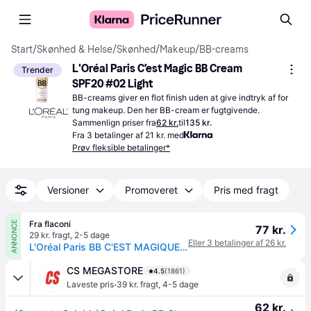
Start
/
Skønhed & Helse
/
Skønhed
/
Makeup
/
BB-creams
L'Oréal Paris C’est Magic BB Cream 
Trender
SPF20 #02 Light
BB-creams giver en flot finish uden at give indtryk af for 
tung makeup. Den her BB-cream er fugtgivende.
Sammenlign priser fra
62 kr.
til
135 kr.
Fra 3 betalinger af 21 kr. med
Prøv fleksible betalinger*
Versioner
Promoveret
Pris med fragt
Fra flaconi
ANNONCE
77 kr.
29 kr. fragt
,
2-5 dage
Eller 3 betalinger af 26 kr.
L'Oréal Paris BB C'EST MAGIQUE BB Cream 30 ml Hell
CS MEGASTORE
4.5
(1861)
·
Laveste pris
39 kr. fragt
,
4-5 dage
62 kr.