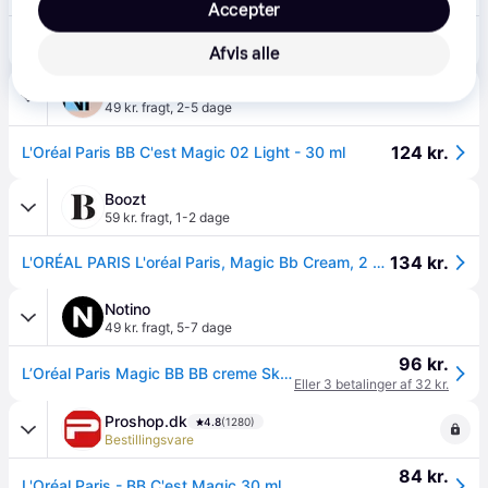
Accepter
126 kr.
Loreal Paris Magic BB Cream, Transforming Skin Perfector 2 Light
Afvis alle
NordicFeel
49 kr. fragt
,
2-5 dage
124 kr.
L'Oréal Paris BB C'est Magic 02 Light - 30 ml
Boozt
59 kr. fragt
,
1-2 dage
134 kr.
L'ORÉAL PARIS L'oréal Paris, Magic Bb Cream, 2 Light, 30ml | 39 G
Notino
49 kr. fragt
,
5-7 dage
96 kr.
L’Oréal Paris Magic BB BB creme Skygge Light 30 ml - 30 ml
Eller 3 betalinger af 32 kr.
Proshop.dk
4.8
(1280)
Bestillingsvare
84 kr.
L'Oréal Paris - BB C'est Magic 30 ml - Light