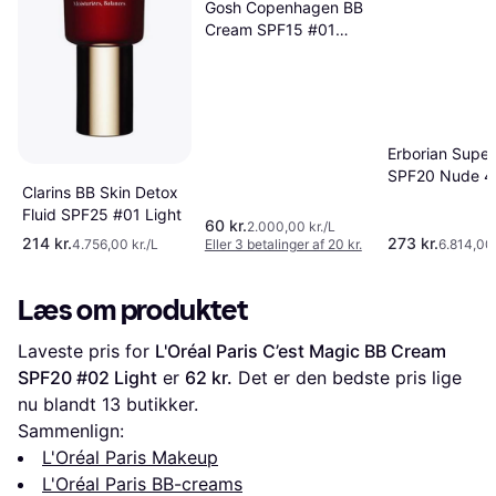
Gosh Copenhagen BB
Cream SPF15 #01
Sand
Erborian Super
SPF20 Nude 4
Clarins BB Skin Detox
Fluid SPF25 #01 Light
60 kr.
2.000,00 kr./L
214 kr.
273 kr.
4.756,00 kr./L
Eller 3 betalinger af 20 kr.
6.814,00 
Læs om produktet
Laveste pris for 
L'Oréal Paris C’est Magic BB Cream 
SPF20 #02 Light
 er 
62 kr.
 Det er den bedste pris lige 
nu blandt 
13
 butikker.
Sammenlign:
L'Oréal Paris Makeup
L'Oréal Paris BB-creams