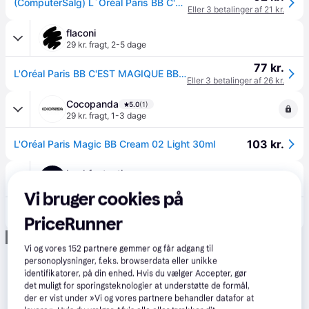
(ComputerSalg) L´Oréal Paris BB C'est Magic Skin Perfector Light 30 ml
Eller 3 betalinger af 21 kr.
flaconi
29 kr. fragt
,
2-5 dage
77 kr.
L'Oréal Paris BB C'EST MAGIQUE BB Cream 30 ml Hell
Eller 3 betalinger af 26 kr.
Cocopanda
5.0
(1)
29 kr. fragt
,
1-3 dage
103 kr.
L'Oréal Paris Magic BB Cream 02 Light 30ml
Lookfantastic
39 kr. fragt
,
4 dage
Vi bruger cookies på
107 kr.
L'Oréal Paris C'est Magic BB Cream 30ml (Various Shades) - 02 Light
PriceRunner
Annonce
Vi og vores
152
partnere gemmer og får adgang til
personoplysninger, f.eks. browserdata eller unikke
identifikatorer, på din enhed. Hvis du vælger Accepter, gør
det muligt for sporingsteknologier at understøtte de formål,
der er vist under »Vi og vores partnere behandler datafor at