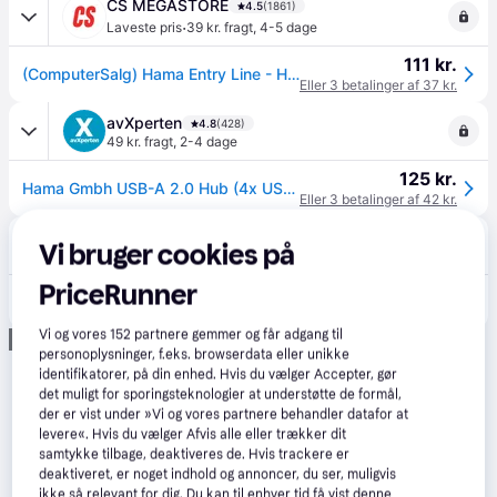
CS MEGASTORE
4.5
(1861)
·
Laveste pris
39 kr. fragt
,
4-5 dage
111 kr.
(ComputerSalg) Hama Entry Line - Hub - 4 x USB 2.0 - desktop
Eller 3 betalinger af 37 kr.
avXperten
4.8
(428)
49 kr. fragt
,
2-4 dage
125 kr.
Hama Gmbh USB-A 2.0 Hub (4x USB-A)
Eller 3 betalinger af 42 kr.
Lomax
Vi bruger cookies på
96 kr. fragt
,
1-2 dage
PriceRunner
119 kr.
HAMA Hub USB-A 2.0 4x Porte
Vi og vores
152
partnere gemmer og får adgang til
Annonce
personoplysninger, f.eks. browserdata eller unikke
identifikatorer, på din enhed. Hvis du vælger Accepter, gør
det muligt for sporingsteknologier at understøtte de formål,
der er vist under »Vi og vores partnere behandler datafor at
levere«. Hvis du vælger Afvis alle eller trækker dit
samtykke tilbage, deaktiveres de. Hvis trackere er
deaktiveret, er noget indhold og annoncer, du ser, muligvis
ikke så relevant for dig. Du kan til enhver tid få vist denne