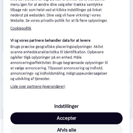
menu igen for at ændre dine valg eller trække samtykke
tilbage når som helst ved at klikke Indstillinger på linket
nederst på websiden. Dine valg vil have virkning i vores
Website. Se vores privatliv politik for at få flere oplysninger.
Cookiepolitik
Vi og vores partnere behandler data for at levere
Bruge præcise geografiske placeringsoplysninger. Aktivt
scanne enhedskarakteristika til identifikation. Opbevare
Føtex
4.8
(31)
og/eller tilgå oplysninger på en enhed. Måle
49 kr. fragt
,
2 dage
annonceringseffektivitet. Bruge begrænsede oplysninger til
at vælge annoncering. Tilpasset annoncering og indhold,
169 kr.
Hama Hub USB-A 2.0
annoncerings- og indholdsmåling, målgruppeundersøgelser
og udvikling af tjenester.
Bilka
4.6
(89)
Liste over partnere (leverandører)
49 kr. fragt
,
2 dage
169 kr.
Hama Hub USB-A 2.0
Indstillinger
Accepter
Relaterede produkter
Afvis alle