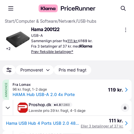
Start
/
Computer & Software
/
Netværk
/
USB-hubs
Hama 200122
USB-A
Sammenlign priser fra
111 kr.
til
169 kr.
Fra 3 betalinger af 37 kr. med
+
2
Prøv fleksible betalinger*
Promoveret
Pris med fragt
Fra Lomax
ANNONCE
119 kr.
96 kr. fragt
,
1-2 dage
HAMA Hub USB-A 2.0 4x Porte
Proshop.dk
4.8
(1280)
·
Laveste pris
39 kr. fragt
,
4-5 dage
111 kr.
Hama USB Hub 4 Ports USB 2.0 480 Mbit/s incl. Cable and Power Supply Unit USB hub - 4 ports - Sort
Eller 3 betalinger af 37 kr.