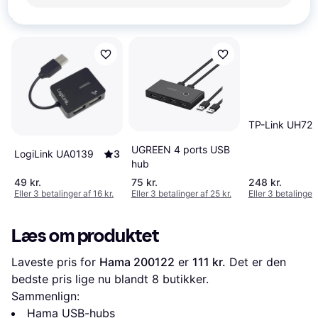
Se vores forslag til andre produkter, der matcher dine 
interesser.
Vis alle
TP-Link UH72
UGREEN 4 ports USB
LogiLink UA0139
3
hub
49 kr.
75 kr.
248 kr.
Eller 3 betalinger af 16 kr.
Eller 3 betalinger af 25 kr.
Eller 3 betalinger 
Læs om produktet
Laveste pris for 
Hama 200122
 er 
111 kr.
 Det er den 
bedste pris lige nu blandt 
8
 butikker.
Sammenlign:
Hama USB-hubs