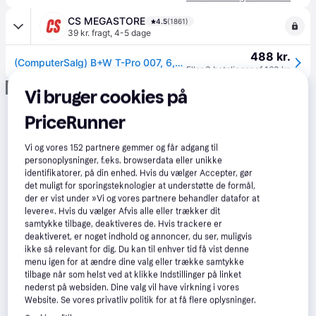
CS MEGASTORE
4.5
(1861)
39 kr. fragt
,
4-5 dage
488 kr.
(ComputerSalg) B+W T-Pro 007, 6,2 cm, Klart kamerafilter, Multi-resistent belægning (MRC), Multi Resistant Coating (MRC) Nano, 1 stk
Eller 3 betalinger af 163 kr.
Annonce
Vi bruger cookies på
PriceRunner
Vi og vores
152
partnere gemmer og får adgang til
personoplysninger, f.eks. browserdata eller unikke
identifikatorer, på din enhed. Hvis du vælger Accepter, gør
det muligt for sporingsteknologier at understøtte de formål,
der er vist under »Vi og vores partnere behandler datafor at
levere«. Hvis du vælger Afvis alle eller trækker dit
samtykke tilbage, deaktiveres de. Hvis trackere er
deaktiveret, er noget indhold og annoncer, du ser, muligvis
ikke så relevant for dig. Du kan til enhver tid få vist denne
menu igen for at ændre dine valg eller trække samtykke
tilbage når som helst ved at klikke Indstillinger på linket
nederst på websiden. Dine valg vil have virkning i vores
Website. Se vores privatliv politik for at få flere oplysninger.