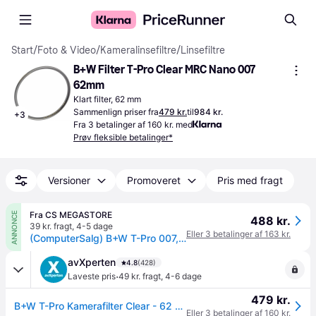
Start
/
Foto & Video
/
Kameralinsefiltre
/
Linsefiltre
B+W Filter T-Pro Clear MRC Nano 007 
62mm
Klart filter, 62 mm
Sammenlign priser fra
479 kr.
til
984 kr.
+
3
Fra 3 betalinger af 160 kr. med
Prøv fleksible betalinger*
Versioner
Promoveret
Pris med fragt
Fra CS MEGASTORE
ANNONCE
488 kr.
39 kr. fragt
,
4-5 dage
Eller 3 betalinger af 163 kr.
(ComputerSalg) B+W T-Pro 007, 6,2 cm, Klart kamerafilter, Multi-resistent belægning (MRC), Multi Resistant Coating (MRC) Nano, 1 stk
avXperten
4.8
(428)
·
Laveste pris
49 kr. fragt
,
4-6 dage
479 kr.
B+W T-Pro Kamerafilter Clear - 62 mm
Eller 3 betalinger af 160 kr.