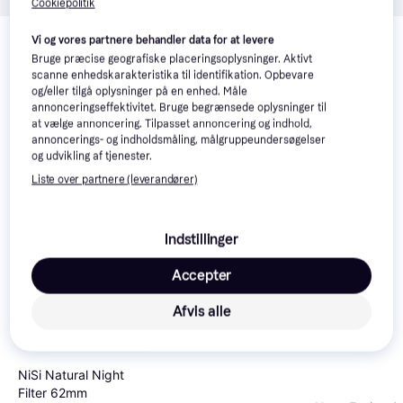
Cookiepolitik
Relaterede produkter
Vi og vores partnere behandler data for at levere
Se vores forslag til andre produkter, der matcher dine 
Bruge præcise geografiske placeringsoplysninger. Aktivt
scanne enhedskarakteristika til identifikation. Opbevare
interesser.
Vis alle
og/eller tilgå oplysninger på en enhed. Måle
annonceringseffektivitet. Bruge begrænsede oplysninger til
at vælge annoncering. Tilpasset annoncering og indhold,
annoncerings- og indholdsmåling, målgruppeundersøgelser
og udvikling af tjenester.
Liste over partnere (leverandører)
SIGMA WR Protector
62mm
Indstillinger
Accepter
Afvis alle
NiSi Natural Night
Filter 62mm