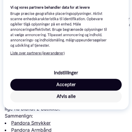
Vi og vores partnere behandler data for at levere
Bruge præcise geografiske placeringsoplysninger. Aktivt
Pandora Spark
scanne enhedskarakteristika til identifikation. Opbevare
Pandora Sparkling
Halo Tennis Bra
og/eller tilgå oplysninger på en enhed. Måle
Tennis Bracelet -
annonceringseffektivitet. Bruge begrænsede oplysninger til
Gold/Transpar
Gold/Transparent
at vælge annoncering. Tilpasset annoncering og indhold,
annoncerings- og indholdsmåling, målgruppeundersøgelser
og udvikling af tjenester.
Michael Kors Brilliance
Liste over partnere (leverandører)
Bracelet MKJ8614710
439 kr.
1.049 kr.
999 kr.
Eller 3 betalinger af 146 kr.
Indstillinger
Læs om produktet
Accepter
Laveste pris for 
Pandora Pavé Cuban Chain Bracelet - 
Afvis alle
Gold/Transparent
 er 
1.899 kr.
 Det er den bedste pris 
lige nu blandt 
2
 butikker.
Sammenlign:
Pandora Smykker
Pandora Armbånd