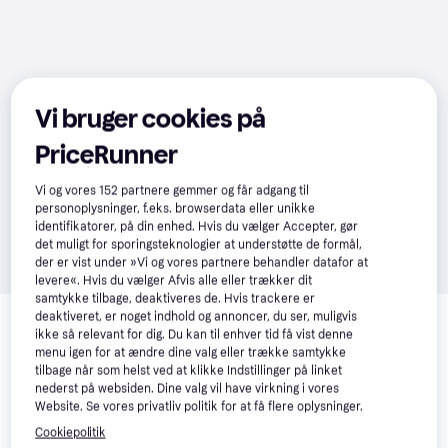
Vi bruger cookies på
PriceRunner
Vi og vores
152
partnere gemmer og får adgang til
personoplysninger, f.eks. browserdata eller unikke
identifikatorer, på din enhed. Hvis du vælger Accepter, gør
det muligt for sporingsteknologier at understøtte de formål,
der er vist under »Vi og vores partnere behandler datafor at
levere«. Hvis du vælger Afvis alle eller trækker dit
samtykke tilbage, deaktiveres de. Hvis trackere er
Relaterede produkter
deaktiveret, er noget indhold og annoncer, du ser, muligvis
ikke så relevant for dig. Du kan til enhver tid få vist denne
Se vores forslag til andre produkter, der matcher dine 
menu igen for at ændre dine valg eller trække samtykke
interesser.
Vis alle
tilbage når som helst ved at klikke Indstillinger på linket
nederst på websiden. Dine valg vil have virkning i vores
Website. Se vores privatliv politik for at få flere oplysninger.
Cookiepolitik