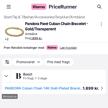
Start
/
Tøj & Tilbehør
/
Accessories
/
Smykker
/
Armbånd
Pandora Pavé Cuban Chain Bracelet - 
Gold/Transparent
Armbånd
Pris
1.899 kr.
+
2
Prøv fleksible betalinger med
Lær hvordan
Promoveret
Pris med fragt
Boozt
Fri fragt
,
1-2 dage
1.899 kr.
PANDORA Cuban Chain 14K Gold-Plated Bracelet With Clear Cubic Zirconia | Gold | 16 cm
Annonce