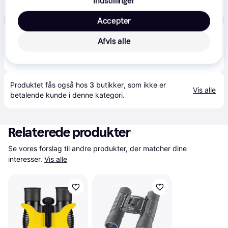
Indstillinger
477 kr.
10x pocket silva
Accepter
Kikkert-salg.dk
39 kr. fragt
,
2-4 dage
Afvis alle
477 kr.
10x pocket silva
Produktet fås også hos 
3
butikker
, som ikke er 
Vis alle
betalende kunde i denne kategori.
Relaterede produkter
Se vores forslag til andre produkter, der matcher dine 
interesser.
Vis alle