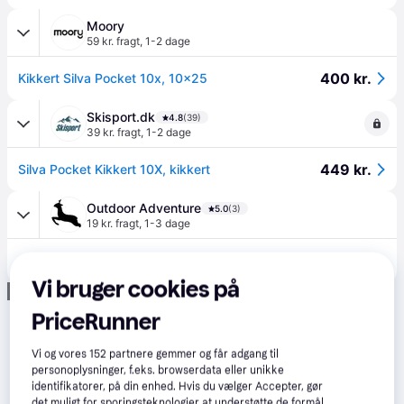
Moory
59 kr. fragt
,
1-2 dage
400 kr.
Kikkert Silva Pocket 10x, 10x25
Skisport.dk
4.8
(39)
39 kr. fragt
,
1-2 dage
449 kr.
Silva Pocket Kikkert 10X, kikkert
Outdoor Adventure
5.0
(3)
19 kr. fragt
,
1-3 dage
499 kr.
SILVA Binoculars Pocket 10X - Udendørsliv fra Silva.
Vi bruger cookies på
Annonce
PriceRunner
Vi og vores
152
partnere gemmer og får adgang til
personoplysninger, f.eks. browserdata eller unikke
identifikatorer, på din enhed. Hvis du vælger Accepter, gør
det muligt for sporingsteknologier at understøtte de formål,