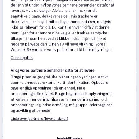
der er vist under »Vi og vores partnere behandler datafor at
levere«. Hvis du vælger Afvis alle eller trækker dit
samtykke tilbage, deaktiveres de. Hvis trackere er
deaktiveret, er noget indhold og annoncer, du ser, muligvis
ikke så relevant for dig. Du kan til enhver tid få vist denne
menu igen for at ændre dine valg eller trække samtykke
tilbage når som helst ved at klikke Indstillinger på linket
nederst på websiden. Dine valg vil have virkning i vores
Website. Se vores privatliv politik for at få flere oplysninger.
Cookiepolitik
Outnorth
39 kr. fragt
,
1-3 dage
Vi og vores partnere behandler data for at levere
Bruge præcise geografiske placeringsoplysninger. Aktivt
499 kr.
Silva Pocket 10x25, One Size
scanne enhedskarakteristika til identifikation. Opbevare
og/eller tilgå oplysninger på en enhed. Måle
annonceringseffektivitet. Bruge begrænsede oplysninger til
MaxiPro
at vælge annoncering. Tilpasset annoncering og indhold,
39 kr. fragt
,
2-4 dage
annoncerings- og indholdsmåling, målgruppeundersøgelser
og udvikling af tjenester.
477 kr.
SILVA Pocket 10X
Liste over partnere (leverandører)
OutMore
39 kr. fragt
,
2-4 dage