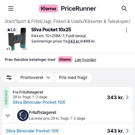
Start
/
Sport & Fritid
/
Jagt, Fiskeri & Udeliv
/
Kikkerter & Teleskoper
/
Ki
Silva Pocket 10x25
2,8
Kikkert, 10x25BK-7, Fuldt belagt
Sammenlign priser fra
343 kr.
til
499 kr.
+
1
Prøv fleksible betalinger med
Lær hvordan
Promoveret
Pris med fragt
Fra Friluftslageret
ANNONCE
343 kr.
29 kr. fragt
,
1-2 dage
Silva Binocular Pocket 10X
Friluftslageret
·
Laveste pris
29 kr. fragt
,
1-2 dage
343 kr.
Silva Binocular Pocket 10X