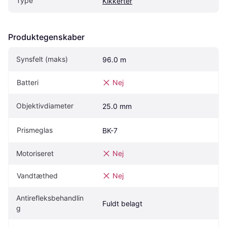
Type
Kikkerter
Produktegenskaber
Synsfelt (maks)
96.0 m
Batteri
Nej
Objektivdiameter
25.0 mm
Prismeglas
BK-7
Motoriseret
Nej
Vandtæthed
Nej
Antirefleksbehandlin
Fuldt belagt
g