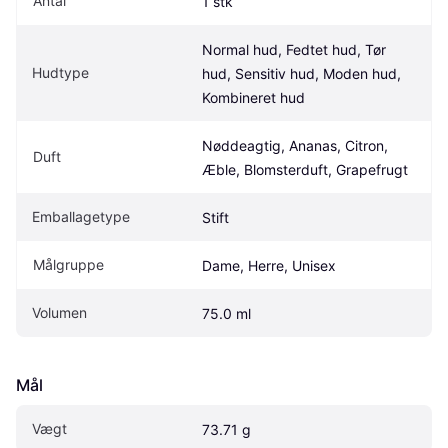
Antal
1 stk
Normal hud, Fedtet hud, Tør 
Hudtype
hud, Sensitiv hud, Moden hud, 
Kombineret hud
Nøddeagtig, Ananas, Citron, 
Duft
Æble, Blomsterduft, Grapefrugt
Emballagetype
Stift
Målgruppe
Dame, Herre, Unisex
Volumen
75.0 ml
Mål
Vægt
73.71 g