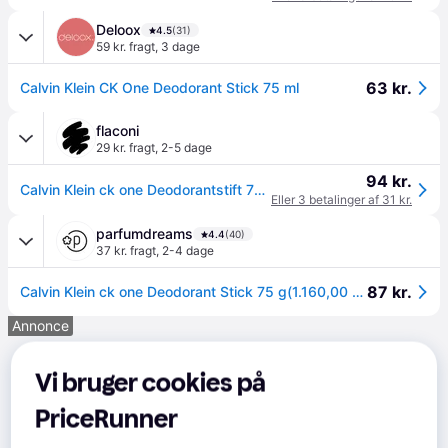
Deloox
4.5
(31)
59 kr. fragt
,
3 dage
63 kr.
Calvin Klein CK One Deodorant Stick 75 ml
flaconi
29 kr. fragt
,
2-5 dage
94 kr.
Calvin Klein ck one Deodorantstift 75 ml
Eller 3 betalinger af 31 kr.
parfumdreams
4.4
(40)
37 kr. fragt
,
2-4 dage
87 kr.
Calvin Klein ck one Deodorant Stick 75 g(1.160,00 kr / 1 kg) - 75 g
Annonce
Vi bruger cookies på
PriceRunner