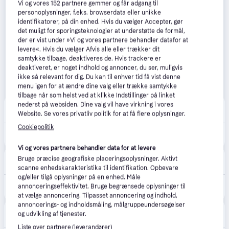
Vi og vores
152
partnere gemmer og får adgang til
personoplysninger, f.eks. browserdata eller unikke
identifikatorer, på din enhed. Hvis du vælger Accepter, gør
det muligt for sporingsteknologier at understøtte de formål,
der er vist under »Vi og vores partnere behandler datafor at
levere«. Hvis du vælger Afvis alle eller trækker dit
samtykke tilbage, deaktiveres de. Hvis trackere er
deaktiveret, er noget indhold og annoncer, du ser, muligvis
ikke så relevant for dig. Du kan til enhver tid få vist denne
menu igen for at ændre dine valg eller trække samtykke
tilbage når som helst ved at klikke Indstillinger på linket
nederst på websiden. Dine valg vil have virkning i vores
Hair247
5.0
(8)
Website. Se vores privatliv politik for at få flere oplysninger.
29 kr. fragt
,
1-2 dage
Cookiepolitik
99 kr.
Calvin Klein Ck One Deodorant Stick 75gr
Vi og vores partnere behandler data for at levere
Matas
5.0
(2)
Bruge præcise geografiske placeringsoplysninger. Aktivt
29 kr. fragt
,
1-2 dage
scanne enhedskarakteristika til identifikation. Opbevare
og/eller tilgå oplysninger på en enhed. Måle
100 kr.
annonceringseffektivitet. Bruge begrænsede oplysninger til
CALVIN KLEIN CK One Deodorant Stick 75 gr
Eller 3 betalinger af 33 kr.
at vælge annoncering. Tilpasset annoncering og indhold,
annoncerings- og indholdsmåling, målgruppeundersøgelser
Beautycos.dk
4.8
(13)
og udvikling af tjenester.
34 kr. fragt
,
1-2 dage
Liste over partnere (leverandører)