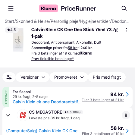
Start
/
Skønhed & Helse
/
Personlig pleje
/
Hygiejneartikler
/
Deodoranter
Calvin Klein CK One Deo Stick 75ml 73.7g 
4,5
1-pak
Deodorant, Antiperspirant, Alkoholfri, Duft
Sammenlign priser fra
58 kr.
til
240 kr.
Fra 3 betalinger af 19 kr. med
Prøv fleksible betalinger*
Versioner
Promoveret
Pris med fragt
Fra flaconi
ANNONCE
94 kr.
29 kr. fragt
,
2-5 dage
Eller 3 betalinger af 31 kr.
Calvin Klein ck one Deodorantstift 75 ml
CS MEGASTORE
4.5
(1864)
·
Laveste pris
39 kr. fragt
,
1 dag
58 kr.
(ComputerSalg) Calvin Klein CK One Deo Stick - Unisex - 75 ml
Eller 3 betalinger af 19 kr.