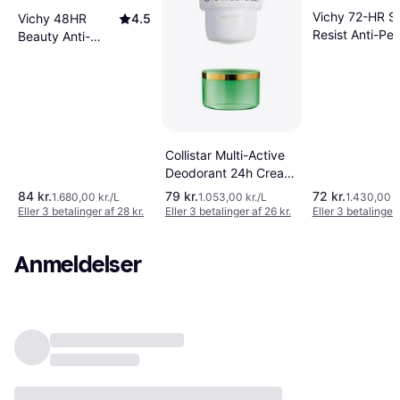
Vichy 72-HR St
Vichy 48HR
4.5
Resist Anti-Per
Beauty Anti-
Intensive Trea
Perspirant Deo
Deo Roll-on 50
Roll-on 50ml
pak
Collistar Multi-Active
Deodorant 24h Cream
75ml 75g 1-pak
84 kr.
79 kr.
72 kr.
1.680,00 kr./L
1.053,00 kr./L
1.430,00 kr
Eller 3 betalinger af 28 kr.
Eller 3 betalinger af 26 kr.
Eller 3 betalinger 
Anmeldelser