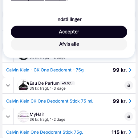
95 kr.
Calvin Klein CK One Unisex Deodorant 75 g
Eller 3 betalinger af 32 kr.
Indstillinger
Proshop.dk
4.8
(1279)
39 kr. fragt
,
1 dag
Accepter
99 kr.
Calvin Klein One Deodorant Stick 75g
Eller 3 betalinger af 33 kr.
Afvis alle
BilligParfume.dk
5.0
(2)
39 kr. fragt
,
1-2 dage
99 kr.
Calvin Klein - CK One Deodorant - 75g
Eau De Parfum
5.0
(1)
39 kr. fragt
,
1-3 dage
99 kr.
Calvin Klein CK One Deodorant Stick 75 ml.
MyHair
36 kr. fragt
,
1-2 dage
115 kr.
Calvin Klein One Deodorant Stick 75g.