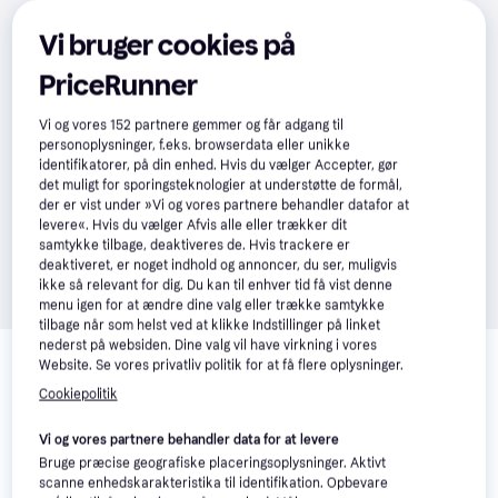
Vi bruger cookies på
PriceRunner
Vi og vores
152
partnere gemmer og får adgang til
personoplysninger, f.eks. browserdata eller unikke
identifikatorer, på din enhed. Hvis du vælger Accepter, gør
det muligt for sporingsteknologier at understøtte de formål,
der er vist under »Vi og vores partnere behandler datafor at
levere«. Hvis du vælger Afvis alle eller trækker dit
samtykke tilbage, deaktiveres de. Hvis trackere er
deaktiveret, er noget indhold og annoncer, du ser, muligvis
ikke så relevant for dig. Du kan til enhver tid få vist denne
menu igen for at ændre dine valg eller trække samtykke
tilbage når som helst ved at klikke Indstillinger på linket
Relaterede produkter
nederst på websiden. Dine valg vil have virkning i vores
Website. Se vores privatliv politik for at få flere oplysninger.
Se vores forslag til andre produkter, der matcher dine 
Cookiepolitik
interesser.
Vis alle
Vi og vores partnere behandler data for at levere
Trender
Trender
Bruge præcise geografiske placeringsoplysninger. Aktivt
scanne enhedskarakteristika til identifikation. Opbevare