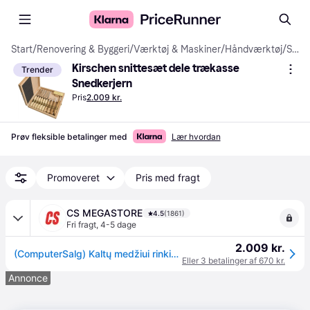
Start
/
Renovering & Byggeri
/
Værktøj & Maskiner
/
Håndværktøj
/
Snedkerjern
Kirschen snittesæt dele trækasse 
Trender
Snedkerjern
Pris
2.009 kr.
Prøv fleksible betalinger med
Lær hvordan
Promoveret
Pris med fragt
CS MEGASTORE
4.5
(1861)
Fri fragt
,
4-5 dage
2.009 kr.
(ComputerSalg) Kaltų medžiui rinkinys (11 dalių) KIRSCHEN
Eller 3 betalinger af 670 kr.
Annonce