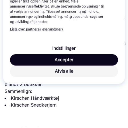
og/eller tilgå oplysninger på en enhed. Måle
annonceringseffektivitet. Bruge begrænsede oplysninger til
at vælge annoncering. Tilpasset annoncering og indhold,
Bahco 1031-1
annoncerings- og indholdsmåling, målgruppeundersøgelser
Kirschen ziehklinge
og udvikling af tjenester.
Snedkerjern
150 Snedkerjern
Bahco 414
Liste over partnere (leverandører)
Snedkerjern
134 kr.
44 kr.
239 kr.
Eller 3 betalinger 
Indstillinger
Læs om produktet
Accepter
Laveste pris for 
Kirschen snittesæt dele trækasse 
Afvis alle
Snedkerjern
 er 
2.009 kr.
 Det er den bedste pris lige nu 
blandt 
2
 butikker.
Sammenlign:
Kirschen Håndværktøj
Kirschen Snedkerjern