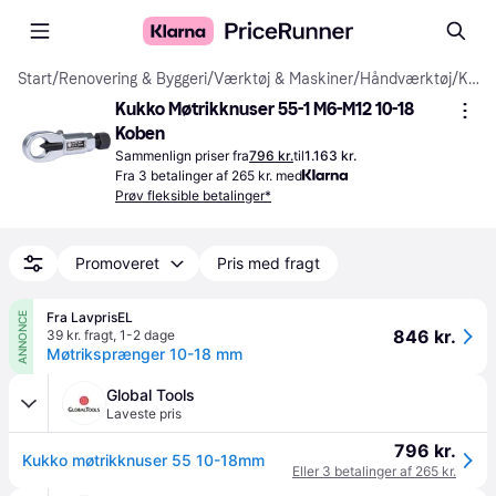
Start
/
Renovering & Byggeri
/
Værktøj & Maskiner
/
Håndværktøj
/
Koben
Kukko Møtrikknuser 55-1 M6-M12 10-18 
Koben
Sammenlign priser fra
796 kr.
til
1.163 kr.
Fra 3 betalinger af 265 kr. med
Prøv fleksible betalinger*
Promoveret
Pris med fragt
Fra LavprisEL
ANNONCE
846 kr.
39 kr. fragt
,
1-2 dage
Møtriksprænger 10-18 mm
Global Tools
Laveste pris
796 kr.
Kukko møtrikknuser 55 10-18mm
Eller 3 betalinger af 265 kr.