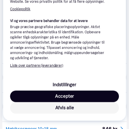
Website. Se vores privatliv politik for at få flere oplysninger.
Cookiepolitik
Vi og vores partnere behandler data for at levere
Bruge præcise geografiske placeringsoplysninger. Aktivt
scanne enhedskarakteristika til identifikation. Opbevare
og/eller tilgå oplysninger på en enhed. Måle
annonceringseffektivitet. Bruge begrænsede oplysninger til
at vælge annoncering. Tilpasset annoncering og indhold,
annoncerings- og indholdsmåling, målgruppeundersøgelser
BilligVVS
4.6
(55)
og udvikling af tjenester.
39 kr. fragt
,
1-2 dage
Liste over partnere (leverandører)
846 kr.
Møtriksprænger 10-18 mm
LavprisEL
4.5
(134)
Indstillinger
39 kr. fragt
,
1-2 dage
Accepter
846 kr.
Møtriksprænger 10-18 mm
Afvis alle
VVS-Eksperten.dk
4.5
(43)
39 kr. fragt
,
1-2 dage
846 kr.
Møtriksprænger 10-18 mm