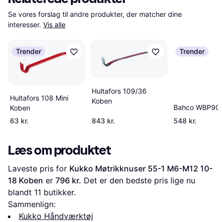
Se vores forslag til andre produkter, der matcher dine 
interesser.
Vis alle
Trender
Trender
Hultafors 109/36
Hultafors 108 Mini
Koben
Bahco WBP90
Koben
63 kr.
843 kr.
548 kr.
Læs om produktet
Laveste pris for 
Kukko Møtrikknuser 55-1 M6-M12 10-
18 Koben
 er 
796 kr.
 Det er den bedste pris lige nu 
blandt 
11
 butikker.
Sammenlign:
Kukko Håndværktøj