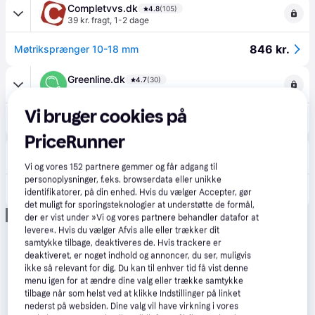
Completvvs.dk
4.8
(105)
39 kr. fragt
,
1-2 dage
846 kr.
Møtriksprænger 10-18 mm
Greenline.dk
4.7
(30)
39 kr. fragt
,
1-2 dage
Vi bruger cookies på
846 kr.
Møtriksprænger 10-18 mm
PriceRunner
Lavprisvvs.dk
4.6
(172)
39 kr. fragt
,
1-2 dage
Vi og vores
152
partnere gemmer og får adgang til
personoplysninger, f.eks. browserdata eller unikke
846 kr.
Møtriksprænger 10-18 mm
identifikatorer, på din enhed. Hvis du vælger Accepter, gør
det muligt for sporingsteknologier at understøtte de formål,
Annonce
der er vist under »Vi og vores partnere behandler datafor at
levere«. Hvis du vælger Afvis alle eller trækker dit
samtykke tilbage, deaktiveres de. Hvis trackere er
deaktiveret, er noget indhold og annoncer, du ser, muligvis
ikke så relevant for dig. Du kan til enhver tid få vist denne
menu igen for at ændre dine valg eller trække samtykke
tilbage når som helst ved at klikke Indstillinger på linket
nederst på websiden. Dine valg vil have virkning i vores