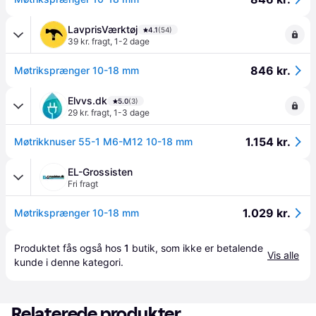
LavprisVærktøj
4.1
(54)
39 kr. fragt
,
1-2 dage
846 kr.
Møtriksprænger 10-18 mm
Elvvs.dk
5.0
(3)
29 kr. fragt
,
1-3 dage
1.154 kr.
Møtrikknuser 55-1 M6-M12 10-18 mm
EL-Grossisten
Fri fragt
1.029 kr.
Møtriksprænger 10-18 mm
Produktet fås også hos 
1
butik
, som ikke er betalende 
Vis alle
kunde i denne kategori.
Relaterede produkter