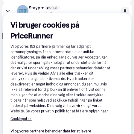
Staypro
5.0
(4)
·
Laveste pris
Bestillingsvare
Vi bruger cookies på
165 kr.
STANLEY FatMax 0-16-254 Stemmejern 12 mm
PriceRunner
Annonce
Vi og vores
152
partnere gemmer og får adgang til
personoplysninger, f.eks. browserdata eller unikke
identifikatorer, på din enhed. Hvis du vælger Accepter, gør
det muligt for sporingsteknologier at understøtte de formål,
der er vist under »Vi og vores partnere behandler datafor at
levere«. Hvis du vælger Afvis alle eller trækker dit
samtykke tilbage, deaktiveres de. Hvis trackere er
deaktiveret, er noget indhold og annoncer, du ser, muligvis
ikke så relevant for dig. Du kan til enhver tid få vist denne
menu igen for at ændre dine valg eller trække samtykke
tilbage når som helst ved at klikke Indstillinger på linket
nederst på websiden. Dine valg vil have virkning i vores
Website. Se vores privatliv politik for at få flere oplysninger.
Cookiepolitik
Vi og vores partnere behandler data for at levere