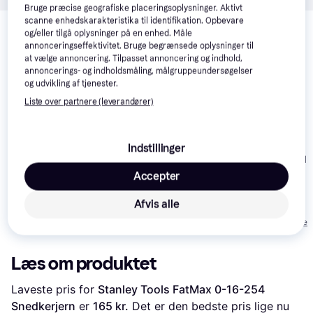
Bruge præcise geografiske placeringsoplysninger. Aktivt
Relaterede produkter
scanne enhedskarakteristika til identifikation. Opbevare
og/eller tilgå oplysninger på en enhed. Måle
Se vores forslag til andre produkter, der matcher dine 
annonceringseffektivitet. Bruge begrænsede oplysninger til
interesser.
Vis alle
at vælge annoncering. Tilpasset annoncering og indhold,
annoncerings- og indholdsmåling, målgruppeundersøgelser
og udvikling af tjenester.
Trender
Trender
Liste over partnere (leverandører)
Indstillinger
Bahco 1031-1
Kirschen ziehklinge
Snedkerjern
150 Snedkerjern
Accepter
Bahco 414
Afvis alle
Snedkerjern
134 kr.
44 kr.
239 kr.
Eller 3 betalinger 
Læs om produktet
Laveste pris for 
Stanley Tools FatMax 0-16-254 
Snedkerjern
 er 
165 kr.
 Det er den bedste pris lige nu 