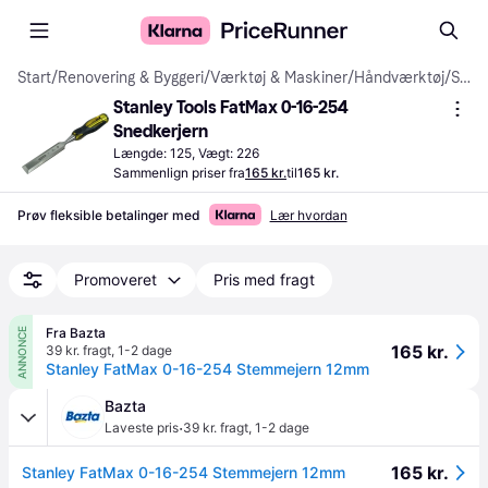
Start
/
Renovering & Byggeri
/
Værktøj & Maskiner
/
Håndværktøj
/
Snedkerjern
Stanley Tools FatMax 0-16-254 
Snedkerjern
Længde: 125, Vægt: 226
Sammenlign priser fra
165 kr.
til
165 kr.
Prøv fleksible betalinger med
Lær hvordan
Promoveret
Pris med fragt
Fra Bazta
ANNONCE
165 kr.
39 kr. fragt
,
1-2 dage
Stanley FatMax 0-16-254 Stemmejern 12mm
Bazta
·
Laveste pris
39 kr. fragt
,
1-2 dage
165 kr.
Stanley FatMax 0-16-254 Stemmejern 12mm