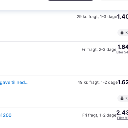
K
1.4
29 kr. fragt
,
1-3 dage
K
1.6
Fri fragt
,
2-3 dage
Eller 5
1.6
Hultafors Hultafors Brækstang B1200 aluminium udgave til nedrivning 1 STK
49 kr. fragt
,
1-2 dage
K
2.43
B1200
Fri fragt
,
1-2 dage
Eller 8