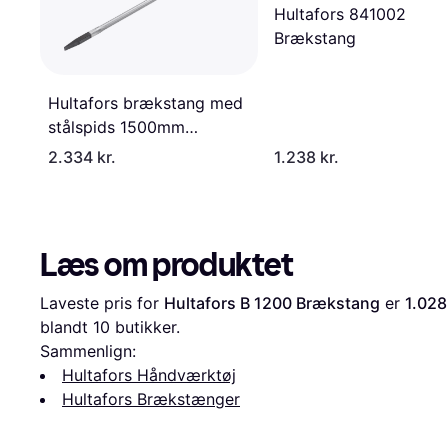
Hultafors 841002
Brækstang
Hultafors brækstang med
stålspids 1500mm
Brækstang
2.334 kr.
1.238 kr.
Læs om produktet
Laveste pris for 
Hultafors B 1200 Brækstang
 er 
1.028
blandt 
10
 butikker.
Sammenlign:
Hultafors Håndværktøj
Hultafors Brækstænger