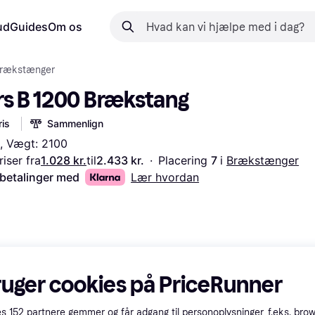
ud
Guides
Om os
rækstænger
rs B 1200 Brækstang
is
Sammenlign
, Vægt: 2100
iser fra
1.028 kr.
til
2.433 kr.
·
Placering 
7 
i 
Brækstænger
 betalinger med
Lær hvordan
ruger cookies på PriceRunner
es
152
partnere gemmer og får adgang til personoplysninger, f.eks. bro