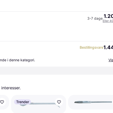
1.2
3-7 dage
Eller 4
1.4
Bestillingsvare
nde i denne kategori.
Vis
 interesser.
Trender