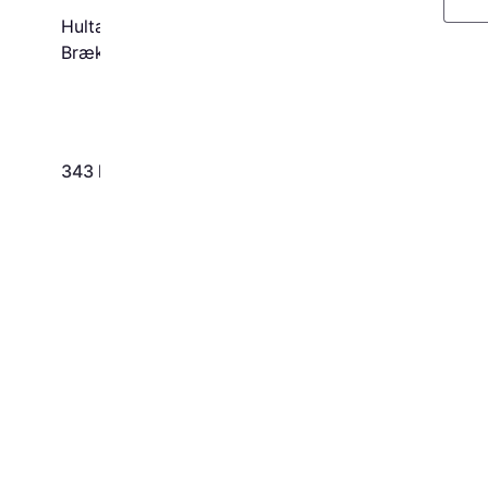
Bato Flex alu magnet 
Hultafors H 700
9349 Brækstang
Brækstang
343 kr.
109 kr.