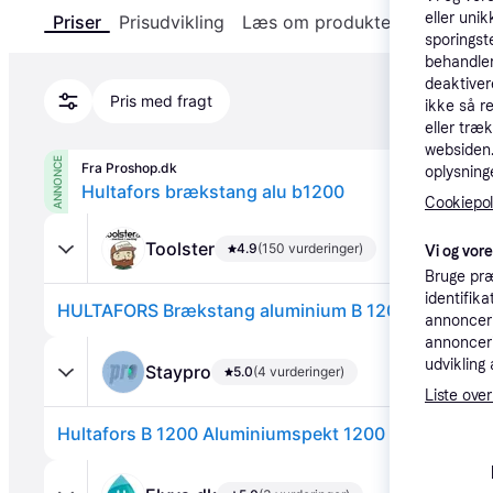
eller unik
Priser
Prisudvikling
Læs om produktet
Specifika
sporingst
behandler
deaktiver
Pris med fragt
ikke så r
eller træ
websiden. 
ANNONCE
Fra Proshop.dk
oplysninge
Hultafors brækstang alu b1200
Cookiepoli
Toolster
4.9
(150 vurderinger)
Vi og vor
Bruge præ
identifik
HULTAFORS Brækstang aluminium B 1200
annonceri
annonceri
udvikling 
Staypro
5.0
(4 vurderinger)
Liste over
Hultafors B 1200 Aluminiumspekt 1200 mm