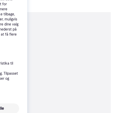
t for
tnere
e tilbage,
r, muligvis
moveret
re dine valg
 nederst på
 at få flere
44 kr.
48 kr./md.
øbsgaranti
stika til
28 kr.
. Tilpasset
ser og
øbsgaranti
30 kr.
lle