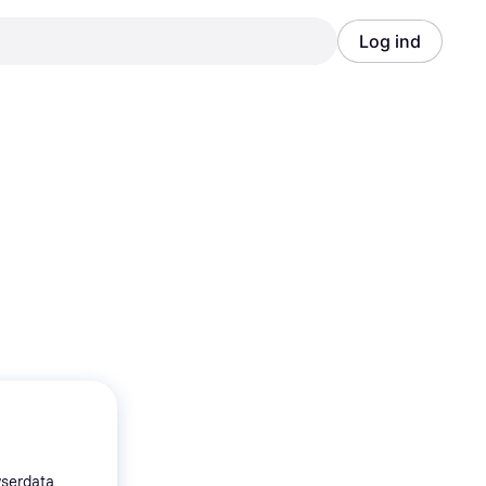
Log ind
Annonce
Annonce
wserdata