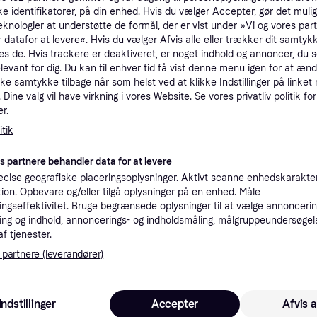
ke identifikatorer, på din enhed. Hvis du vælger Accepter, gør det mulig
tioner
eknologier at understøtte de formål, der er vist under »Vi og vores par
 datafor at levere«. Hvis du vælger Afvis alle eller trækker dit samtykk
es de. Hvis trackere er deaktiveret, er noget indhold og annoncer, du se
Pro
elevant for dig. Du kan til enhver tid få vist denne menu igen for at ænd
kke samtykke tilbage når som helst ved at klikke Indstillinger på linket
Dine valg vil have virkning i vores Website. Se vores privatliv politik for
1.6
r.
Fri fragt
,
2-3 dage
Eller 5
tik
K
es partnere behandler data for at levere
cise geografiske placeringsoplysninger. Aktivt scanne enhedskarakteri
ation. Opbevare og/eller tilgå oplysninger på en enhed. Måle
1.0
·
Laveste pris
59 kr. fragt
,
1-3 dage
ngseffektivitet. Bruge begrænsede oplysninger til at vælge annoncering
ng og indhold, annoncerings- og indholdsmåling, målgruppeundersøgel
af tjenester.
K
 partnere (leverandører)
1.1
Fri fragt
,
1-2 dage
Indstillinger
Accepter
Afvis a