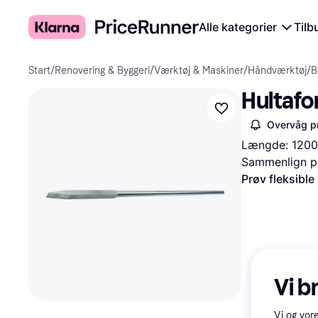
Alle kategorier
Tilb
Start
/
Renovering & Byggeri
/
Værktøj & Maskiner
/
Håndværktøj
/
B
Hultafo
Overvåg pr
Længde: 1200
Sammenlign pr
Prøv fleksible
Vi b
Vi og vor