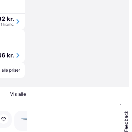
02 kr.
01 kr./md.
46 kr.
 alle priser
Vis alle