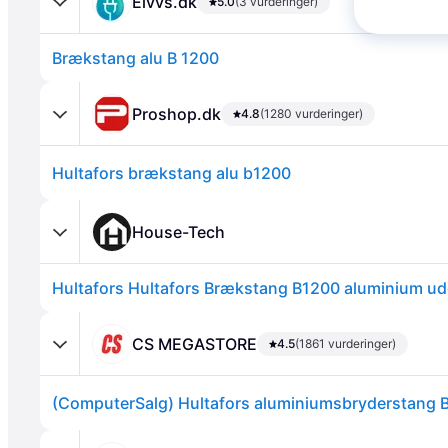
Elvvs.dk
5.0
(3 vurderinger)
Brækstang alu B 1200
Proshop.dk
4.8
(1280 vurderinger)
Hultafors brækstang alu b1200
Annonce
House-Tech
CS MEGASTORE
4.5
(1861 vurderinger)
(ComputerSalg) Hultafors aluminiumsbryderstang 