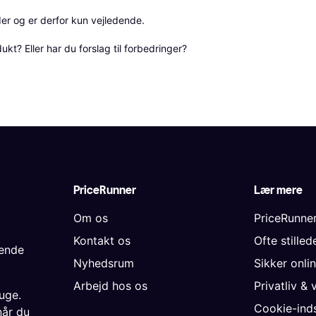
r og er derfor kun vejledende. 

? Eller har du forslag til forbedringer? 
PriceRunner
Lær mere
Om os
PriceRunne
Kontakt os
Ofte stille
gende
Nyhedsrum
Sikker onli
Arbejd hos os
Privatliv & 
uge.
Cookie-inds
når du