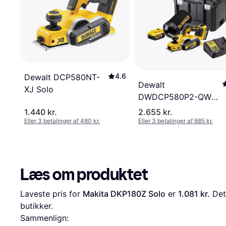
4.6
Dewalt DCP580NT-
Dewalt
XJ Solo
DWDCP580P2-QW
(2x5.0Ah)
1.440 kr.
2.655 kr.
Eller 3 betalinger af 480 kr.
Eller 3 betalinger af 885 kr.
Læs om produktet
Laveste pris for 
Makita DKP180Z Solo
 er 
1.081 kr.
 Det
butikker.
Sammenlign: