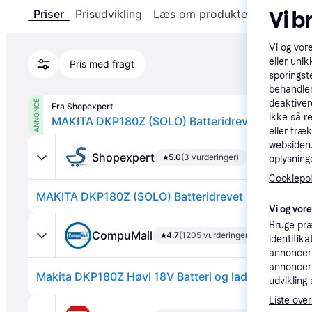
Vi b
Priser
Prisudvikling
Læs om produktet
Specifika
Vi og vor
eller unik
Pris med fragt
sporingst
behandler
deaktiver
ANNONCE
Fra Shopexpert
ikke så r
eller træ
websiden. 
Shopexpert
5.0
(3 vurderinger)
oplysninge
Cookiepoli
Vi og vor
Bruge præ
CompuMail
4.7
(1205 vurderinger)
identifik
annonceri
annonceri
udvikling 
Liste over