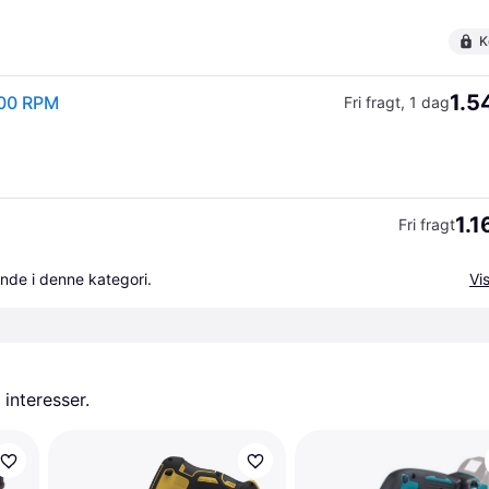
K
1.5
000 RPM
Fri fragt
,
1 dag
1.1
Fri fragt
nde i denne kategori.
Vis
 interesser.