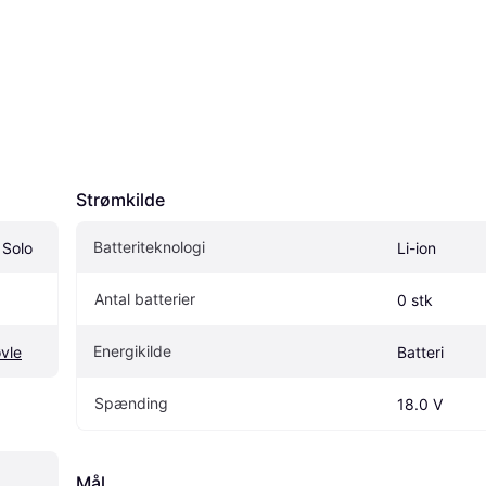
Strømkilde
Batteriteknologi
 Solo
Li-ion
Antal batterier
0 stk
Energikilde
vle
Batteri
Spænding
18.0 V
Mål