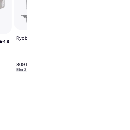
Bosch Pho 18V-20 Hø
Solo
Ryobi R18PL-0 Solo
4.9
809 kr.
800 kr.
Eller 3 betalinger af 270 kr.
Eller 3 betalinger af 267 kr.