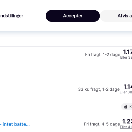
K
Indstillinger
Accepter
Afvis a
1.1
Fri fragt
,
1 dag
Eller 3
1.1
Fri fragt
,
1-2 dage
Eller 3
1.1
33 kr. fragt
,
1-2 dage
Eller 3
K
1.2
(ComputerSalg) Makita DKP180Z - Høvl - ledningfri - intet batteri - 18 V
Fri fragt
,
4-5 dage
Eller 4