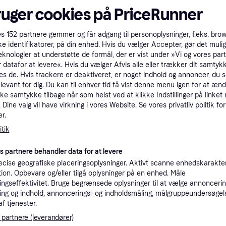
ruger cookies på PriceRunner
tioner
es
152
partnere gemmer og får adgang til personoplysninger, f.eks. bro
ke identifikatorer, på din enhed. Hvis du vælger Accepter, gør det mulig
Pro
eknologier at understøtte de formål, der er vist under »Vi og vores par
 datafor at levere«. Hvis du vælger Afvis alle eller trækker dit samtykk
es de. Hvis trackere er deaktiveret, er noget indhold og annoncer, du se
1.0
39 kr. fragt
,
6-9 dage
elevant for dig. Du kan til enhver tid få vist denne menu igen for at ænd
MAKITA DKP180Z (SOLO) Batteridrevet høvl, 18V (Uden batteri og lader)
kke samtykke tilbage når som helst ved at klikke Indstillinger på linket
Dine valg vil have virkning i vores Website. Se vores privatliv politik for
r.
tik
1.0
MAKITA DKP180Z (SOLO) Batteridrevet høvl, 18V (Uden batteri og lader)
·
Laveste pris
39 kr. fragt
,
6-9 dage
es partnere behandler data for at levere
cise geografiske placeringsoplysninger. Aktivt scanne enhedskarakteri
K
ation. Opbevare og/eller tilgå oplysninger på en enhed. Måle
ngseffektivitet. Bruge begrænsede oplysninger til at vælge annoncering
ng og indhold, annoncerings- og indholdsmåling, målgruppeundersøgel
1.1
Makita DKP180Z Høvl 18V Batteri og lader ikke inkluderet --> På lager, levering hos dig 07-08-2026
Fri fragt
,
1-2 dage
af tjenester.
Eller 3
 partnere (leverandører)