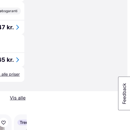
øbsgaranti
47 kr.
65 kr.
 alle priser
Vis alle
Trender
Trender