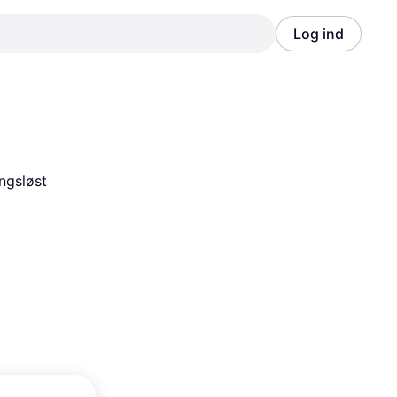
Log ind
Annonce
Annonce
ngsløst 