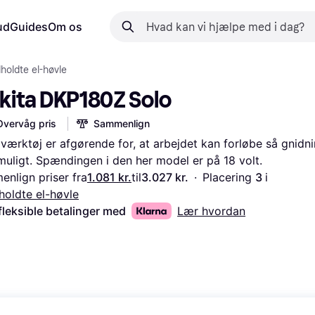
ud
Guides
Om os
holdte el-høvle
kita DKP180Z Solo
Overvåg pris
Sammenlign
​​værktøj er afgørende for, at arbejdet kan forløbe så gnidni
uligt. Spændingen i den her model er på 18 volt.
nlign priser fra
1.081 kr.
til
3.027 kr.
·
Placering 
3 
i 
oldte el-høvle
fleksible betalinger med
Lær hvordan