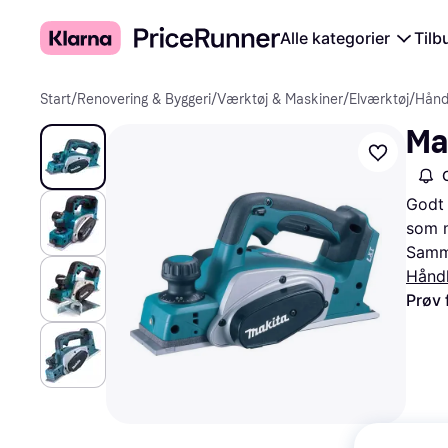
Alle kategorier
Tilb
Start
/
Renovering & Byggeri
/
Værktøj & Maskiner
/
Elværktøj
/
Hånd
Ma
Godt 
som m
Samme
Håndh
Prøv 