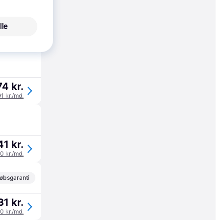
øbsgaranti
lle
74 kr.
91 kr./md.
74 kr.
91 kr./md.
41 kr.
80 kr./md.
øbsgaranti
31 kr.
10 kr./md.