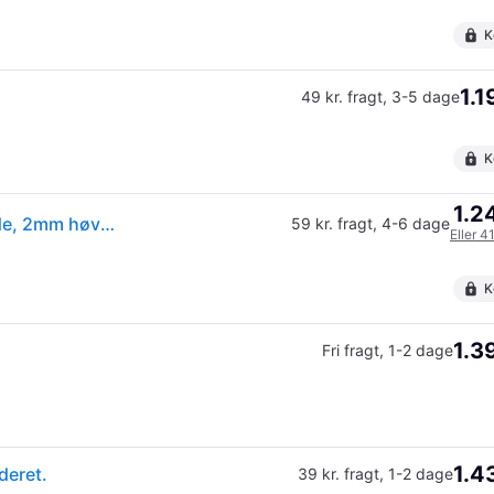
K
1.1
49 kr. fragt
,
3-5 dage
K
1.2
Makita DKP180Z Akku Høvl - 18V, 82mm høvlebredde, 2mm høvledybde, 14.000 omdr./min - Uden batteri og oplader
59 kr. fragt
,
4-6 dage
Eller 4
K
1.3
Fri fragt
,
1-2 dage
1.4
deret.
39 kr. fragt
,
1-2 dage