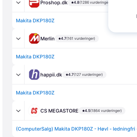
Proshop.dk
4.8
(1286 vurderinger)
Makita DKP180Z
Merlin
4.7
(161 vurderinger)
Makita DKP180Z
Annonce
happii.dk
4.7
(127 vurderinger)
Makita DKP180Z
CS MEGASTORE
4.5
(1864 vurderinger)