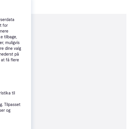
wserdata
t for
moveret
tnere
e tilbage,
r, muligvis
81 kr.
re dine valg
 nederst på
 at få flere
81 kr.
stika til
øbsgaranti
. Tilpasset
ser og
33 kr.
78 kr./md.