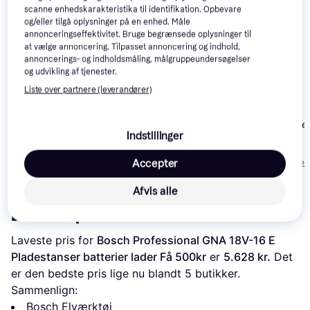
scanne enhedskarakteristika til identifikation. Opbevare
og/eller tilgå oplysninger på en enhed. Måle
Trender
annonceringseffektivitet. Bruge begrænsede oplysninger til
at vælge annoncering. Tilpasset annoncering og indhold,
annoncerings- og indholdsmåling, målgruppeundersøgelser
og udvikling af tjenester.
Liste over partnere (leverandører)
Metabo NIV 18
Makita DJN161Z
5
Bosch GNA 18V-16 E
1.6 Akku Niple
Solo
Professional Solo
Indstillinger
2.289 kr.
4.161 kr.
Accepter
Eller 3 betalinger af
Eller 3 betalinger 
3.727 kr.
763 kr.
1.387 kr.
Afvis alle
Læs om produktet
Laveste pris for 
Bosch Professional GNA 18V-16 E 
Pladestanser batterier lader Få 500kr
 er 
5.628 kr.
 Det 
er den bedste pris lige nu blandt 
5
 butikker.
Sammenlign:
Bosch Elværktøj