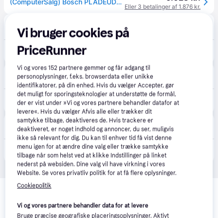
(ComputerSalg) Bosch PLADEUDSTANSER GNA 18V-16 E
Eller 3 betalinger af 1.876 kr.
Verkter
4.5
(86)
Vi bruger cookies på
Fri fragt
,
4-5 dage
PriceRunner
5.630 kr.
Håndskære Bosch GNA 18V-16 E Professional; 18 V; 2x4,0 Ah batt.
Vi og vores
152
partnere gemmer og får adgang til
avXperten
4.8
(428)
personoplysninger, f.eks. browserdata eller unikke
89 kr. fragt
,
5-7 dage
identifikatorer, på din enhed. Hvis du vælger Accepter, gør
det muligt for sporingsteknologier at understøtte de formål,
5.835 kr.
Bosch Professional GNA Pladestanser - 2x18V Batterier
der er vist under »Vi og vores partnere behandler datafor at
Eller 3 betalinger af 1.945 kr.
levere«. Hvis du vælger Afvis alle eller trækker dit
samtykke tilbage, deaktiveres de. Hvis trackere er
Homeshop.dk
4.0
(1)
deaktiveret, er noget indhold og annoncer, du ser, muligvis
49 kr. fragt
,
3-10 dage
ikke så relevant for dig. Du kan til enhver tid få vist denne
menu igen for at ændre dine valg eller trække samtykke
8.285 kr.
Bosch Akkupladeudstanser Gna 18V-16 E - 601529601
tilbage når som helst ved at klikke Indstillinger på linket
nederst på websiden. Dine valg vil have virkning i vores
Website. Se vores privatliv politik for at få flere oplysninger.
Relaterede produkter
Cookiepolitik
Se vores forslag til andre produkter, der matcher dine 
Vi og vores partnere behandler data for at levere
interesser.
Vis alle
Bruge præcise geografiske placeringsoplysninger. Aktivt