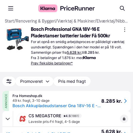
Start
/
Renovering & Byggeri
/
Værktøj & Maskiner
/
Elværktøj
/
Nibblere
Bosch Professional GNA 18V-16 E 
Pladestanser batterier lader Få 500kr
For at opnå en smidig arbejdsproces er pålideligt værktøj 
uundværligt. Spændingen i den her model er på 18 volt.
Sammenlign priser fra
5.628 kr.
til
8.285 kr.
Fra 3 betalinger af 1.876 kr. med
Prøv fleksible betalinger*
Promoveret
Pris med fragt
Fra Homeshop.dk
ANNONCE
8.285 kr.
49 kr. fragt
,
3-10 dage
Bosch Akkupladeudstanser Gna 18V-16 E - 601529601
CS MEGASTORE
4.5
(1861)
·
Laveste pris
Fri fragt
,
4-5 dage
5.628 kr.