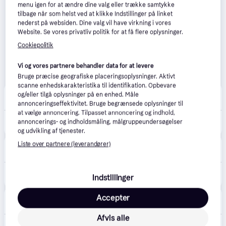
menu igen for at ændre dine valg eller trække samtykke
tilbage når som helst ved at klikke Indstillinger på linket
nederst på websiden. Dine valg vil have virkning i vores
Website. Se vores privatliv politik for at få flere oplysninger.
Cookiepolitik
Vi og vores partnere behandler data for at levere
Bruge præcise geografiske placeringsoplysninger. Aktivt
scanne enhedskarakteristika til identifikation. Opbevare
Proshop.dk
4.8
(1280)
og/eller tilgå oplysninger på en enhed. Måle
Fri fragt
,
1 dag
annonceringseffektivitet. Bruge begrænsede oplysninger til
at vælge annoncering. Tilpasset annoncering og indhold,
1.691 kr.
annoncerings- og indholdsmåling, målgruppeundersøgelser
Wagner W 950 Flexio
Eller 3 betalinger af 564 kr.
og udvikling af tjenester.
Liste over partnere (leverandører)
happii.dk
4.7
(127)
33 kr. fragt
,
1-2 dage
1.663 kr.
Wagner W 950 Flexio
Indstillinger
Eller 3 betalinger af 554 kr.
Merlin
Accepter
4.7
(161)
Fri fragt
,
1-2 dage
Afvis alle
1.700 kr.