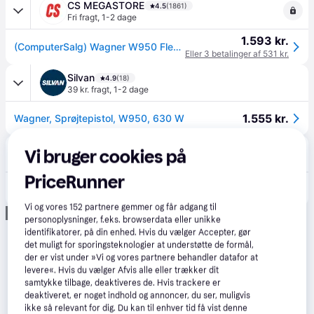
CS MEGASTORE
4.5
(1861)
Fri fragt
,
1-2 dage
1.593 kr.
(ComputerSalg) Wagner W950 Flexio
Eller 3 betalinger af 531 kr.
Silvan
4.9
(18)
39 kr. fragt
,
1-2 dage
1.555 kr.
Wagner, Sprøjtepistol, W950, 630 W
Verkter
4.5
(86)
Vi bruger cookies på
Fri fragt
,
3-4 dage
PriceRunner
1.603 kr.
Malersprøjte system Wagner W 950 FLEXiO
Vi og vores
152
partnere gemmer og får adgang til
Annonce
personoplysninger, f.eks. browserdata eller unikke
identifikatorer, på din enhed. Hvis du vælger Accepter, gør
det muligt for sporingsteknologier at understøtte de formål,
der er vist under »Vi og vores partnere behandler datafor at
levere«. Hvis du vælger Afvis alle eller trækker dit
samtykke tilbage, deaktiveres de. Hvis trackere er
deaktiveret, er noget indhold og annoncer, du ser, muligvis
ikke så relevant for dig. Du kan til enhver tid få vist denne