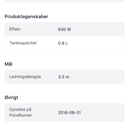
Produktegenskaber
Effekt
630 W
Tankkapacitet
0.8 L
Mål
Ledningslængde
3.5 m
Øvrigt
Oprettet på 
2016-08-31
PriceRunner