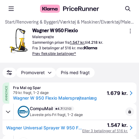
Start
/
Renovering & Byggeri
/
Værktøj & Maskiner
/
Elværktøj
/
Malersprøjter
Wagner W 950 Flexio
Malersprøjte
Sammenlign priser fra
1.547 kr.
til
4.218 kr.
Fra 3 betalinger af 516 kr. med
Prøv fleksible betalinger*
Promoveret
Pris med fragt
Fra Mal og Spar
ANNONCE
1.679 kr.
79 kr. fragt
,
1-2 dage
Wagner W 950 Flexio Malersprøjteanlæg
CompuMail
4.7
(1210)
·
Laveste pris
Fri fragt
,
1-2 dage
1.547 kr.
Wagner Universal Sprayer W 950 FLEXiO Malersprøjte --> På lager, levering hos dig 08-08-2026
Eller 3 betalinger af 516 kr.