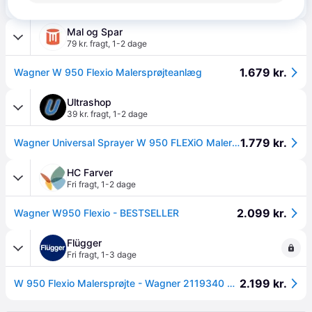
Wagner W 950 Flexio
Eller 3 betalinger af 567 kr.
Mal og Spar
79 kr. fragt
,
1-2 dage
1.679 kr.
Wagner W 950 Flexio Malersprøjteanlæg
Ultrashop
39 kr. fragt
,
1-2 dage
1.779 kr.
Wagner Universal Sprayer W 950 FLEXiO Malersprøjte.
HC Farver
Fri fragt
,
1-2 dage
2.099 kr.
Wagner W950 Flexio - BESTSELLER
Flügger
Fri fragt
,
1-3 dage
2.199 kr.
W 950 Flexio Malersprøjte - Wagner 2119340 Wagner W 950 Flexio | 1 stk.