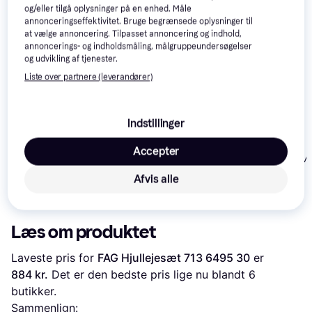
interesser.
Vis alle
og/eller tilgå oplysninger på en enhed. Måle
annonceringseffektivitet. Bruge begrænsede oplysninger til
at vælge annoncering. Tilpasset annoncering og indhold,
Trender
annoncerings- og indholdsmåling, målgruppeundersøgelser
og udvikling af tjenester.
Liste over partnere (leverandører)
Tente 894083486
Indstillinger
Tente
Accepter
Baron SmartM
3477UFR100P62
støttehjul
Afvis alle
119 kr.
55 kr.
3.075 kr.
Læs om produktet
Laveste pris for 
FAG Hjullejesæt 713 6495 30
 er 
884 kr.
 Det er den bedste pris lige nu blandt 
6
butikker.
Sammenlign: