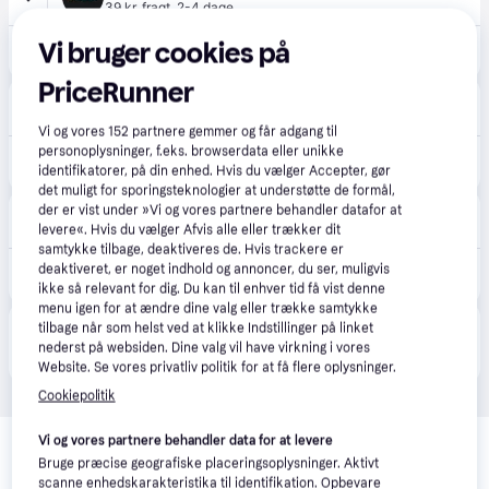
39 kr. fragt
,
2-4 dage
Vi bruger cookies på
1.033 kr.
Hjullejesæt FAG - Mini - Countryman, Paceman - Mini - Countryman, Paceman
PriceRunner
Bildeleshop
79 kr. fragt
Vi og vores
152
partnere gemmer og får adgang til
1.031 kr.
personoplysninger, f.eks. browserdata eller unikke
FAG 713 6495 30 Hjullejesæt Billede svarer til leveringsomfang, med ABS-sensorring
identifikatorer, på din enhed. Hvis du vælger Accepter, gør
Eller 3 betalinger af 344 kr.
det muligt for sporingsteknologier at understøtte de formål,
der er vist under »Vi og vores partnere behandler datafor at
Autodoc.dk
levere«. Hvis du vælger Afvis alle eller trækker dit
samtykke tilbage, deaktiveres de. Hvis trackere er
1.032 kr.
deaktiveret, er noget indhold og annoncer, du ser, muligvis
FAG Hjullejesæt MINI 713 6495 30 9813210,33409806302,33409813210 9806302
Eller 3 betalinger af 344 kr.
ikke så relevant for dig. Du kan til enhver tid få vist denne
menu igen for at ændre dine valg eller trække samtykke
tilbage når som helst ved at klikke Indstillinger på linket
Produktet fås også hos 
1
butik
, som ikke er betalende 
Vis alle
nederst på websiden. Dine valg vil have virkning i vores
kunde i denne kategori.
Website. Se vores privatliv politik for at få flere oplysninger.
Cookiepolitik
Relaterede produkter
Vi og vores partnere behandler data for at levere
Bruge præcise geografiske placeringsoplysninger. Aktivt
Se vores forslag til andre produkter, der matcher dine 
scanne enhedskarakteristika til identifikation. Opbevare