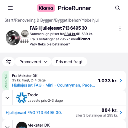
Start
/
Renovering & Byggeri
/
Byggetilbehør
/
Møbelhjul
FAG Hjullejesæt 713 6495 30
Sammenlign priser fra
884 kr.
til
1.589 kr.
Fra 3 betalinger af 295 kr. med
Prøv fleksible betalinger*
Promoveret
Pris med fragt
Fra Mekster DK
ANNONCE
1.033 kr.
39 kr. fragt
,
2-4 dage
Hjullejesæt FAG - Mini - Countryman, Paceman - Mini - Countryman, Paceman
Trodo
·
Laveste pris
2-3 dage
884 kr.
Hjullejesæt FAG 713 6495 30.
Eller 3 betalinger af 295 kr.
Mekster DK