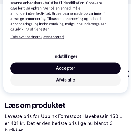
scanne enhedskarakteristika til identifikation. Opbevare
Relaterede produkter
og/eller tilgå oplysninger på en enhed. Måle
annonceringseffektivitet. Bruge begrænsede oplysninger til
Se vores forslag til andre produkter, der matcher dine 
at vælge annoncering. Tilpasset annoncering og indhold,
interesser.
Vis alle
annoncerings- og indholdsmåling, målgruppeundersøgelser
og udvikling af tjenester.
Liste over partnere (leverandører)
Trender
Trender
Trender
Indstillinger
Accepter
INF Fountain w
Ubbink Havedam 500
Ubbink Formstøbt 250
Solar Cells 16
L
Afvis alle
L
1.450 kr.
2.100 kr.
189 kr.
Læs om produktet
Laveste pris for 
Ubbink Formstøbt Havebassin 150 L
er 
401 kr.
 Det er den bedste pris lige nu blandt 
3
butikker.