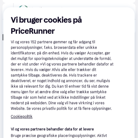
Vandfontæne-shop
79 kr. fragt
Vi bruger cookies på
899 kr.
Formstøbt bassin / minidam 150 liter
PriceRunner
Annonce
Vi og vores
152
partnere gemmer og får adgang til
personoplysninger, f.eks. browserdata eller unikke
identifikatorer, på din enhed. Hvis du vælger Accepter, gør
det muligt for sporingsteknologier at understøtte de formål,
der er vist under »Vi og vores partnere behandler datafor at
levere«. Hvis du vælger Afvis alle eller trækker dit
samtykke tilbage, deaktiveres de. Hvis trackere er
deaktiveret, er noget indhold og annoncer, du ser, muligvis
ikke så relevant for dig. Du kan til enhver tid få vist denne
menu igen for at ændre dine valg eller trække samtykke
tilbage når som helst ved at klikke Indstillinger på linket
nederst på websiden. Dine valg vil have virkning i vores
Website. Se vores privatliv politik for at få flere oplysninger.
Cookiepolitik
Vi og vores partnere behandler data for at levere
Bruge præcise geografiske placeringsoplysninger. Aktivt