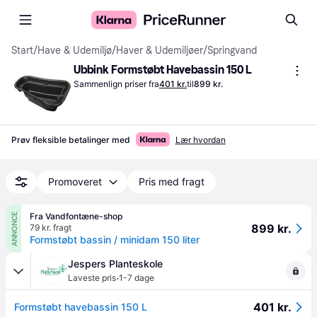
Start
/
Have & Udemiljø
/
Haver & Udemiljøer
/
Springvand
Ubbink Formstøbt Havebassin 150 L
Sammenlign priser fra
401 kr.
til
899 kr.
Prøv fleksible betalinger med
Lær hvordan
Promoveret
Pris med fragt
Fra Vandfontæne-shop
ANNONCE
899 kr.
79 kr. fragt
Formstøbt bassin / minidam 150 liter
Jespers Planteskole
·
Laveste pris
1-7 dage
401 kr.
Formstøbt havebassin 150 L