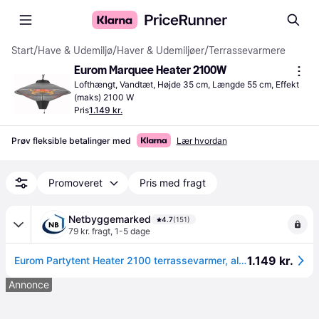
Start
/
Have & Udemiljø
/
Haver & Udemiljøer
/
Terrassevarmere
Eurom Marquee Heater 2100W
Lofthængt, Vandtæt, Højde 35 cm, Længde 55 cm, Effekt 
(maks) 2100 W
Pris
1.149 kr.
Prøv fleksible betalinger med
Lær hvordan
Promoveret
Pris med fragt
Netbyggemarked
4.7
(151)
79 kr. fragt
,
1-5 dage
1.149 kr.
Eurom Partytent Heater 2100 terrassevarmer, alu, 2100W
Annonce