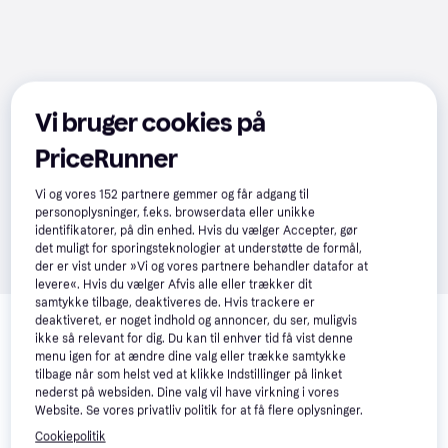
Vi bruger cookies på
PriceRunner
Vi og vores
152
partnere gemmer og får adgang til
personoplysninger, f.eks. browserdata eller unikke
identifikatorer, på din enhed. Hvis du vælger Accepter, gør
det muligt for sporingsteknologier at understøtte de formål,
der er vist under »Vi og vores partnere behandler datafor at
levere«. Hvis du vælger Afvis alle eller trækker dit
Relaterede produkter
samtykke tilbage, deaktiveres de. Hvis trackere er
deaktiveret, er noget indhold og annoncer, du ser, muligvis
ikke så relevant for dig. Du kan til enhver tid få vist denne
Se vores forslag til andre produkter, der matcher dine 
menu igen for at ændre dine valg eller trække samtykke
interesser.
Vis alle
tilbage når som helst ved at klikke Indstillinger på linket
nederst på websiden. Dine valg vil have virkning i vores
Website. Se vores privatliv politik for at få flere oplysninger.
Trender
Trender
Cookiepolitik