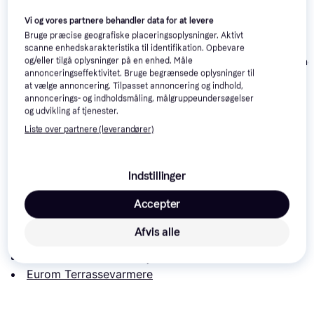
Vi og vores partnere behandler data for at levere
Bruge præcise geografiske placeringsoplysninger. Aktivt
Hortus
scanne enhedskarakteristika til identifikation. Opbevare
Terrassevarme
og/eller tilgå oplysninger på en enhed. Måle
annonceringseffektivitet. Bruge begrænsede oplysninger til
Hængemodel 
at vælge annoncering. Tilpasset annoncering og indhold,
annoncerings- og indholdsmåling, målgruppeundersøgelser
og udvikling af tjenester.
Point POPH15H1
Hortus 211-305
Liste over partnere (leverandører)
602 kr.
749 kr.
1.699 kr.
Indstillinger
Læs om produktet
Accepter
Laveste pris for 
Eurom Marquee Heater 2100W
 er 
1.149 kr.
. Det er den bedste pris lige nu hos 1 butik.
Afvis alle
Sammenlign:
Eurom Haver & Udemiljøer
Eurom Terrassevarmere